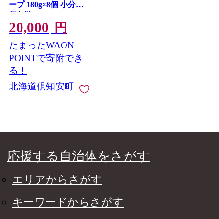
ープ 180g×8個 小分け
個包装 レトルト スー
20,000
プ ポタージュ じゃが
円
いも 馬鈴薯 ポテト 野
たまったWAON
菜 朝食 夜食 常備食 送
料無料 北の百貨 しり
POINTで寄附でき
べしや ニセコ 北海道
る！
倶知安町 加工食品 惣
北海道倶知安町
菜
応援する自治体をさがす
エリアからさがす
キーワードからさがす