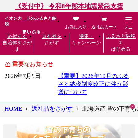
《受付中》 令和8年熊本地震緊急支援
イオンカードのふるさと納
税
お気に入り
返礼品カート
メニ
ュー
応援する
返礼品を
特集・
ふるさと納税
自治体をさが
さがす
キャンペーン
を
す
はじめる
重要なお知らせ
2026年7月9日
【重要】2026年10月のふる
さと納税制度改正に伴う影
響について
HOME
返礼品をさがす
北海道産 雪の下育ちの