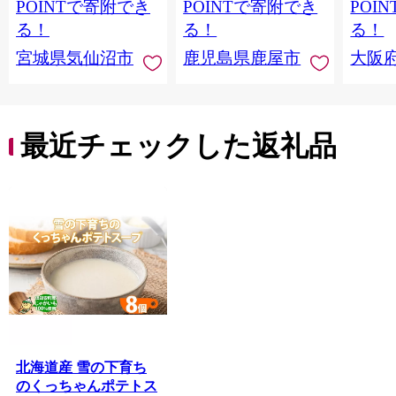
当 支援 サーモン 銀鮭
すめ 
POINTで寄附でき
POINTで寄附でき
POI
切り身 魚 わけあり
取り寄
る！
る！
る！
料 ふ
宮城県気仙沼市
鹿児島県鹿屋市
大阪
堺市】
最近チェックした返礼品
北海道産 雪の下育ち
のくっちゃんポテトス