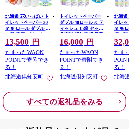
北海道 花いっぱい ト
トイレットペーパー
北海道
イレットペーパー 30
ダブル 48ロール & テ
イレッ
ｍ 96ロール ダブル 全
ィッシュ 15箱 セット
ｍ 96
18種 花柄 プリント ハ
北海道 倶知安町 備蓄
柄 ブ
13,500
16,000
32,
ーブ 香り付き まとめ
生活応援
ト ボ
円
円
買い 防災 常備品 トイ
ュ 200
たまったWAON
たまったWAON
たまっ
レ ペーパー リサイク
備品 
ル 日用雑貨 消耗品 備
ー ま
POINTで寄附でき
POINTで寄附でき
POI
蓄 日用品 生活必需品
クル 
る！
る！
る！
倶知安町 福祉用品 フ
品 備
北海道倶知安町
北海道倶知安町
北海
ェイシャルティシュ
安町 
すべての返礼品をみる