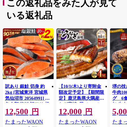
この返礼品をみた人が見て
いる返礼品
訳あり 銀鮭 切身 約
【10/1(木)より寄附金
堺の技
2kg [宮城東洋 宮城県
額改定予定】【期間限
牛肉1
気仙沼市 20564991] 鮭
定】鹿児島県大隅産う
グ 6
魚介類 海鮮 訳アリ 規
なぎ蒲焼4尾（400g）
加 牛
12,500
12,000
5,0
格外 不揃い さけ サケ
ット 6
円
円
鮭切身 シャケ 切り身
メ 温
たまったWAON
たまったWAON
たまっ
冷凍 家庭用 おかず 弁
菜 簡