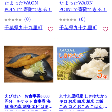
たまったWAON
たまったWAON
POINTで寄附できる！
POINTで寄附できる！
（0）
（0）
千葉県九十九里町
千葉県九十九里町
えびせい お食事券3,000
九十九里町産 しきゆたか 5
円分 チケット 食事券 海
キロ お米 白米 精米 ご飯
鮮 海の幸 刺身 エビ はまぐ
こめ コメ おこめ ごはん 千
り アジフライ テラス席 ペ
葉 九十九里町