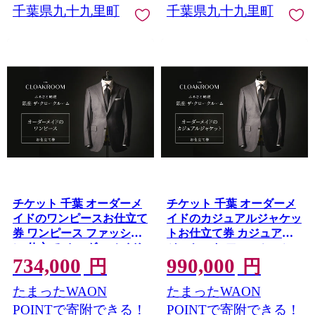
千葉県九十九里町
千葉県九十九里町
チケット 千葉 オーダーメ
チケット 千葉 オーダーメ
イドのワンピースお仕立て
イドのカジュアルジャケッ
券 ワンピース ファッショ
トお仕立て券 カジュアル
ン 仕立て オーダーメイド
ジャケット ファッション
734,000
990,000
利用券 利用チケット 商品
仕立て オーダーメイド 利
円
円
券 九十九里町 千葉県
用券 利用チケット 商品券
たまったWAON
たまったWAON
九十九里町 千葉県
POINTで寄附できる！
POINTで寄附できる！