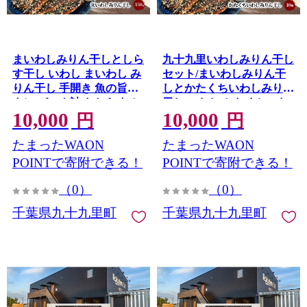
まいわしみりん干しとしら
九十九里いわしみりん干し
す干し いわし まいわし み
セット/まいわしみりん干
りん干し 手開き 魚の旨み
しとかたくちいわしみりん
タレ パック詰め しらす セ
干し いわし かたくちいわ
10,000
10,000
ット ごはんのお供 おかず
し まいわし みりん干し 手
円
円
九十九里町 千葉県
開き 魚の旨み タレ セット
たまったWAON
たまったWAON
食べ比べ 九十九里町 千葉
県
POINTで寄附できる！
POINTで寄附できる！
（0）
（0）
千葉県九十九里町
千葉県九十九里町