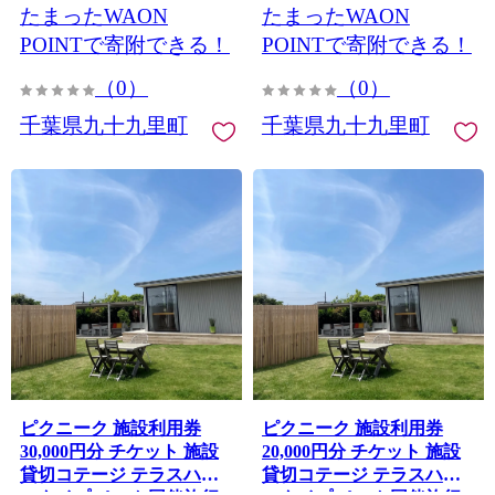
たまったWAON
たまったWAON
里町
里町
POINTで寄附できる！
POINTで寄附できる！
（0）
（0）
千葉県九十九里町
千葉県九十九里町
ピクニーク 施設利用券
ピクニーク 施設利用券
30,000円分 チケット 施設
20,000円分 チケット 施設
貸切コテージ テラスハウ
貸切コテージ テラスハウ