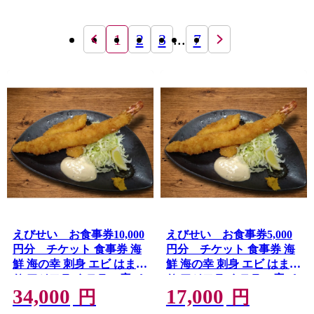
1
2
3
...
7
えびせい お食事券10,000
えびせい お食事券5,000
円分 チケット 食事券 海
円分 チケット 食事券 海
鮮 海の幸 刺身 エビ はまぐ
鮮 海の幸 刺身 エビ はまぐ
り アジフライ テラス席 ペ
り アジフライ テラス席 ペ
34,000
17,000
ット可 片貝海岸 千葉県 九
ット可 片貝海岸 千葉県 九
円
円
十九里
十九里