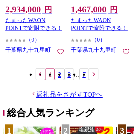
ミアコート ファッション
立て券 ジャケット ファッ
2,934,000
1,467,000
仕立て オーダー 利用券 利
ション 仕立て オーダー 利
円
円
用チケット 商品券 九十九
用券 利用チケット 商品券
たまったWAON
たまったWAON
里町 千葉県
九十九里町 千葉県
POINTで寄附できる！
POINTで寄附できる！
（0）
（0）
千葉県九十九里町
千葉県九十九里町
1
2
3
...
7
返礼品をさがすTOPへ
総合人気ランキング
1
2
3