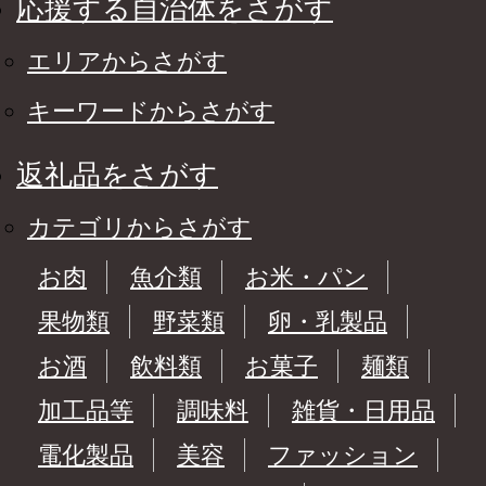
応援する自治体をさがす
エリアからさがす
キーワードからさがす
返礼品をさがす
カテゴリからさがす
お肉
魚介類
お米・パン
果物類
野菜類
卵・乳製品
お酒
飲料類
お菓子
麺類
加工品等
調味料
雑貨・日用品
電化製品
美容
ファッション