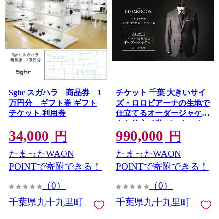
Sghr スガハラ 商品券 1
チケット 千葉 大きいサイ
万円分 ギフト券 ギフト
ズ・ロロピアーナの生地で
チケット 利用券
仕立てるオーダージャケッ
トお仕立て券 ジャケット
34,000
990,000
ファッション 仕立て オー
円
円
ダー 利用券 利用チケット
たまったWAON
たまったWAON
商品券 九十九里町 千葉県
POINTで寄附できる！
POINTで寄附できる！
（0）
（0）
千葉県九十九里町
千葉県九十九里町