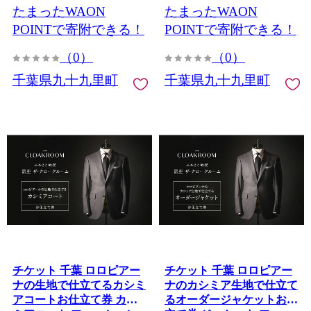
たまったWAON
たまったWAON
ダー 利用券 利用チケット
利用チケット 商品券 九十
九十九里町 千葉県
九里町 千葉県
POINTで寄附できる！
POINTで寄附できる！
（0）
（0）
千葉県九十九里町
千葉県九十九里町
チケット 千葉 ロロピアー
チケット 千葉 ロロピアー
ナの生地で仕立てるカシミ
ナのカシミア生地で仕立て
アコートお仕立て券 カシ
るオーダージャケットお仕