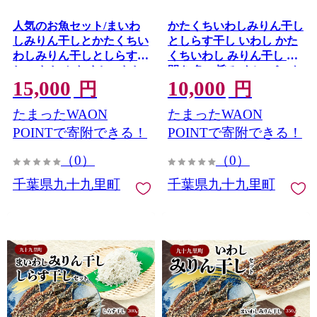
人気のお魚セット/まいわ
かたくちいわしみりん干し
しみりん干しとかたくちい
としらす干し いわし かた
わしみりん干しとしらす干
くちいわし みりん干し 手
し いわし かたくちいわし
開き 魚の旨み タレ パック
15,000
10,000
まいわし みりん干し 手開
詰め しらす セット ごはん
円
円
き 魚の旨み タレ 食べ比べ
のお供 おかず 九十九里町
たまったWAON
たまったWAON
パック詰め しらす 九十九
千葉県
里町 千葉県
POINTで寄附できる！
POINTで寄附できる！
（0）
（0）
千葉県九十九里町
千葉県九十九里町