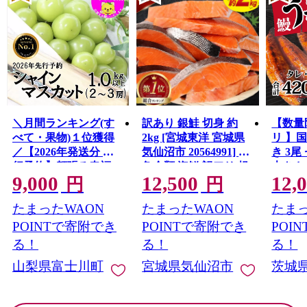
＼月間ランキング(す
訳あり 銀鮭 切身 約
【数量
べて・果物)１位獲得
2kg [宮城東洋 宮城県
リ 】
／【2026年発送分 先
気仙沼市 20564991] 鮭
き 3尾 
行予約】頬張る幸福
魚介類 海鮮 訳アリ 規
大きさ
9,000
12,500
12,
感 〜緑の宝石・ シ
格外 不揃い さけ サケ
レ・山
円
円
ャインマスカット 〜
鮭切身 シャケ 切り身
鰻 ふ
たまったWAON
たまったWAON
たまっ
１ｋｇ以上（２〜３
冷凍 家庭用 おかず 弁
な重 
房） フルーツ 山梨県
当 支援 サーモン 銀鮭
茨城 
POINTで寄附でき
POINTで寄附でき
POI
産 果物 くだもの シャ
切り身 魚 わけあり
と納税 冷
る！
る！
る！
イン マスカット ぶど
山梨県富士川町
宮城県気仙沼市
茨城
う ブドウ 葡萄 大粒 種
なし 先行予約 富士川
町 10000円 一万円