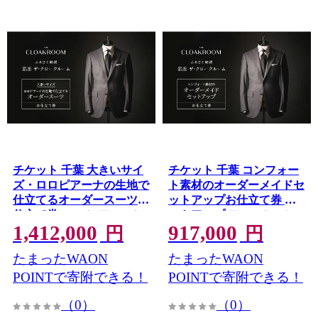
チケット 千葉 大きいサイ
チケット 千葉 コンフォー
ズ・ロロピアーナの生地で
ト素材のオーダーメイドセ
仕立てるオーダースーツお
ットアップお仕立て券 セ
仕立て券 スーツ ファッシ
ットアップ ファッション
1,412,000
917,000
ョン 仕立て オーダー 利用
仕立て オーダーメイド 利
円
円
券 利用チケット 商品券 九
用券 利用チケット 商品券
たまったWAON
たまったWAON
十九里町 千葉県
九十九里町 千葉県
POINTで寄附できる！
POINTで寄附できる！
（0）
（0）