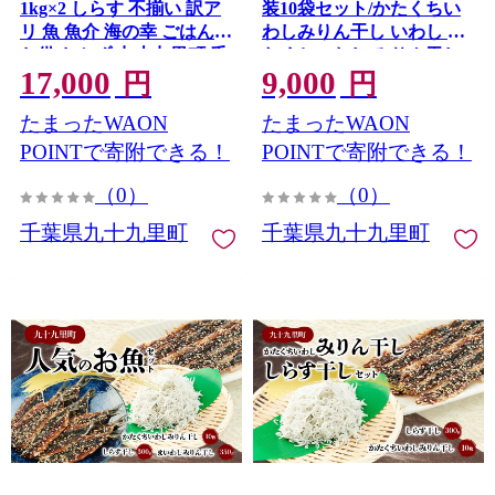
1kg×2 しらす 不揃い 訳ア
装10袋セット/かたくちい
リ 魚 魚介 海の幸 ごはんの
わしみりん干し いわし か
お供 おかず 九十九里町 千
たくちいわし みりん干し
17,000
9,000
葉県
手開き 魚の旨み タレ 食べ
円
円
比べ 小分け 九十九里町 千
たまったWAON
たまったWAON
葉県
POINTで寄附できる！
POINTで寄附できる！
（0）
（0）
千葉県九十九里町
千葉県九十九里町