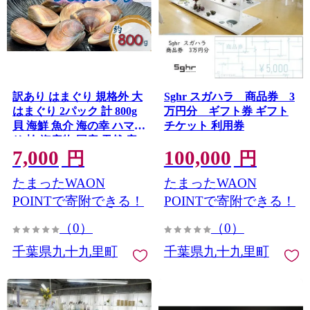
訳あり はまぐり 規格外 大
Sghr スガハラ 商品券 3
はまぐり 2パック 計 800g
万円分 ギフト券 ギフト
貝 海鮮 魚介 海の幸 ハマグ
チケット 利用券
リ 蛤 海産物 国産 天然 産
7,000
100,000
地直送 千葉県 九十九里 九
円
円
十九里浜
たまったWAON
たまったWAON
POINTで寄附できる！
POINTで寄附できる！
（0）
（0）
千葉県九十九里町
千葉県九十九里町