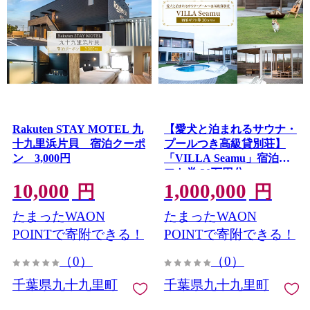
Rakuten STAY MOTEL 九
【愛犬と泊まれるサウナ・
十九里浜片貝 宿泊クーポ
プールつき高級貸別荘】
ン 3,000円
「VILLA Seamu」宿泊ギ
フト券 30万円分
10,000
1,000,000
円
円
たまったWAON
たまったWAON
POINTで寄附できる！
POINTで寄附できる！
（0）
（0）
千葉県九十九里町
千葉県九十九里町