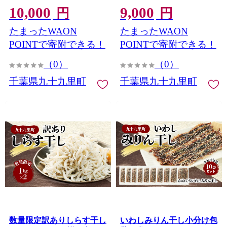
10,000
9,000
ット可 片貝海岸 千葉県 九
円
円
十九里
たまったWAON
たまったWAON
POINTで寄附できる！
POINTで寄附できる！
（0）
（0）
千葉県九十九里町
千葉県九十九里町
数量限定訳ありしらす干し
いわしみりん干し小分け包