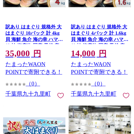
訳あり はまぐり 規格外 大
訳あり はまぐり 規格外 大
はまぐり 10パック 計 4kg
はまぐり 4パック 計 1.6kg
貝 海鮮 魚介 海の幸 ハマグ
貝 海鮮 魚介 海の幸 ハマグ
リ 蛤 海産物 国産 天然 産
リ 蛤 海産物 国産 天然 産
35,000
14,000
地直送 千葉県 九十九里 九
地直送 千葉県 九十九里 九
円
円
十九里浜
十九里浜
たまったWAON
たまったWAON
POINTで寄附できる！
POINTで寄附できる！
（0）
（0）
千葉県九十九里町
千葉県九十九里町