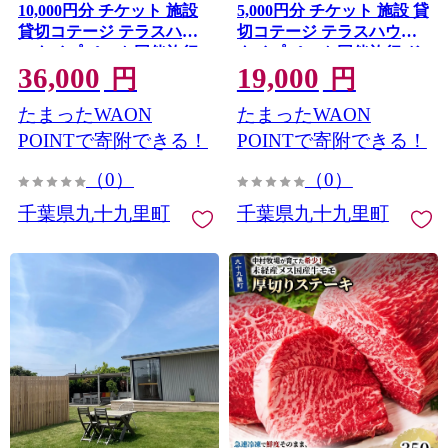
10,000円分 チケット 施設
5,000円分 チケット 施設 貸
貸切コテージ テラスハウ
切コテージ テラスハウス
スタイプ ペット同伴旅行
タイプ ペット同伴旅行 ド
36,000
19,000
ドッグラン付 バーベキュ
ッグラン付 バーベキュー
円
円
ー 真亀海岸 千葉県 九十九
真亀海岸 千葉県 九十九里
たまったWAON
たまったWAON
里町
町
POINTで寄附できる！
POINTで寄附できる！
（0）
（0）
千葉県九十九里町
千葉県九十九里町