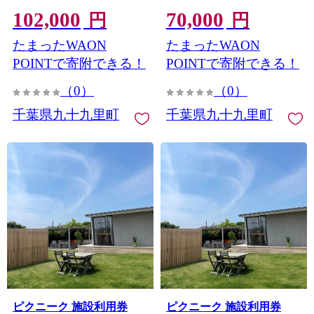
スタイプ ペット同伴旅行
スタイプ ペット同伴旅行
102,000
70,000
ドッグラン付 バーベキュ
ドッグラン付 バーベキュ
円
円
ー 真亀海岸 千葉県 九十九
ー 真亀海岸 千葉県 九十九
たまったWAON
たまったWAON
里町
里町
POINTで寄附できる！
POINTで寄附できる！
（0）
（0）
千葉県九十九里町
千葉県九十九里町
ピクニーク 施設利用券
ピクニーク 施設利用券