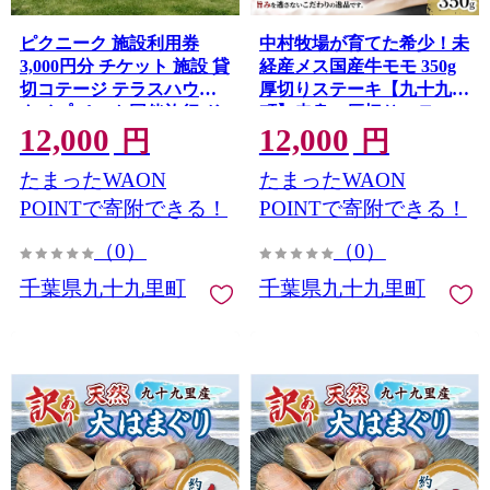
ピクニーク 施設利用券
中村牧場が育てた希少！未
3,000円分 チケット 施設 貸
経産メス国産牛モモ 350g
切コテージ テラスハウス
厚切りステーキ【九十九里
タイプ ペット同伴旅行 ド
町】赤身の厚切りステー
12,000
12,000
ッグラン付 バーベキュー
キ！急速冷凍で鮮度そのま
円
円
真亀海岸 千葉県 九十九里
まこだわりの逸品
たまったWAON
たまったWAON
町
POINTで寄附できる！
POINTで寄附できる！
（0）
（0）
千葉県九十九里町
千葉県九十九里町