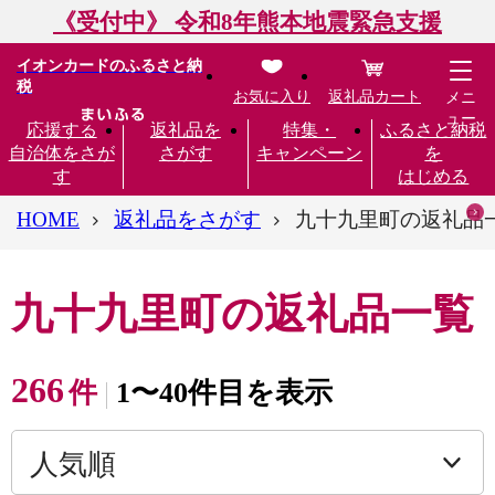
《受付中》 令和8年熊本地震緊急支援
イオンカードのふるさと納
税
お気に入り
返礼品カート
メニ
ュー
応援する
返礼品を
特集・
ふるさと納税
自治体をさが
さがす
キャンペーン
を
す
はじめる
HOME
返礼品をさがす
九十九里町の返礼品
九十九里町の返礼品一覧
266
件
1〜40件目を表示