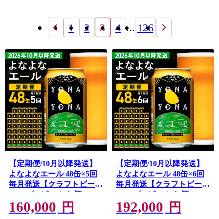
1
2
3
4
...
126
【定期便/10月以降発送】
【定期便/10月以降発送】
よなよなエール 48缶×5回
よなよなエール 48缶×6回
毎月発送【クラフトビール
毎月発送【クラフトビール
350ml 缶 ビール お酒 beer
350ml 缶 ビール お酒 beer
160,000
192,000
びーる BBQ 宅飲み 家飲み
びーる BBQ 宅飲み 家飲み
円
円
晩酌 高評価 家計応援 ヤッ
晩酌 高評価 家計応援 ヤッ