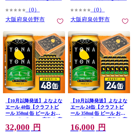
（0）
（0）
大阪府泉佐野市
大阪府泉佐野市
【10月以降発送】よなよな
【10月以降発送】よなよな
エール 48缶【クラフトビ
エール 24缶【クラフトビ
ール 350ml 缶 ビール お酒
ール 350ml 缶 ビール お酒
beer びーる BBQ 宅飲み 家
beer びーる BBQ 宅飲み 家
32,000
16,000
飲み 晩酌 高評価 家計応援
飲み 晩酌 高評価 家計応援
円
円
ヤッホーブルーイング】
ヤッホーブルーイング】