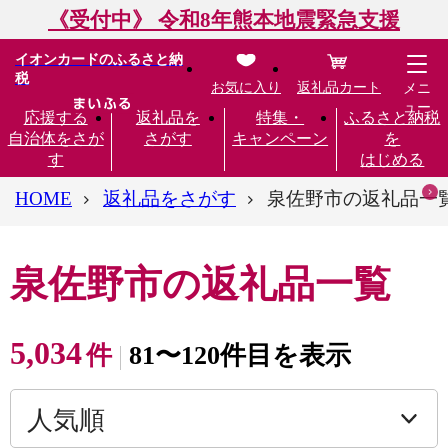
《受付中》 令和8年熊本地震緊急支援
イオンカードのふるさと納
税
お気に入り
返礼品カート
メニ
ュー
応援する
返礼品を
特集・
ふるさと納税
自治体をさが
さがす
キャンペーン
を
す
はじめる
HOME
返礼品をさがす
泉佐野市の返礼品一
泉佐野市の返礼品一覧
5,034
件
81〜120件目を表示