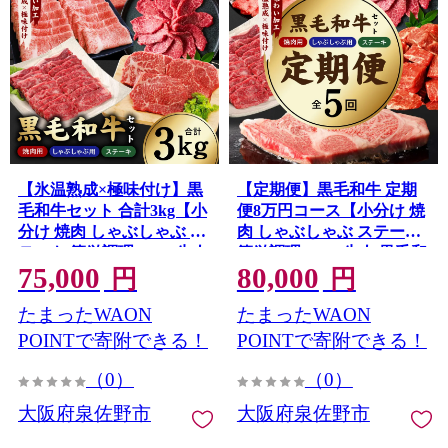
【氷温熟成×極味付け】黒
【定期便】黒毛和牛 定期
毛和牛セット 合計3kg【小
便8万円コース【小分け 焼
分け 焼肉 しゃぶしゃぶ ス
肉 しゃぶしゃぶ ステーキ
テーキ 簡単調理 BBQ 牛肉
簡単調理 BBQ 牛肉 黒毛和
75,000
80,000
黒毛和牛 味付き】
牛 味付き】 mrzZ105
円
円
mrz0504
たまったWAON
たまったWAON
POINTで寄附できる！
POINTで寄附できる！
（0）
（0）
大阪府泉佐野市
大阪府泉佐野市