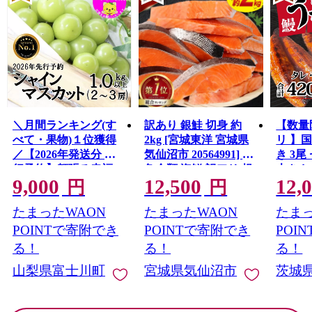
＼月間ランキング(す
訳あり 銀鮭 切身 約
【数量
べて・果物)１位獲得
2kg [宮城東洋 宮城県
リ 】
／【2026年発送分 先
気仙沼市 20564991] 鮭
き 3尾 
行予約】頬張る幸福
魚介類 海鮮 訳アリ 規
大きさ
9,000
12,500
12,
感 〜緑の宝石・ シ
格外 不揃い さけ サケ
レ・山
円
円
ャインマスカット 〜
鮭切身 シャケ 切り身
鰻 ふ
たまったWAON
たまったWAON
たまっ
１ｋｇ以上（２〜３
冷凍 家庭用 おかず 弁
な重 
房） フルーツ 山梨県
当 支援 サーモン 銀鮭
茨城 
POINTで寄附でき
POINTで寄附でき
POI
産 果物 くだもの シャ
切り身 魚 わけあり
と納税 冷
る！
る！
る！
イン マスカット ぶど
山梨県富士川町
宮城県気仙沼市
茨城
う ブドウ 葡萄 大粒 種
なし 先行予約 富士川
町 10000円 一万円