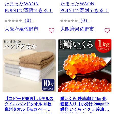
たまったWAON
たまったWAON
010B1997
POINTで寄附できる！
POINTで寄附できる！
（0）
（0）
大阪府泉佐野市
大阪府泉佐野市
【スピード発送】ホテルス
鱒いくら 醤油漬け 1kg 化
タイル ハンドタオル 10枚
粧箱入り【小分け 200g×5P
泉州タオル【モカ ベージ
鱒卵 いくら イクラ 冷凍 海