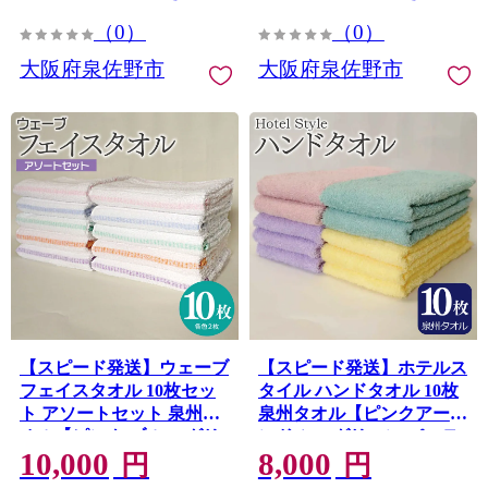
（0）
（0）
大阪府泉佐野市
大阪府泉佐野市
【スピード発送】ウェーブ
【スピード発送】ホテルス
フェイスタオル 10枚セッ
タイル ハンドタオル 10枚
ト アソートセット 泉州タ
泉州タオル【ピンクアーモ
オル【ピンク ブルー グリ
ンド シーグリーン パステ
10,000
8,000
ーン パープル オレンジ 国
ルイエロー ラベンダー 国
円
円
産 泉州産 薄手 吸水 速乾】
産 泉州産 吸水】 099H4953