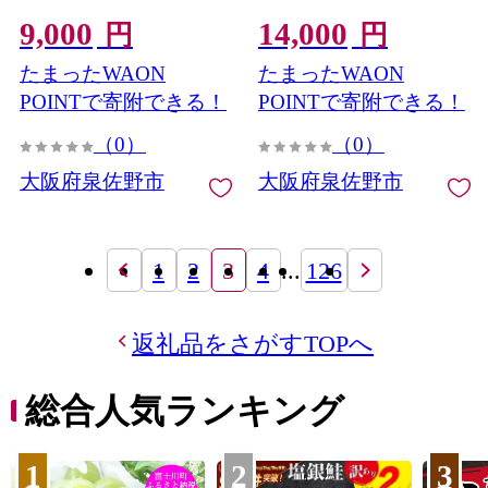
トーブ】 099H4837
トーブ】 099H4836
9,000
14,000
円
円
たまったWAON
たまったWAON
POINTで寄附できる！
POINTで寄附できる！
（0）
（0）
大阪府泉佐野市
大阪府泉佐野市
1
2
3
4
...
126
返礼品をさがすTOPへ
総合人気ランキング
1
2
3