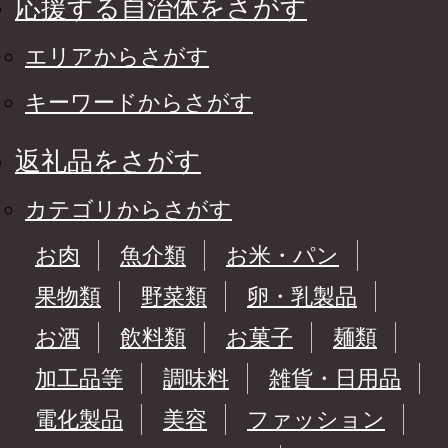
応援する自治体をさがす
エリアからさがす
キーワードからさがす
返礼品をさがす
カテゴリからさがす
お肉
魚介類
お米・パン
果物類
野菜類
卵・乳製品
お酒
飲料類
お菓子
麺類
加工品等
調味料
雑貨・日用品
電化製品
美容
ファッション