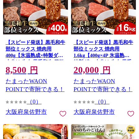
【スピード発送】黒毛和牛
【スピード発送】黒毛和牛
部位ミックス 焼肉用
部位ミックス 焼肉用
400g【氷温熟成×特製ダレ
1.6kg【400g×4P 氷温熟成×
小分け 牛肉 黒毛和牛 簡単
特製ダレ 小分け 牛肉 黒毛
8,500
20,000
調理 訳あり】 mrz0507
和牛 簡単調理 訳あり】
円
円
mrz0510
たまったWAON
たまったWAON
POINTで寄附できる！
POINTで寄附できる！
（0）
（0）
大阪府泉佐野市
大阪府泉佐野市