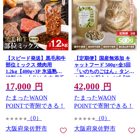
【スピード発送】黒毛和牛
【定期便】国産無添加 キ
部位ミックス 焼肉用
ャットフード 500g×全3回
1.2kg【400g×3P 氷温熟成×
「いのちのごはん」タンパ
特製ダレ 小分け 牛肉 黒毛
ク質 50％配合タイプ【猫
17,000
42,000
和牛 簡単調理 訳あり】
ねこ ペットフード チキン
円
円
mrz0509
手作り ヒューマングレー
たまったWAON
たまったWAON
ド 国産】 099Z637
POINTで寄附できる！
POINTで寄附できる！
（0）
（0）
大阪府泉佐野市
大阪府泉佐野市