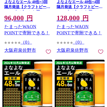
よなよなエール 48缶×3回
よなよなエール 48缶×4回
隔月発送【クラフトビール
隔月発送【クラフトビール
350ml 缶 ビール お酒 beer
350ml 缶 ビール お酒 beer
96,000
128,000
びーる BBQ 宅飲み 家飲み
びーる BBQ 宅飲み 家飲み
円
円
晩酌 高評価 家計応援 ヤッ
晩酌 高評価 家計応援 ヤッ
たまったWAON
たまったWAON
ホーブルーイング】 G4286
ホーブルーイング】 G4287
POINTで寄附できる！
POINTで寄附できる！
（0）
（0）
大阪府泉佐野市
大阪府泉佐野市