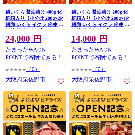
鱒いくら 醤油漬け 400g 化
鱒いくら 醤油漬け 200g 化
粧箱入り【小分け 200g×2P
粧箱入り【小分け 200g×1P
鱒卵 いくら イクラ 冷凍 海
鱒卵 いくら イクラ 冷凍 海
鮮丼 醤油仕立て】 G4648
鮮丼 醤油仕立て】 G4647
24,000
14,000
円
円
たまったWAON
たまったWAON
POINTで寄附できる！
POINTで寄附できる！
（0）
（0）
大阪府泉佐野市
大阪府泉佐野市