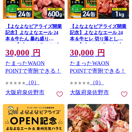
【よなよなビアライズ開業
【よなよなビアライズ開業
記念】よなよなエール 24
記念】よなよなエール 24
本＆牛たん 暴れ盛り
本＆牛ヒレ 切り落とし
600g【ビール クラフトビ
1kg【ビール クラフトビー
30,000
30,000
ール 牛肉 焼肉 BBQ 期間
ル 牛肉 焼肉 BBQ 期間限
円
円
限定 翌月発送 別送】
定 翌月発送 別送】
たまったWAON
たまったWAON
099S028
099S030
POINTで寄附できる！
POINTで寄附できる！
（0）
（0）
大阪府泉佐野市
大阪府泉佐野市