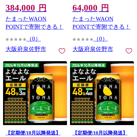
384,000
64,000
びーる BBQ 宅飲み 家飲み
びーる BBQ 宅飲み 家飲み
円
円
晩酌 高評価 家計応援 ヤッ
晩酌 高評価 家計応援 ヤッ
たまったWAON
たまったWAON
ホーブルーイング】 G4284
ホーブルーイング】 G4285
POINTで寄附できる！
POINTで寄附できる！
（0）
（0）
大阪府泉佐野市
大阪府泉佐野市
【定期便/10月以降発送】
【定期便/10月以降発送】