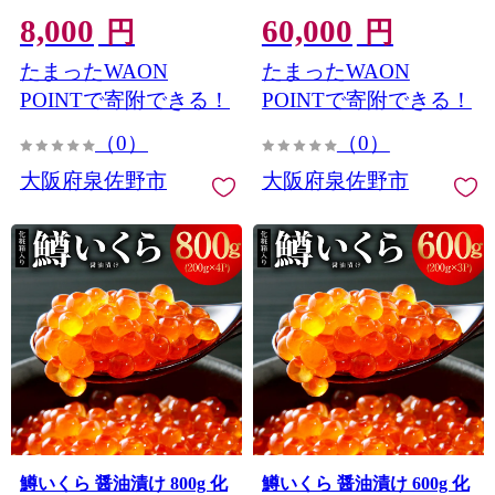
ュ ライトグレー 白 国産 泉
鮮丼 醤油仕立て】 G4651
8,000
60,000
州産 吸水】 099H4954
円
円
たまったWAON
たまったWAON
POINTで寄附できる！
POINTで寄附できる！
（0）
（0）
大阪府泉佐野市
大阪府泉佐野市
鱒いくら 醤油漬け 800g 化
鱒いくら 醤油漬け 600g 化