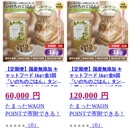
【定期便】国産無添加 キ
【定期便】国産無添加 キ
ャットフード 1kg×全3回
ャットフード 1kg×全6回
「いのちのごはん」タンパ
「いのちのごはん」タンパ
ク質 50％配合タイプ【猫
ク質 50％配合タイプ【猫
60,000
120,000
ねこ ペットフード チキン
ねこ ペットフード チキン
円
円
手作り ヒューマングレー
手作り ヒューマングレー
たまったWAON
たまったWAON
ド 国産】 099Z636
ド 国産】 099Z638
POINTで寄附できる！
POINTで寄附できる！
（0）
（0）