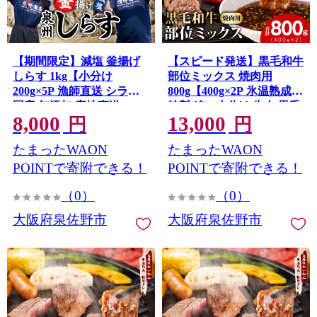
【期間限定】減塩 釜揚げ
【スピード発送】黒毛和牛
しらす 1kg【小分け
部位ミックス 焼肉用
200g×5P 漁師直送 シラス
800g【400g×2P 氷温熟成×
国産 無添加 産地直送
特製ダレ 小分け 牛肉 黒毛
8,000
13,000
sirasu 海鮮 しらす 鰯 イワ
和牛 簡単調理 訳あり】
円
円
mrz0508
シ いわし スピード発送】
たまったWAON
たまったWAON
G4947
POINTで寄附できる！
POINTで寄附できる！
（0）
（0）
大阪府泉佐野市
大阪府泉佐野市