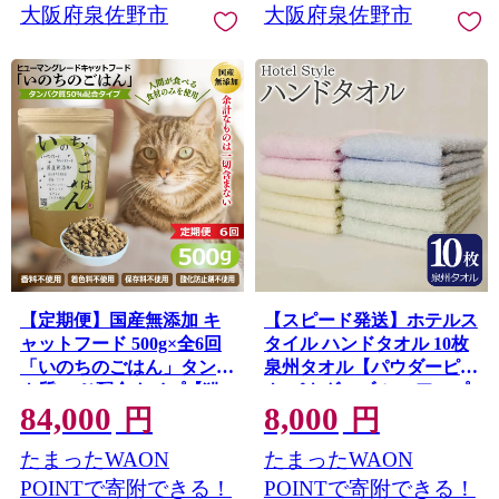
大阪府泉佐野市
大阪府泉佐野市
【定期便】国産無添加 キ
【スピード発送】ホテルス
ャットフード 500g×全6回
タイル ハンドタオル 10枚
「いのちのごはん」タンパ
泉州タオル【パウダーピン
ク質 50％配合タイプ【猫
ク パウダーブルー アップ
84,000
8,000
ねこ ペットフード チキン
ルグリーン ライムイエロ
円
円
手作り ヒューマングレー
ー 国産 泉州産 吸水】
たまったWAON
たまったWAON
099H4952
ド 国産】 099Z639
POINTで寄附できる！
POINTで寄附できる！