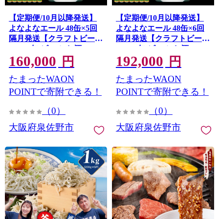
【定期便/10月以降発送】
【定期便/10月以降発送】
よなよなエール 48缶×5回
よなよなエール 48缶×6回
隔月発送【クラフトビール
隔月発送【クラフトビール
350ml 缶 ビール お酒 beer
350ml 缶 ビール お酒 beer
160,000
192,000
びーる BBQ 宅飲み 家飲み
びーる BBQ 宅飲み 家飲み
円
円
晩酌 高評価 家計応援 ヤッ
晩酌 高評価 家計応援 ヤッ
たまったWAON
たまったWAON
ホーブルーイング】 G4288
ホーブルーイング】 G4289
POINTで寄附できる！
POINTで寄附できる！
（0）
（0）
大阪府泉佐野市
大阪府泉佐野市