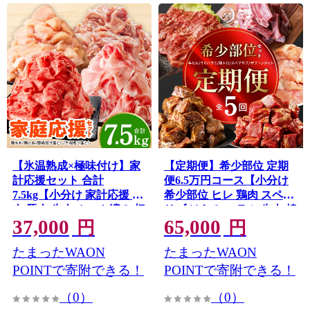
【氷温熟成×極味付け】家
【定期便】希少部位 定期
計応援セット 合計
便6.5万円コース【小分け
7.5kg【小分け 家計応援 鶏
希少部位 ヒレ 鶏肉 スペア
肉 豚肉 牛肉 カット済み 切
リブ はらみ ハラミ 牛肉 焼
37,000
65,000
り落とし 簡単調理】
肉 BBQ 簡単調理 味付き】
円
円
mrz0506
mrzZ106
たまったWAON
たまったWAON
POINTで寄附できる！
POINTで寄附できる！
（0）
（0）