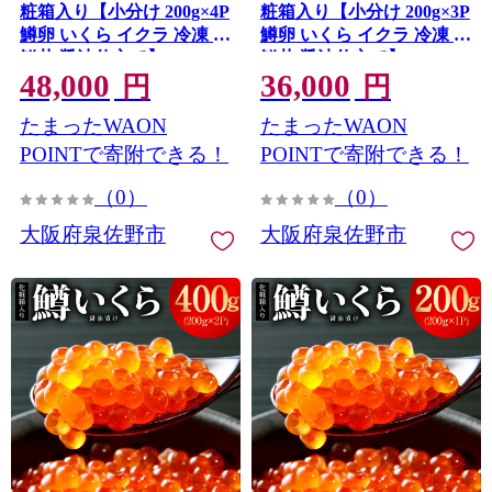
粧箱入り【小分け 200g×4P
粧箱入り【小分け 200g×3P
鱒卵 いくら イクラ 冷凍 海
鱒卵 いくら イクラ 冷凍 海
鮮丼 醤油仕立て】 G4650
鮮丼 醤油仕立て】 G4649
48,000
36,000
円
円
たまったWAON
たまったWAON
POINTで寄附できる！
POINTで寄附できる！
（0）
（0）
大阪府泉佐野市
大阪府泉佐野市