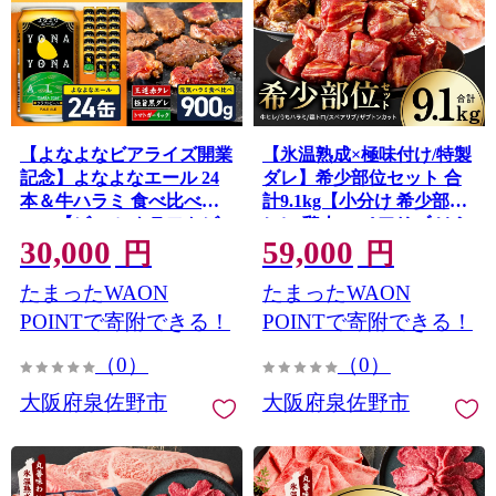
【よなよなビアライズ開業
【氷温熟成×極味付け/特製
記念】よなよなエール 24
ダレ】希少部位セット 合
本＆牛ハラミ 食べ比べ
計9.1kg【小分け 希少部位
900g【ビール クラフトビ
ヒレ 鶏肉 スペアリブ はら
30,000
59,000
ール 牛肉 焼肉 BBQ 期間
み ハラミ 牛肉 焼肉 BBQ
円
円
限定 翌月発送 別送】
簡単調理 味付き】
たまったWAON
たまったWAON
099S029
mrz0505
POINTで寄附できる！
POINTで寄附できる！
（0）
（0）
大阪府泉佐野市
大阪府泉佐野市