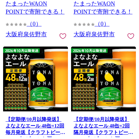
たまったWAON
たまったWAON
ホーブルーイング】 G4282
ホーブルーイング】 G4283
POINTで寄附できる！
POINTで寄附できる！
（0）
（0）
大阪府泉佐野市
大阪府泉佐野市
【定期便/10月以降発送】
【定期便/10月以降発送】
よなよなエール 48缶×12回
よなよなエール 48缶×2回
毎月発送【クラフトビール
隔月発送【クラフトビール
350ml 缶 ビール お酒 beer
350ml 缶 ビール お酒 beer