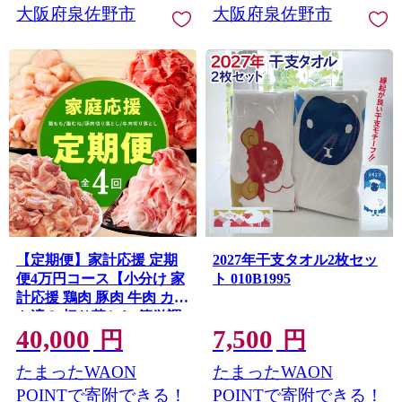
大阪府泉佐野市
大阪府泉佐野市
【定期便】家計応援 定期
2027年干支タオル2枚セッ
便4万円コース【小分け 家
ト 010B1995
計応援 鶏肉 豚肉 牛肉 カッ
ト済み 切り落とし 簡単調
40,000
7,500
理】 mrzZ107
円
円
たまったWAON
たまったWAON
POINTで寄附できる！
POINTで寄附できる！