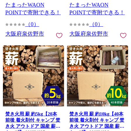
たまったWAON
たまったWAON
G4130
G4129
POINTで寄附できる！
POINTで寄附できる！
（0）
（0）
大阪府泉佐野市
大阪府泉佐野市
焚き火用 薪 約5kg【20本
焚き火用 薪 約10kg【40本
前後 着火剤付 キャンプ 焚
前後 着火剤付 キャンプ 焚
き火 アウトドア 国産 薪ス
き火 アウトドア 国産 薪ス