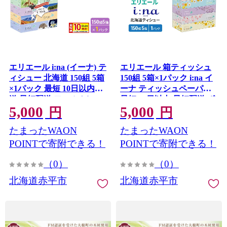
エリエール i:na (イーナ) テ
エリエール 箱ティッシュ
ィシュー 北海道 150組 5箱
150組 5箱×1パック i:na イ
×1パック 最短 10日以内配
ーナ ティッシュペーパー
送 最短配送 フィルムレス
最短 10日以内 最短配送 ボ
5,000
5,000
ふるさと納税限定デザイン
ックスティシュー まとめ
円
円
イーナ ボックスティシュ
買い ペーパー 紙 防災 常備
たまったWAON
たまったWAON
ー 箱ティッシュ ペーパー
品 備蓄品 消耗品 備蓄 日用
備蓄品 花粉 赤平市
品 生活必需品 北海道 赤平
POINTで寄附できる！
POINTで寄附できる！
市
（0）
（0）
北海道赤平市
北海道赤平市