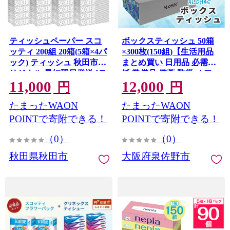
ティッシュペーパー スコ
ボックスティッシュ 50箱
ッティ 200組 20箱(5箱×4パ
×300枚(150組)【生活用品
ック) ティッシュ 秋田市オ
まとめ買い 日用品 必需品
リジナル 最短翌日発送 [テ
紙 常備品 備蓄 防災 オフィ
11,000
12,000
ィッシュ ボックスティッ
ス ティッシュペーパー て
円
円
シュ スコッティ
ぃっしゅ ティッシュ】
たまったWAON
たまったWAON
010B1962
(SCOTTIE) スコッティテ
ィシュー 新生活] 秋田県秋
POINTで寄附できる！
POINTで寄附できる！
田市
（0）
（0）
秋田県秋田市
大阪府泉佐野市