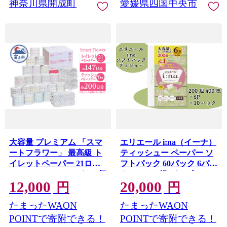
神奈川県開成町
愛媛県四国中央市
産 業務用 防災備蓄 備蓄 防
災 神奈川県 開成町
大容量 プレミアム 「スマ
エリエール i:na（イーナ）
ートフラワー」 最高級 ト
ティッシュー ペーパー ソ
イレットペーパー 21ロー
フトパック 60パック 6パッ
ル ティッシュペーパー 6個
ク × 10 200組 パルプ100%
12,000
20,000
詰め合わせ まとめ買い 防
やわらか ティッシュペー
円
円
災 備蓄 日用品 消耗品 生活
パー 箱なし エコ 持ち運び
たまったWAON
たまったWAON
用品 富士市 [sf001-051]
車内 お出かけ 日用品 消耗
品 新生活 備蓄 防災 送料無
POINTで寄附できる！
POINTで寄附できる！