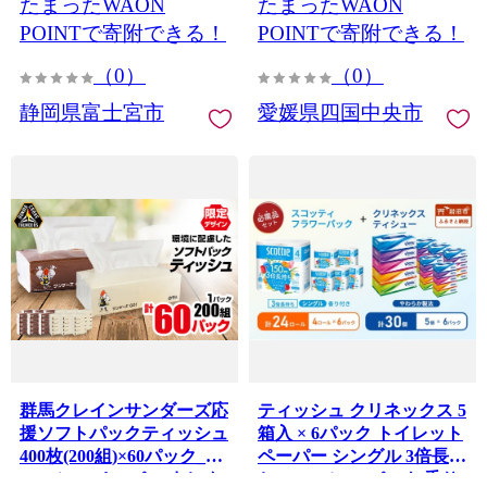
たまったWAON
たまったWAON
必需品
ィッシュペーパー ティシ
ューペーパー BOXティッ
POINTで寄附できる！
POINTで寄附できる！
シュ 箱ティッシュ
（0）
（0）
Kazaru×Krafty ラインアー
ト そのまま飾れる ティシ
静岡県富士宮市
愛媛県四国中央市
ュー 花粉症 備蓄 防災 指定
日配送 5個ポリ×12パック
日用品 新生活 消耗品 愛媛
県 四国中央市
群馬クレインサンダーズ応
ティッシュ クリネックス 5
援ソフトパックティッシュ
箱入 × 6パック トイレット
400枚(200組)×60パック_テ
ペーパー シングル 3倍長持
ィッシュ ペーパー まとめ
ち 4ロール × 6パック 香り