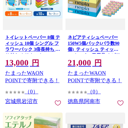
トイレットペーパー 8個 テ
ネピアティシュペーパー
ィッシュ 10個 シングル フ
150W5個パック(バラ数90
ラワーパック 3倍長持ち 香
個)_ティッシュ ティッシ
り付き クリネックス スコ
ュペーパー 日用品 ネピア
13,000
21,000
ッティ セット 日用品 長持
消耗品 人気 おすすめ 送料
円
円
ち 防災 備蓄 消耗品 生活雑
無料 メーカー コンパクト
たまったWAON
たまったWAON
貨 生活用品 トイレット ペ
設計 徳島県【1605589】
ーパー といれっとぺーぱ
POINTで寄附できる！
POINTで寄附できる！
ー トイペ といぺ ティッシ
（0）
（0）
ュペーパー てぃっしゅ
宮城県岩沼市
徳島県阿南市