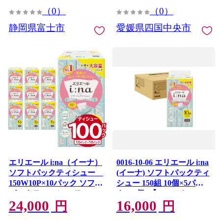
料 愛媛県 【四国中央市 日
（0）
（0）
本一 紙のまち】
静岡県富士市
愛媛県四国中央市
エリエール i:na（イーナ）
0016-10-06 エリエール i:na
ソフトパックティシュー
(イーナ) ソフトパックティ
150W10P×10パック ソフト
シュー 150組 10個×5パッ
パックティッシュ ティッ
ク (50個) 【ハーフケー
24,000
16,000
シュペーパー ソフトパッ
ス】 ソフトパック ティ
円
円
ク 箱なし 日用品 新生活 備
ッシュペーパー