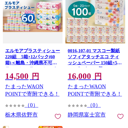
エルモアプラスティシュー
0016-107-01 マスコー製紙
220組 5箱×12パック(60
ソフィアタッチエコ ティ
箱)＜離島・沖縄県不可＞_
ッシュペーパー 150組×5個
ティッシュ ティッシュペ
×20パック (100個)
14,500
16,000
ーパー 日用品 消耗品 まと
円
円
め買い 常備品 生活用品 ボ
たまったWAON
たまったWAON
ックスティッシュ
【1333461】
POINTで寄附できる！
POINTで寄附できる！
（0）
（0）
栃木県佐野市
静岡県富士宮市