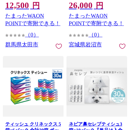
12,500
26,000
買い 消耗品 日用品 群馬県
付き フラワーパック 日用
円
円
太田市 送料無料
品 長持ち 防災 備蓄 消耗品
たまったWAON
たまったWAON
【1422589】
生活雑貨 生活用品 トイレ
ット ペーパー といれっと
POINTで寄附できる！
POINTで寄附できる！
ぺーぱー トイペ といぺ テ
（0）
（0）
ィッシュペーパー てぃっ
しゅ[№5704-1796]
群馬県太田市
宮城県岩沼市
ティッシュ クリネックス 5
ネピア鼻セレブティシュ3