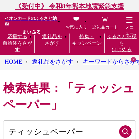
《受付中》 令和8年熊本地震緊急支援
イオンカードのふるさと納
税
お気に入り
返礼品カート
メニ
ュー
応援する
返礼品を
特集・
ふるさと納税
自治体をさが
さがす
キャンペーン
を
す
はじめる
HOME
返礼品をさがす
キーワードからさが
検索結果：「ティッシュ
ペーパー」