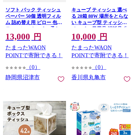
ソフト パック ティッシュ
キューブ ティッシュ 選べ
ペーパー 50個 透明フィル
る 28箱 80W 場所をとらな
ム 詰め替え用 ピロー 包装
い キューブ型 ティッシュ
ティッシュペーパー 柔ら
ペーパー 日用品 消耗品 生
13,000
10,000
かめ やわらか パルプ
活用品 ボックスティシュ
円
円
100％ 日用品 ソフトティッ
ティシュペーパー ティシ
たまったWAON
たまったWAON
シュ 消耗品 防災 備蓄 生活
ュ ノベルティ日用品 消耗
用品 沼津 原町加工紙
品 生活用品 常備品 衛生用
POINTで寄附できる！
POINTで寄附できる！
品 生活応援 消耗品 まとめ
（0）
（0）
買い 防災 備蓄 必需品 生活
雑貨 おしゃれ かわいい
静岡県沼津市
香川県丸亀市