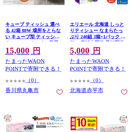
キューブ ティッシュ 選べ
エリエール 北海道 しっと
る 42箱 80W 場所をとらな
りティシュー なまらたっ
い キューブ型 ティッシュ
ぷり 240組 3箱×1パック 最
ティッシュペーパー 日用
短 10日以内配送 最短配送
15,000
5,000
品 消耗品 生活用品 ボック
ふるさと納税限定デザイン
円
円
スティシュ ティシュペー
ボックスティシュー 箱テ
たまったWAON
たまったWAON
パー ノベルティ日用品 消
ィッシュ ペーパー 備蓄品
耗品 生活用品 常備品 衛生
花粉 保湿 しっとり やわら
POINTで寄附できる！
POINTで寄附できる！
用品 生活応援 消耗品 まと
か 赤平市
（0）
（0）
め買い 防災 備蓄 必需品 生
活雑貨 おしゃれ かわいい
香川県丸亀市
北海道赤平市