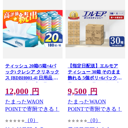
ティッシュ 20箱(5箱×4パ
【指定日配送】エルモア
ック) クレシア クリネック
ティシュー 30箱 そのまま
ス [BDBH001-4] 日用品 テ
飾れる 5個ポリ×6パック
ィッシュペーパー ティッ
ティッシュ ティッシュペ
12,000
9,500
シュ ティシュー BOXティ
ーパー ボックスティッシ
円
円
ッシュ 箱ティッシュ 消耗
ュ てぃっしゅ BOXティッ
たまったWAON
たまったWAON
品 生活用品 ティシューペ
シュ 箱ティッシュ tissue
ーパー ボックスティッシ
ティシューペーパー
POINTで寄附できる！
POINTで寄附できる！
ュ てぃっしゅ てぃしゅー
Kazaru×Krafty ラインアー
（0）
（0）
Kleenex tissue 常備 必需品
ト 日用品 消耗品 備蓄 防災
紙 パルプ100% 日本製 国
愛媛県 四国中央市