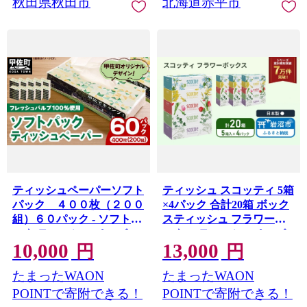
秋田県秋田市
北海道赤平市
ティッシュペーパーソフト
ティッシュ スコッティ 5箱
パック ４００枚（２００
×4パック 合計20箱 ボック
組）６０パック - ソフトパ
スティッシュ フラワーボ
ック ティッシュ ペーパー
ックス ティッシュペーパ
10,000
13,000
箱無し 60箱 生活用品 雑貨
ー BOXティッシュ 箱ティ
円
円
日用品 必需品 紙 常備品 ま
ッシュ 日用品 消耗品 生活
たまったWAON
たまったWAON
とめ買い 備蓄 防災 ストッ
用品 常備品 必需品 日本製
ク 熊本県 甲佐町【ZC】
防災備蓄 備蓄 防災 てぃっ
POINTで寄附できる！
POINTで寄附できる！
【価格改定XB】
しゅぺーぱー てぃっしゅ