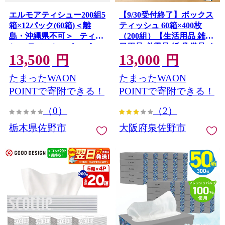
エルモアティシュー200組5
【9/30受付終了】ボックス
箱×12パック(60箱)＜離
ティッシュ 60箱×400枚
島・沖縄県不可＞_ ティッ
（200組）【生活用品 雑貨
シュ ティッシュペーパー
日用品 必需品 紙 常備品 ま
13,500
13,000
日用品 消耗品 まとめ買い
とめ買い 備蓄 防災 ティッ
円
円
常備品 生活用品 ボックス
シュペーパー てぃっしゅ
たまったWAON
たまったWAON
ティッシュ 【1240613】
ティッシュ eスポーツ応援
泉佐野市オリジナル】
POINTで寄附できる！
POINTで寄附できる！
099H3422
（0）
（2）
栃木県佐野市
大阪府泉佐野市