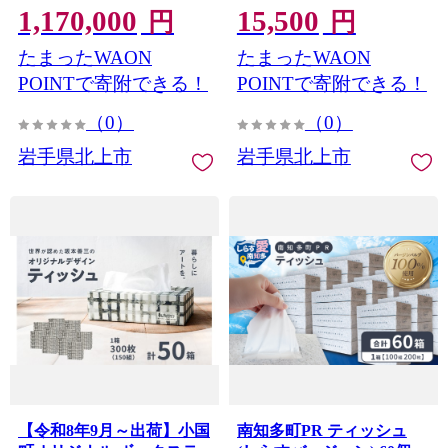
1,170,000
15,500
賞》 《SPA受賞》 （50箱
判サイズ 国産パルプ100%
円
円
200組 400枚 600パック）
で安全 ）無香料 岩手県 北
たまったWAON
たまったWAON
Z0125 日用品 箱 ティッシ
上市 D0582R0806-13 東北
ュ まとめ買い 岩手県内 北
産 国産 BOXティッシュ テ
POINTで寄附できる！
POINTで寄附できる！
上市 三菱製紙 北上工場
ィッシュボックス 日用品
（0）
（0）
生活応援 消耗品 防災 備蓄
まとめ買い 常備品 衛生用
岩手県北上市
岩手県北上市
品
【令和8年9月～出荷】小国
南知多町PR ティッシュ