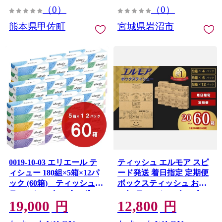
（0）
（0）
ティッシュ 宮城県 岩沼市
熊本県甲佐町
宮城県岩沼市
0019-10-03 エリエール テ
ティッシュ エルモア スピ
ィシュー 180組×5箱×12パ
ード発送 着日指定 定期便
ック (60箱) ティッシュ
ボックスティッシュ おし
ティッシュペーパー ボッ
ゃれ ティッシュペーパー
19,000
12,800
クスティッシュ パルプ
tissue てぃっしゅ ボックス
円
円
100% 日用品 消耗品 生活
ティッシュ ティッシュ テ