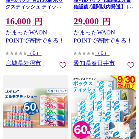
箱×6パック 合計30箱 ボッ
箱×10パック【単品は入金
クスティッシュ ティッシ
確認後2週間以内発送】 |
ュペーパー BOXティッシ
ティッシュ ティッシュペ
16,000
29,000
ュ 箱ティッシュ 日用品 消
ーパー ボックスティッシ
円
円
耗品 生活用品 常備品 必需
ュ 箱ティッシュ 国産 保湿
たまったWAON
たまったWAON
品 日本製 防災備蓄 備蓄 防
濃厚保湿 高品質 鼻に優し
災 てぃっしゅぺーぱー て
い やわらか 花粉 鼻炎 風邪
POINTで寄附できる！
POINTで寄附できる！
ぃっしゅ ティッシュ 宮城
防災 備蓄 ストック 日用品
（0）
（0）
県 岩沼市
消耗品 必需品 生活用品 ま
とめ買い 節約 定期便
宮城県岩沼市
愛知県春日井市
nepia 愛知県 春日井市