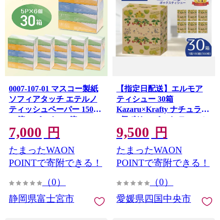
0007-107-01 マスコー製紙
【指定日配送】エルモア
ソフィアタッチ エテルノ
ティシュー 30箱
ティッシュペーパー 150組
Kazaru×Krafty ナチュラル
×5箱×6パック (30箱)
5個ポリ×6パック ティッシ
7,000
9,500
ュ ティッシュペーパー ボ
円
円
ックスティッシュ 日用品
たまったWAON
たまったWAON
消耗品 備蓄 防災 愛媛県 四
国中央市
POINTで寄附できる！
POINTで寄附できる！
（0）
（0）
静岡県富士宮市
愛媛県四国中央市