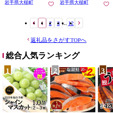
岩手県大槌町
岩手県大槌町
1
2
3
...
12
返礼品をさがすTOPへ
総合人気ランキング
1
2
3