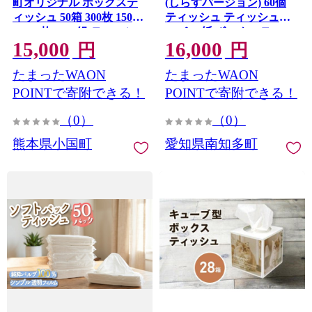
町オリジナル ボックステ
(しらすバージョン) 60個
ィッシュ 50箱 300枚 150組
ティッシュ ティッシュペ
15000枚 7500組 ティッシュ
ーパー 紙 ボックスティッ
15,000
16,000
ペーパー ピュアパルプ 柔
シュ BOX ティッシュ 日用
円
円
らか 坂本善三美術館監修
品 消耗品 普段使い 肌触り
たまったWAON
たまったWAON
東洋の寡黙 グレーの画家
備蓄 生活応援 箱 必需品 家
作品82 生活応援 日用品 必
族 保管 備え しらす ボック
POINTで寄附できる！
POINTで寄附できる！
需品 まとめ買い 備蓄 熊本
ス ティッシュ おすすめテ
（0）
（0）
県 小国町 アート作品
ィッシュ 人気ボックステ
ィッシュ 日常 まとめ買い
熊本県小国町
愛知県南知多町
ストック 大量 便利 段ボー
ル 愛知県 南知多町 人気 お
すすめ