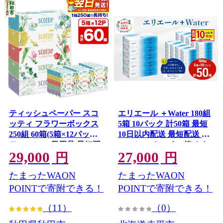
ティッシュペーパー スコ
エリエール ＋Water 180組
ッティ フラワーボックス
5箱 10パック 計50箱 最短
250組 60箱(5箱×12パック)
10日以内配送 最短配送 テ
ティッシュ 日用品 最短翌
ィッシュペーパー 箱 やわ
29,000
27,000
日発送 [ティッシュ スコッ
らか 保湿成分配合 まとめ
円
円
ティ(SCOTTIE) スコッテ
買い 紙 防災 常備品 備蓄品
たまったWAON
たまったWAON
ィティシュー] 秋田県秋田
消耗品 備蓄 日用品 生活必
市
需品 北海道 赤平市
POINTで寄附できる！
POINTで寄附できる！
（11）
（0）