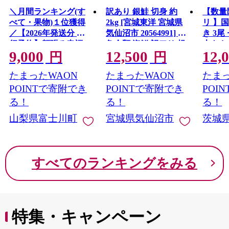
＼月間ランキング(す
訳あり 銀鮭 切身 約
【数量
べて・果物)１位獲得
2kg [宮城東洋 宮城県
リ 】
／【2026年発送分 先
気仙沼市 20564991] 鮭
き 3尾 
行予約】頬張る幸福
魚介類 海鮮 訳アリ 規
大きさ
9,000
12,500
12,
感 〜緑の宝石・ シ
格外 不揃い さけ サケ
レ・山
円
円
ャインマスカット 〜
鮭切身 シャケ 切り身
鰻 ふ
たまったWAON
たまったWAON
たまっ
１ｋｇ以上（２〜３
冷凍 家庭用 おかず 弁
な重 
房） フルーツ 山梨県
当 支援 サーモン 銀鮭
茨城 
POINTで寄附でき
POINTで寄附でき
POI
産 果物 くだもの シャ
切り身 魚 わけあり
と納税 冷
る！
る！
る！
イン マスカット ぶど
山梨県富士川町
宮城県気仙沼市
茨城
う ブドウ 葡萄 大粒 種
なし 先行予約 富士川
町 10000円 一万円
9000円 九千円
すべてのランキングをみる
特集・キャンペーン