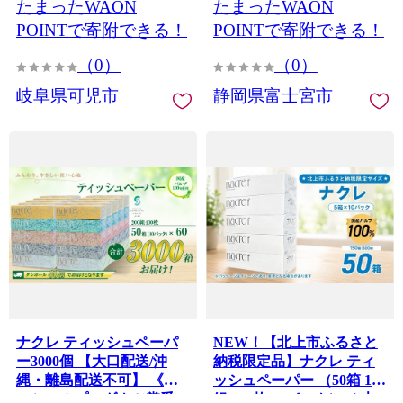
たまったWAON
たまったWAON
蓄 防災 消耗品 生活雑貨 生
活用品 ストック パルプ
POINTで寄附できる！
POINTで寄附できる！
100％ 0095-014
（0）
（0）
岐阜県可児市
静岡県富士宮市
ナクレ ティッシュペーパ
NEW！【北上市ふるさと
ー3000個 【大口配送/沖
納税限定品】ナクレ ティ
縄・離島配送不可】 《ソ
ッシュペーパー （50箱 150
ーシャルプロダクツ賞受
組 300枚 10パック）（ 大