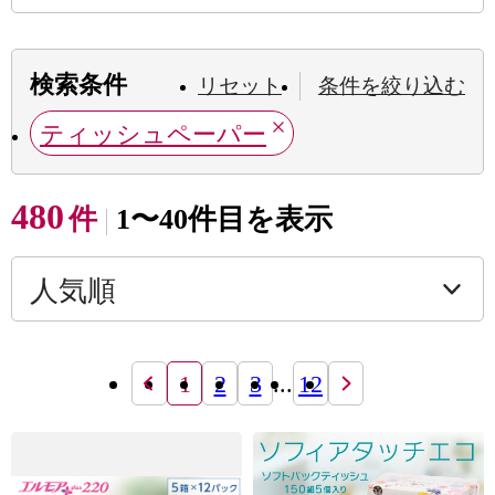
検索条件
リセット
条件を絞り込む
ティッシュペーパー
480
件
1〜40件目を表示
1
2
3
...
12