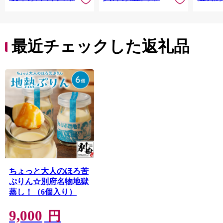
最近チェックした返礼品
ちょっと大人のほろ苦
ぷりん☆別府名物地獄
蒸し！（6個入り）
9,000
円