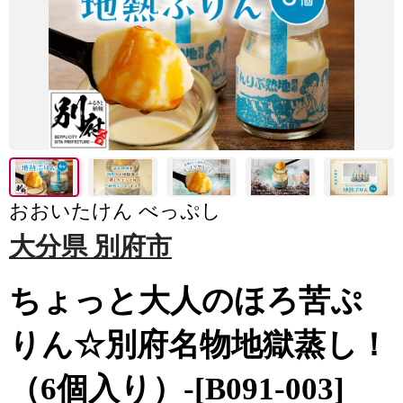
おおいたけん べっぷし
大分県 別府市
ちょっと大人のほろ苦ぷ
りん☆別府名物地獄蒸し！
（6個入り）-[B091-003]