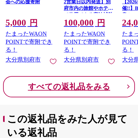
会への応援寄附
2営業日以内発送】別
【2026
府市内の旅館やホテル
催!!】
で使用できる宿泊補助
泉ぶっ
5,000
100,000
24,
券 楽しい旅の思い出
2026
円
円
を！ 宿泊券 大分県 別
ト
たまったWAON
たまったWAON
たまっ
府市 3000円 15000円 3
万円 9万円 15万円 30
POINTで寄附でき
POINTで寄附でき
POI
万円 ホテル 旅館 温泉
る！
る！
る！
旅行 観光 トラベル 宿
大分県別府市
大分県別府市
大分
泊補助券 チケット ク
ーポン 宿泊 お泊り 別
府温泉 別府観光 地獄
めぐり 旅 おすすめ 人
すべての返礼品をみる
気 体験型 節約
この返礼品をみた人が見て
いる返礼品