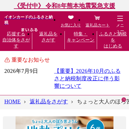
《受付中》 令和8年熊本地震緊急支援
イオンカードのふるさと納
税
お気に入り
返礼品カート
メニ
ュー
応援する
返礼品を
特集・
ふるさと納税
自治体をさが
さがす
キャンペーン
を
す
はじめる
重要なお知らせ
2026年7月9日
【重要】2026年10月のふる
さと納税制度改正に伴う影
響について
HOME
返礼品をさがす
ちょっと大人のほろ