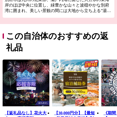
岸のほぼ中央に位置し、緑豊かな山々と波穏やかな別府
湾に囲まれ、美しい景観の間には大地から立ち上る”湯け
むり”がたなびき、別府を象徴する風景として市民はもち
ろん観光客からも親しまれております。
別府には「別府八湯」と呼ばれている八つの温泉があ
り、それぞれ泉質も雰囲気も違うため飽きることのない
この自治体のおすすめの返
のが別府の温泉です。
人口は県内で大分市に次ぎ2番目となる約11万人ですが、
礼品
市内には約3000人の留学生が勉学に励んでおり、日本で
も有数の異文化あふれる国際交流都市としても成長を続
けています。
また、一年を通して様々なイベントが⾏われており、100
回を超える歴史を持つ温泉まつりをはじめ、世界的に有
名なピアニスト、マルタ・アルゲリッチによる⾳楽祭、
神楽⼥湖の花菖蒲観賞会や夏・冬とそれぞれに異なる趣
を楽しめる花⽕⼤会など、様々な催しを楽しむことがで
きます。
郷土料理である「とり天」や「別府冷麺」、大分県唯一
の伝統工芸品である「別府竹細工」なども人気のひとつ
です。
【返礼品なし】花火大
【30,000円分】【最短
《期間