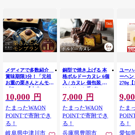
メディアで多数紹介
銅型で焼き上げる 本
ユーハ
賞味期限3分！「元祖
格ボルドーカヌレ 6個
ーヘ
お重の栗きんとんモン
入 / カヌレ 個包装 外
270g【
ブラン」 【未来のご
はカリッと香ばしい
10,000
7,000
9,0
褒美】スイーツ 栗 モ
中はもっちり ラム酒
円
円
ンブラン くりきんと
バニラ お取り寄せ ス
たまったWAON
たまったWAON
たまっ
ん デザート ご褒美 お
イーツ 焼き菓子 詰め
取り寄せ くり お菓子
合わせ ホワイトデー
POINTで寄附でき
POINTで寄附でき
POI
菓子 F4N-2298
お返し 冷凍 手作り 化
る！
る！
る！
粧箱入り ギフト TAS
岐阜県中津川市
兵庫県豊岡市
愛知
BAKE