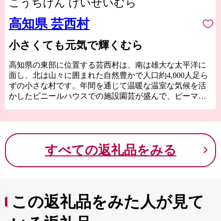
こうちけん げいせいむら
高知県 芸西村
小さくても元気で輝くむら
高知県の東部に位置する芸西村は、南は雄大な太平洋に
面し、北は山々に囲まれた自然豊かで人口約4,000人足ら
ずの小さな村です。年間を通じて温暖な温室な気候を活
かしたビニールハウスでの施設園芸が盛んで、ピーマン
やナス、花卉などが栽培されています。これらの野菜や
村の伝統技術である「製糖作業」によってつくられる白
玉糖などが有名です。また、プロゴルフツアーが行われ
るゴルフ場、「黒潮カントリークラブ」「土佐カントリ
すべての返礼品をみる
ークラブ」の２つがあるゴルフの村でもあります。
この返礼品をみた人が見て