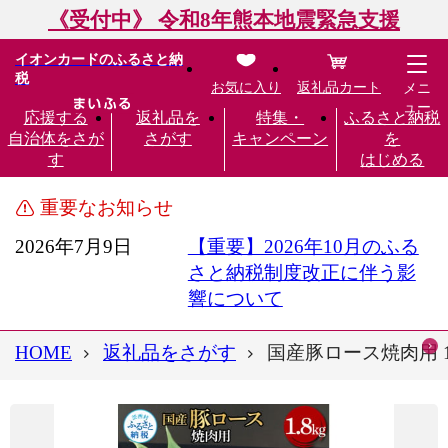
《受付中》 令和8年熊本地震緊急支援
イオンカードのふるさと納
税
お気に入り
返礼品カート
メニ
ュー
応援する
返礼品を
特集・
ふるさと納税
自治体をさが
さがす
キャンペーン
を
す
はじめる
重要なお知らせ
2026年7月9日
【重要】2026年10月のふる
さと納税制度改正に伴う影
響について
HOME
返礼品をさがす
国産豚ロース焼肉用 1