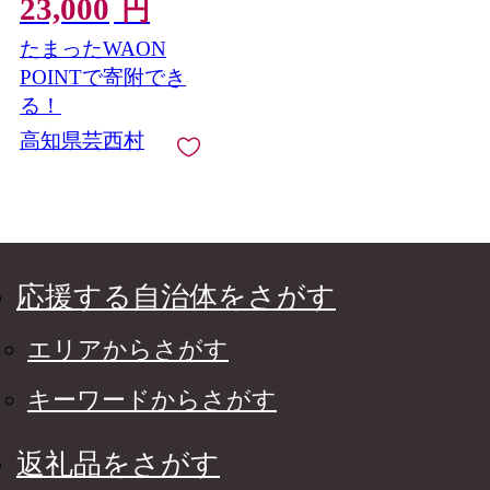
23,000
かず ジューシー 美味
円
しい おいしい 柔らか
たまったWAON
い 国産 真空パック お
取り寄せ 食品
POINTで寄附でき
る！
高知県芸西村
応援する自治体をさがす
エリアからさがす
キーワードからさがす
返礼品をさがす