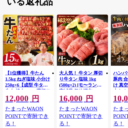
いる返礼品
【1位獲得】牛たん
大人気！ 牛タン 厚切
ハンバー
1.5kg ねぎ塩味 小分け
り牛タン 塩味 1kg
豚肉 
250g×6【成型 牛タン
(500g×2) [モ〜ランド
け 真
牛肉 焼肉 BBQ 薄切り
宮城県 気仙沼市
大きめ
12,000
16,000
10,
ぎゅうたん スライス
20564660] 肉 牛肉 精肉
保存料
円
円
訳あり サイズ不揃
牛たん 牛タン塩 牛た
淡路島
たまったWAON
たまったWAON
たまっ
い】 G4721
ん塩 冷凍 焼肉 BBQ ア
ポーク 
ウトドア バーベキュ
き肉 
POINTで寄附でき
POINTで寄附でき
POI
ー 厚切り タン
ず 惣
る！
る！
る！
まみ 