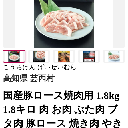
こうちけん げいせいむら
高知県 芸西村
国産豚ロース焼肉用 1.8kg
1.8キロ 肉 お肉 ぶた肉 ブ
タ肉 豚ロース 焼き肉 やき