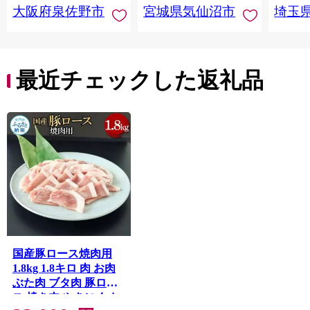
大阪府泉佐野市
宮城県気仙沼市
埼玉
んのお
お中元
贈答
最近チェックした返礼品
国産豚ロース焼肉用
1.8kg 1.8キロ 肉 お肉
ぶた肉 ブタ肉 豚ロー
ス 焼き肉 やきにく お