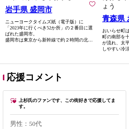
ょう
岩手県 盛岡市
青森県
ニューヨークタイムズ紙（電子版）に
「2023年に行くべき52か所」の２番目に選
おいらせ町
ばれた盛岡市。
町の南部を
盛岡市は東京から新幹線で約２時間の北東
が流れ、太
北の玄関口です。戦国時代に築城された盛
しやすい冷
岡城の城下町の雰囲気が残り、東京駅の設
ものの、青
計でも有名な辰野金吾氏が設計した、「岩
また、おい
手銀行赤レンガ館」をはじめとする大正か
上に位置す
ら昭和初期時代の和洋折衷の建物が中心市
ズの自由の
応援コメント
街地に点在する、歩いて楽しめるまちで
には県内有
す。
がある下田
おもてなしや市民のソウルフードとして生
ます。近年
まれた「わんこそば」、「盛岡冷麺」、
末にはたく
「盛岡じゃじゃ麺」は盛岡三大麺として観
上杉氏のファンです、この街好きで応援してま
な環境で思
光客にも人気でお土産、返礼品の定番商品
す。
す。
です。また、日本代表のトップアスリート
高速道路が
が使用したことで注目の「南部鉄器」も盛
沢空港、JR
男性
：50代
岡市の特産品です。さらに、お米やりんご
リーターミ