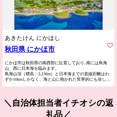
あきたけん にかほし
秋田県 にかほ市
にかほ市は秋田県の南西部に位置しており､南には鳥海
山、西に日本海を臨みます。
鳥海山頂（標高：2,236m）と日本海までの直線距離はわ
ずか16kmしかなく、海と山に抱かれた世界的にも珍しい
地域です。
新鮮な海の幸や山の幸、それらの恵みを活かした様々な
お礼の品・・・皆さまに、海と山の恵みを余すことなく
＼自治体担当者イチオシの返
お届けします。
礼品／