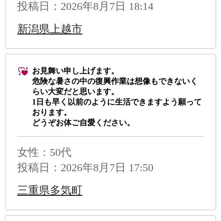
などの農産物に日本酒やクラフトビールな
投稿日：2026年8月7日 18:14
通網の結節
どの地酒も盛岡ブランド品に認定されてい
境のため、
ます。
新潟県上越市
少ない自治
お見舞い申し上げます。
危険な暑さの中の復興作業は想像もできないく
らい大変だと思います。
1日も早く以前のように生活できますよう願って
おります。
どうぞお体ご自愛ください。
女性：50代
投稿日：2026年8月7日 17:50
三重県多気町