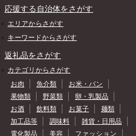
応援する自治体をさがす
エリアからさがす
キーワードからさがす
返礼品をさがす
カテゴリからさがす
お肉
魚介類
お米・パン
果物類
野菜類
卵・乳製品
お酒
飲料類
お菓子
麺類
加工品等
調味料
雑貨・日用品
電化製品
美容
ファッション