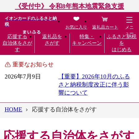
《受付中》 令和8年熊本地震緊急支援
イオンカードのふるさと納
税
お気に入り
返礼品カート
メニ
ュー
応援する
返礼品を
特集・
ふるさと納税
自治体をさが
さがす
キャンペーン
を
す
はじめる
重要なお知らせ
2026年7月9日
【重要】2026年10月のふる
さと納税制度改正に伴う影
響について
HOME
応援する自治体をさがす
応援する自治体をさがす