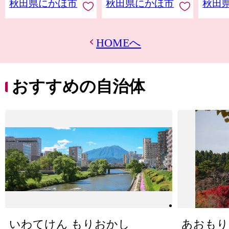
秋田県にかほ市
秋田県にかほ市
秋田
温 常
県
HOMEへ
おすすめの自治体
いわてけん もりおかし
あおもり