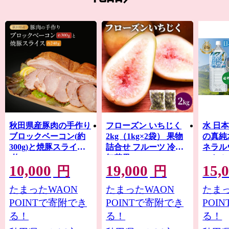
秋田県産豚肉の手作り
フローズン いちじく
水 日
ブロックベーコン(約
2kg（1kg×2袋） 果物
の真純水
300g)と焼豚スライス
詰合せ フルーツ 冷凍
ネラル
(約240g)
無花果
ットル 
10,000
19,000
15,
産地直
円
円
美容 
たまったWAON
たまったWAON
たまっ
ペット
水 災害
POINTで寄附でき
POINTで寄附でき
POI
水 ロ
る！
る！
る！
ク 災