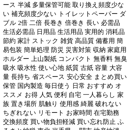
ース 半減 多量保管可能 取り換え頻度少な
い 補充頻度少ない トイレットペーパー ダ
ブル 2倍 二倍 長巻き 倍巻き 長い 必需品
生活必需品 日用品 生活用品 実用的 消耗品
節約 家計 ストック 雑貨 高品質 備蓄用 簡
易包装 簡単処理 防災 災害対策 収納 家庭用
ホルダー 上山製紙 コンパクト 無香料 無臭
吸水 吸水性 使い心地 紙質 古紙 容量 大容
量 長持ち 省スペース 安心安全 まとめ買い
保管 国内製造 毎日使う 日常 おすすめ オ
ススメ お得 人気 便利 自宅 一人暮らし 家
族 置き場所 肌触り 使用感 綺麗 破れない
ちぎれない リモート お家時間 在宅勤務
交換頻度 買い物負担軽減 買い忘れ防止 ふ