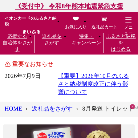
《受付中》 令和8年熊本地震緊急支援
イオンカードのふるさと納
税
お気に入り
返礼品カート
メニ
ュー
応援する
返礼品を
特集・
ふるさと納税
自治体をさが
さがす
キャンペーン
を
す
はじめる
重要なお知らせ
2026年7月9日
【重要】2026年10月のふる
さと納税制度改正に伴う影
響について
HOME
返礼品をさがす
8月発送 トイレットペ