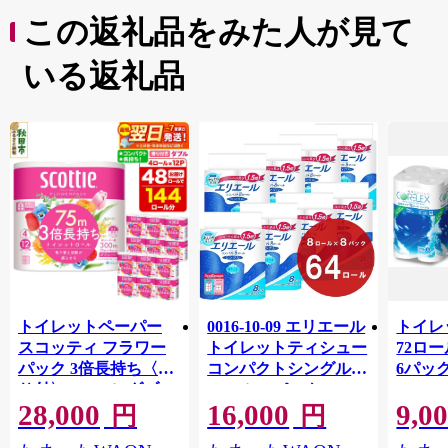
この返礼品をみた人が見て
いる返礼品
トイレットペーパー
0016-10-09 エリエール
トイレ
スコッティ フラワー
トイレットティシュー
72ロール
パック 3倍長持ち〈香
コンパクトシングル 8
6パック
り付〉4ロール(ダブ
ロール×8パック 64ロ
100m
28,000
16,000
9,0
ル)×12パック 日用品
ール 1.5倍巻 82.5m
FSC
円
円
最短翌日発送 [スコッ
トイレットペーパー
長巻タ