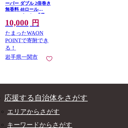
ーパー ダブル 2倍巻き
無香料 48ロール
(12R×4パック) 【選べ
10,000
る配送月】 まとめ買
円
い 大容量 日用品 生活
たまったWAON
必需品 備蓄 再生紙 人
気 おすすめ ランキン
POINTで寄附でき
グ 送料無料 岩手県 一
る！
関市 といれっとぺー
岩手県一関市
ぱー だぶる
応援する自治体をさがす
エリアからさがす
キーワードからさがす