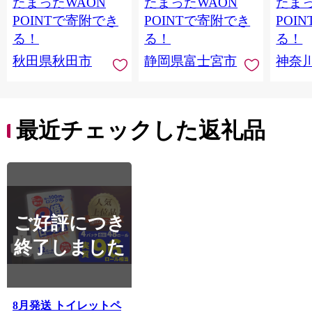
たまったWAON
たまったWAON
たまっ
ティ フラワーパック
シングル パルプ100％
100％
トイレットペーパー
香りつき 日用品 消耗
防災 
POINTで寄附でき
POINTで寄附でき
POI
日本製紙クレシア] 秋
品 備蓄
ペーパ
る！
る！
る！
田県秋田市
川県 
秋田県秋田市
静岡県富士宮市
神奈
トペー
活雑貨
れっと
ち 長
便利 
最近チェックした返礼品
コ ト
ー 人
ご好評につき
終了しました
8月発送 トイレットペ