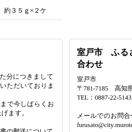
 約３５ｇ×２ケ
室戸市 ふる
合わせ
】
いた分につきまして
室戸市
をいただいておりま
〒781-7185 高
TEL：0887-22-5143
くまで今しばらくお
上げます。
メールでのお問合
furusato@city.muroto
請書の郵送について