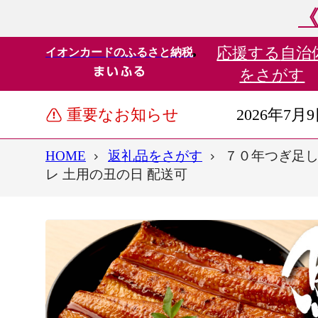
《
応援する
自治
イオンカードのふるさと納税
をさがす
重要なお知らせ
2026年7月
HOME
返礼品をさがす
７０年つぎ足し
レ 土用の丑の日 配送可