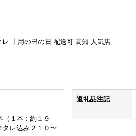
タレ 土用の丑の日 配送可 高知 人気店
返礼品注記
本（１本：約１９
※タレ込み２１０〜