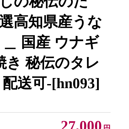
しの秘伝のた
選高知県産うな
＿ 国産 ウナギ
焼き 秘伝のタレ
送可-[hn093]
27,000
円