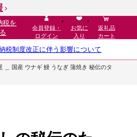
援
納税を
会員登録・
お気に
返礼品
る
ログイン
入り
カート
さと納税制度改正に伴う影響について
 国産 ウナギ 鰻 うなぎ 蒲焼き 秘伝のタ