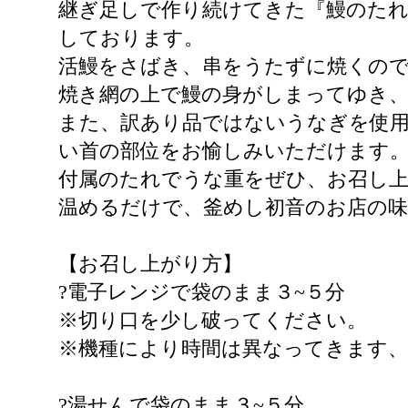
継ぎ足しで作り続けてきた『鰻のたれ
しております。
活鰻をさばき、串をうたずに焼くの
焼き網の上で鰻の身がしまってゆき
また、訳あり品ではないうなぎを使
い首の部位をお愉しみいただけます
付属のたれでうな重をぜひ、お召し
温めるだけで、釜めし初音のお店の
【お召し上がり方】
?電子レンジで袋のまま３~５分
※切り口を少し破ってください。
※機種により時間は異なってきます
?湯せんで袋のまま３~５分