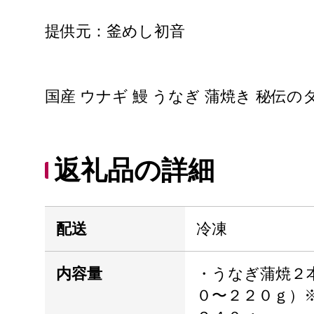
提供元：釜めし初音
国産 ウナギ 鰻 うなぎ 蒲焼き 秘伝の
返礼品の詳細
配送
冷凍
内容量
・うなぎ蒲焼２
０〜２２０ｇ）