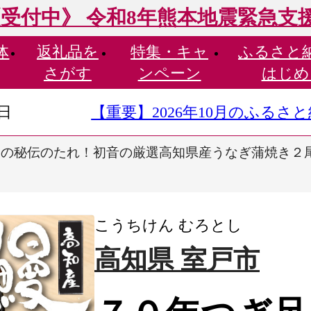
受付中》 令和8年熊本地震緊急支
体
返礼品を
特集・
キャ
ふるさと
さがす
ンペーン
はじめ
9日
【重要】2026年10月のふる
の秘伝のたれ！初音の厳選高知県産うなぎ蒲焼き２尾 ＿
こうちけん むろとし
高知県 室戸市