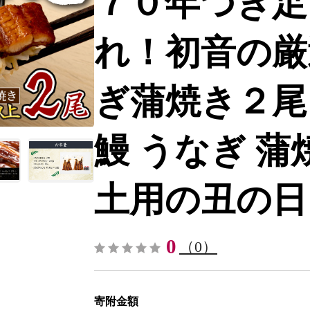
７０年つぎ足
れ！初音の厳
ぎ蒲焼き２尾 
鰻 うなぎ 蒲
土用の丑の日 配
0
（0）
寄附金額