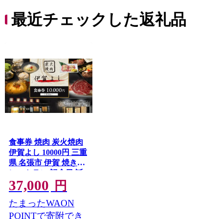
最近チェックした返礼品
食事券 焼肉 炭火焼肉
伊賀よし 10000円 三重
県 名張市 伊賀 焼き肉
レストラン 記念日 誕
37,000
生日 贈り物 お祝い ラ
円
ンチ ディナー グルメ
たまったWAON
ご当地 ご馳走 炭火 牛
肉 コース 旨い 三重 名
POINTで寄附でき