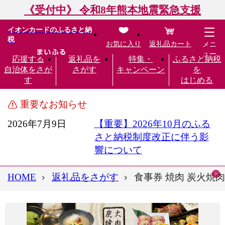
《受付中》 令和8年熊本地震緊急支援
イオンカードのふるさと納
税
お気に入り
返礼品カート
メニ
ュー
応援する
返礼品を
特集・
ふるさと納税
自治体をさが
さがす
キャンペーン
を
す
はじめる
重要なお知らせ
2026年7月9日
【重要】2026年10月のふる
さと納税制度改正に伴う影
響について
HOME
返礼品をさがす
食事券 焼肉 炭火焼肉