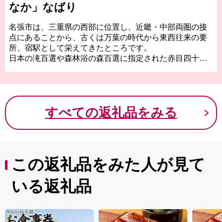
なか」なばり
名張市は、三重県の西部に位置し、近畿・中部両圏の接
点にあることから、古くは万葉の時代から東西往来の要
所、宿駅として栄えてきたところです。
日本の滝百選や森林浴の森百選に指定された赤目四十八
滝や香落渓など自然豊かな景勝地にも恵まれています。
名張市のふるさと納税の返礼品にはブランド牛として好
評の伊賀牛、お米の伊賀産コシヒカリや地酒、ワンちゃ
んネコちゃんのペット用品も充実しております。頑張る
すべての返礼品をみる
「ふるさと名張」への応援、よろしくお願いいたしま
す。
この返礼品をみた人が見て
いる返礼品