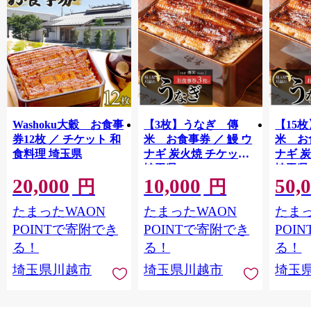
Washoku大穀 お食事
【3枚】うなぎ 傳
【15
券12枚 ／ チケット 和
米 お食事券 ／ 鰻 ウ
米 お
食料理 埼玉県
ナギ 炭火焼 チケット
ナギ 
埼玉県
埼玉県
20,000
10,000
50,
円
円
たまったWAON
たまったWAON
たまっ
POINTで寄附でき
POINTで寄附でき
POI
る！
る！
る！
埼玉県川越市
埼玉県川越市
埼玉