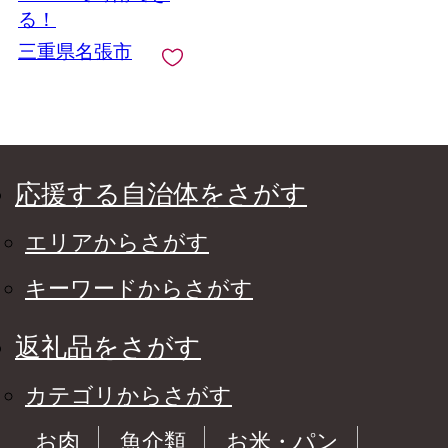
張 近畿 特別な食事 ペ
る！
ア 牛タン カルビ ロー
三重県名張市
ス ハラミ 霜降り
応援する自治体をさがす
エリアからさがす
キーワードからさがす
返礼品をさがす
カテゴリからさがす
お肉
魚介類
お米・パン