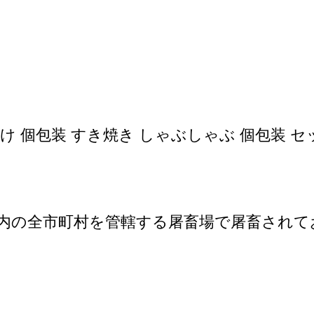
分け 個包装 すき焼き しゃぶしゃぶ 個包装 セ
内の全市町村を管轄する屠畜場で屠畜されて