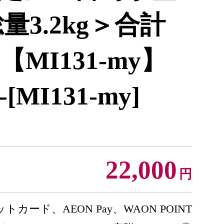
量3.2kg＞合計
8)【MI131-my】
MI131-my]
22,000
円
トカード、AEON Pay、WAON POINT