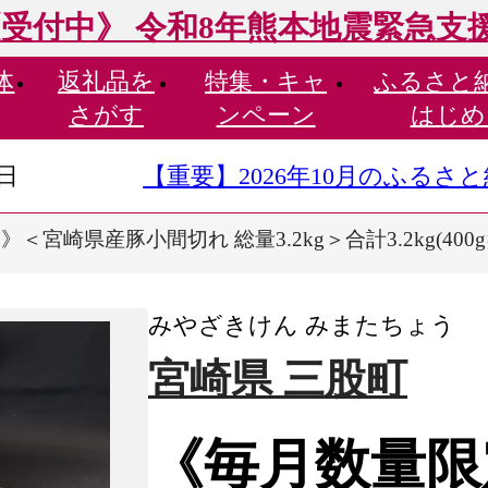
受付中》 令和8年熊本地震緊急支
体
返礼品を
特集・
キャ
ふるさと
さがす
ンペーン
はじめ
9日
【重要】2026年10月のふる
宮崎県産豚小間切れ 総量3.2kg＞合計3.2kg(400g×
みやざきけん みまたちょう
宮崎県 三股町
《毎月数量限