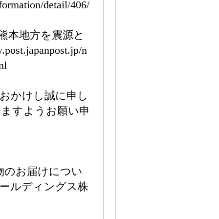
rmation/detail/406/
県熊本地方を震源と
.japanpost.jp/n
ml
をおかけし誠に申し
りますようお願い申
物のお届けについ
マトホールディングス株