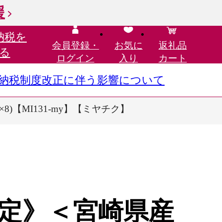
援
納税を
会員登録・
お気に
返礼品
る
ログイン
入り
カート
さと納税制度改正に伴う影響について
8)【MI131-my】【ミヤチク】
定》＜宮崎県産