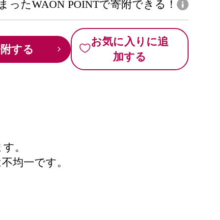
まったWAON POINTで寄附できる！
お気に入りに追
寄附する
加する
ます。
は不均一です。