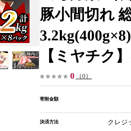
豚小間切れ 総
3.2kg(400g×
【ミヤチク】-[
0
（0）
寄附金額
クレジッ
決済方法