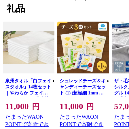
「小津の泊」「小津の浦なる岸の松原」「大津の浦」の
礼品
名で登場する名称の地です。
西北部は大阪湾に面し、はるかに六甲山、淡路島を望む
ことができます。
産業では明治18年頃から欧州の技術を導入した毛布の製
造が始まり、一大産地となりました。
今でも国産毛布生産量の約9割を占める「日本一の毛布の
まち」です。
また、立地条件を活かし、トレンドに素早く対応できる
ニット素材の生産地としても成長しました。
糸から製品まで、一貫してこだわりを持った付加価値の
高いものづくりを行っています。
泉州タオル「白フェイ
シュレッドチーズ＆キ
ザ・毛
泉大津市では、ライフステージに合わせたきめ細かいサ
スタオル」14枚セット
ャンディーチーズセッ
シルク
ポートを行っており、安心して出産・子育てできる環境
｜やわらか フェイス
ト (1) (超極細 1mm ナ
グル 14
が整っています。
タオル セット 吸水性
チュラルシュレッドチ
ク毛布 
11,000
11,000
57,
これからも幅広い年代の人が住みたい、住み続けたいと
普段使い 泉州タオル
ーズ＆キャンディチー
を使っ
円
円
思えるまちをめざして、さまざまな取り組みを行ってい
[3810]
ズ)｜チーズ セット 簡
ランケ
たまったWAON
たまったWAON
たまっ
きます。
単調理 コク 味わい サ
絹 天
ラダ トッピング 一口
たかい
POINTで寄附でき
POINTで寄附でき
POI