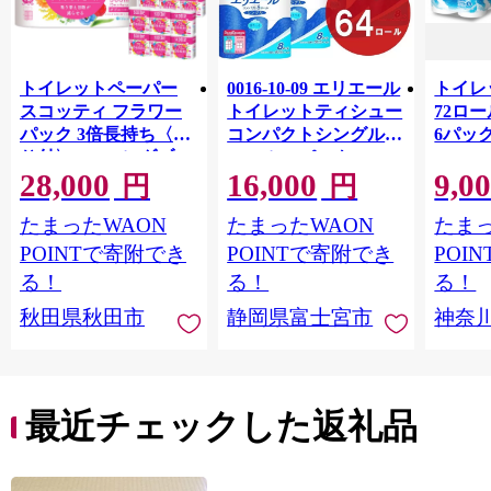
トイレットペーパー
0016-10-09 エリエール
トイレ
スコッティ フラワー
トイレットティシュー
72ロール
パック 3倍長持ち〈香
コンパクトシングル 8
6パック
り付〉4ロール(ダブ
ロール×8パック 64ロ
100m
28,000
16,000
9,0
ル)×12パック 日用品
ール 1.5倍巻 82.5m
FSC
円
円
最短翌日発送 [スコッ
トイレットペーパー
長巻タ
たまったWAON
たまったWAON
たまっ
ティ フラワーパック
シングル パルプ100％
100％
トイレットペーパー
香りつき 日用品 消耗
防災 
POINTで寄附でき
POINTで寄附でき
POI
日本製紙クレシア] 秋
品 備蓄
ペーパ
る！
る！
る！
田県秋田市
川県 
秋田県秋田市
静岡県富士宮市
神奈
トペー
活雑貨
れっと
ち 長
便利 
最近チェックした返礼品
コ ト
ー 人