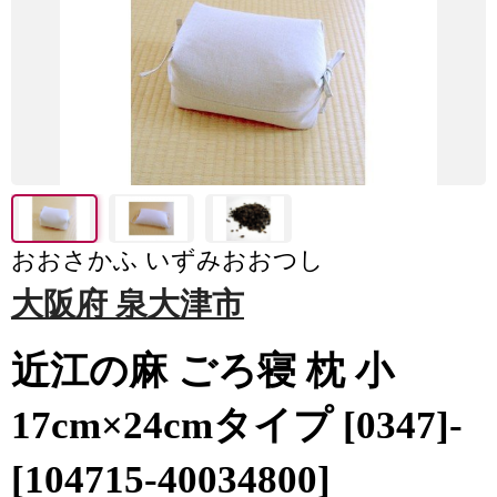
おおさかふ いずみおおつし
大阪府 泉大津市
近江の麻 ごろ寝 枕 小
17cm×24cmタイプ [0347]-
[104715-40034800]