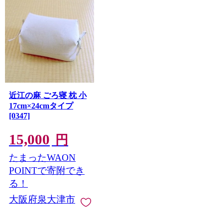
近江の麻 ごろ寝 枕 小
17cm×24cmタイプ
[0347]
15,000
円
たまったWAON
POINTで寄附でき
る！
大阪府泉大津市