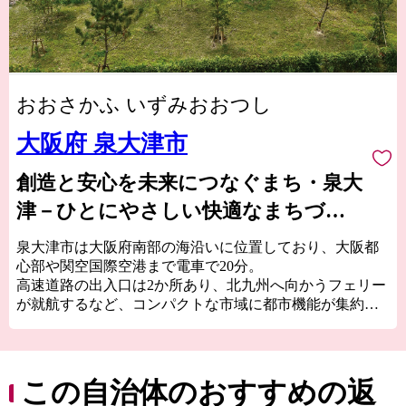
おおさかふ いずみおおつし
大阪府 泉大津市
創造と安心を未来につなぐまち・泉大
津－ひとにやさしい快適なまちづく
りをめざして－
泉大津市は大阪府南部の海沿いに位置しており、大阪都
心部や関空国際空港まで電車で20分。
高速道路の出入口は2か所あり、北九州へ向かうフェリー
が就航するなど、コンパクトな市域に都市機能が集約さ
れた、交通の利便性がとても良いところです。
泉大津市の歴史は古く、奈良時代には和泉国の役所の外
港として栄えていました。
この自治体のおすすめの返
交通の要として人の往来も多く、随筆や紀行の中でも、