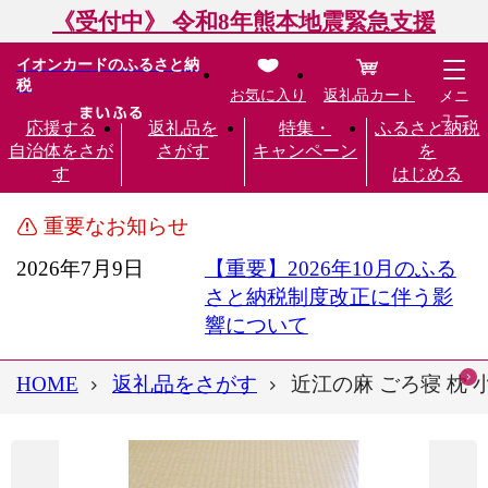
《受付中》 令和8年熊本地震緊急支援
イオンカードのふるさと納
税
お気に入り
返礼品カート
メニ
ュー
応援する
返礼品を
特集・
ふるさと納税
自治体をさが
さがす
キャンペーン
を
す
はじめる
重要なお知らせ
2026年7月9日
【重要】2026年10月のふる
さと納税制度改正に伴う影
響について
HOME
返礼品をさがす
近江の麻 ごろ寝 枕 小 1