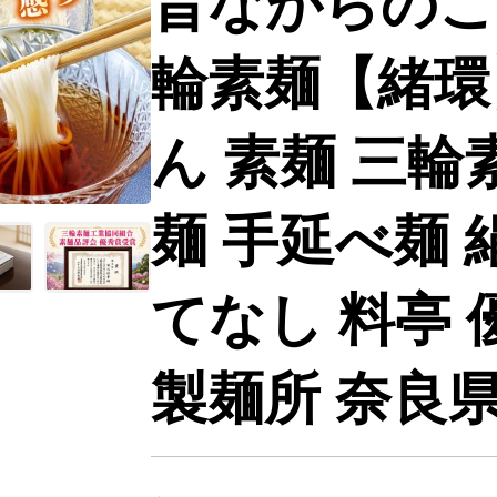
昔ながらのこ
輪素麺【緒環】
ん 素麺 三輪
麺 手延べ麺 
てなし 料亭 
製麺所 奈良