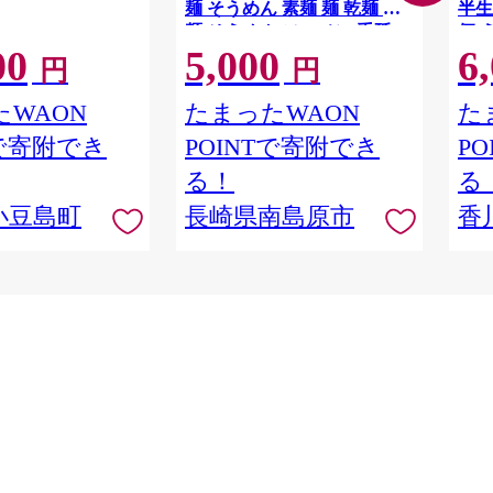
麺 そうめん 素麺 麺 乾麺 素
半生
麺 そうめん ソーメン 手延べ
便 
00
5,000
6
麺 島原そうめん 手延べそう
人気
円
円
めん 5000円 5000 / 南島原市 /
ルメ
ふるせ [SAQ015]
川 
WAON
たまったWAON
た
三木町
Tで寄附でき
POINTで寄附でき
P
る！
る
小豆島町
長崎県南島原市
香