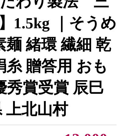
だわり製法 三
1.5kg ｜そうめ
素麺 緒環 繊細 乾
絹糸 贈答用 おも
優秀賞受賞 辰巳
県 上北山村