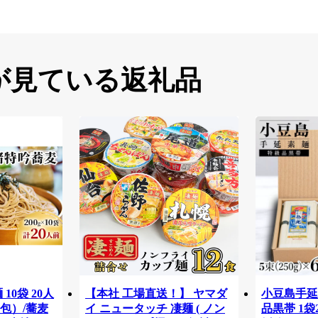
が見ている返礼品
10袋 20人
【本社 工場直送！】 ヤマダ
小豆島手延素
包）/蕎麦
イ ニュータッチ 凄麺 ( ノン
品黒帯 1袋25