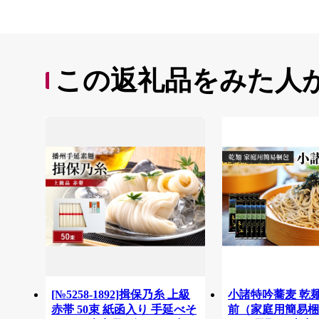
この返礼品をみた人
[№5258-1892]揖保乃糸 上級
小諸特吟蕎麦 乾麺 
赤帯 50束 紙函入り 手延べそ
前（家庭用簡易梱