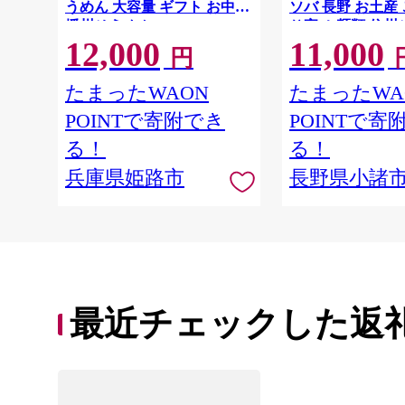
うめん 大容量 ギフト お中元
ソバ 長野 お土産
播州そうめん
り寄せ 麺類 信州
12,000
11,000
円
たまったWAON
たまったWA
POINTで寄附でき
POINTで寄
る！
る！
兵庫県姫路市
長野県小諸
最近チェックした返