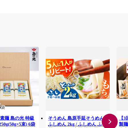
麺 島の光 特級
そうめん 島原手延そうめん
【3
0g(50g×5束) 6袋
ふしめん 2kg / ふしめん ふし
製麺