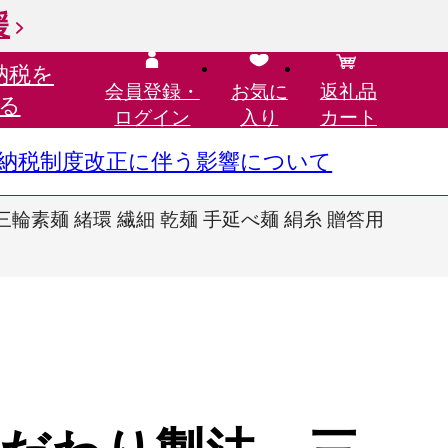
援
納税を
会員登録・
お気に
返礼品
る
ログイン
入り
カート
さと納税制度改正に伴う影響について
輪素麺 緒環 繊細 乾麺 手延べ麺 絹糸 贈答用