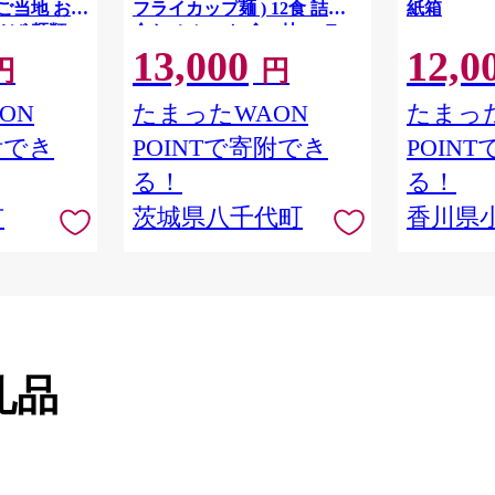
 ご当地 お取
フライカップ麺 ) 12食 詰め
紙箱
そば 麺類
合わせ セット 食べ比べ ラー
13,000
12,0
メン カップ麺 カップラーメ
円
円
ン インスタント 即席麺 非常
食 保存食 常温 保存 防災 備
ON
たまったWAON
たまった
蓄 [AH014ya]
附でき
POINTで寄附でき
POIN
る！
る！
市
茨城県八千代町
香川県
礼品