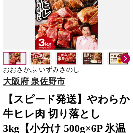
おおさかふ いずみさのし
大阪府 泉佐野市
【スピード発送】やわらか
牛ヒレ肉 切り落とし
3kg【小分け 500g×6P 氷温