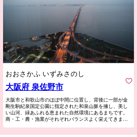
おおさかふ いずみさのし
大阪府 泉佐野市
大阪市と和歌山市のほぼ中間に位置し、背後に一部が金
剛生駒紀泉国定公園に指定された和泉山脈を擁し、美し
い山河、緑あふれる恵まれた自然環境にあるまちです。
商・工・農・漁業がそれぞれバランスよく栄えてきまし
たが、関西国際空港の開港などに伴う人口の増加ととも
に、商業・サービス業が盛んになっています。