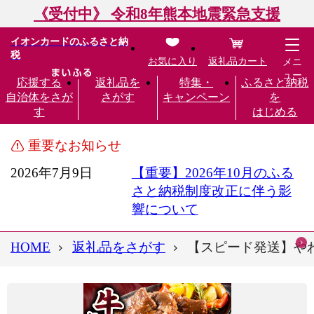
《受付中》 令和8年熊本地震緊急支援
イオンカードのふるさと納
税
お気に入り
返礼品カート
メニ
ュー
応援する
返礼品を
特集・
ふるさと納税
自治体をさが
さがす
キャンペーン
を
す
はじめる
重要なお知らせ
2026年7月9日
【重要】2026年10月のふる
さと納税制度改正に伴う影
響について
HOME
返礼品をさがす
【スピード発送】やわら