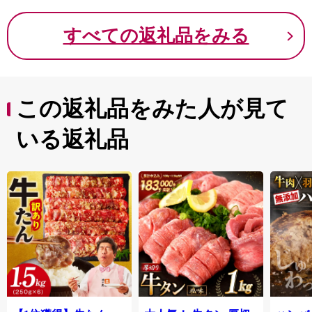
関空によるインパクトを最大限に活用し、世界と日本を
結ぶ玄関都市として、21世紀にふさわしい国際都市をめ
すべての返礼品をみる
ざしてまちづくりに取り組んでいます。
この返礼品をみた人が見て
いる返礼品