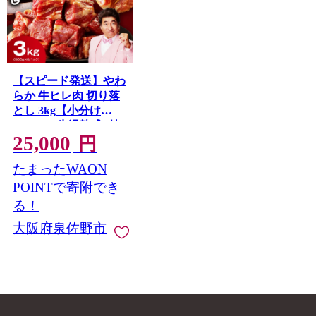
【スピード発送】やわ
らか 牛ヒレ肉 切り落
とし 3kg【小分け
500g×6P 氷温熟成×特
25,000
製ダレ サイズ不揃い
円
ステーキ ひと口サイ
たまったWAON
ズ カット済み】
mrz0278
POINTで寄附でき
る！
大阪府泉佐野市