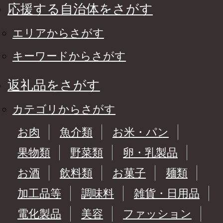
応援する自治体をさがす
エリアからさがす
キーワードからさがす
返礼品をさがす
カテゴリからさがす
お肉
魚介類
お米・パン
果物類
野菜類
卵・乳製品
お酒
飲料類
お菓子
麺類
加工品等
調味料
雑貨・日用品
電化製品
美容
ファッション