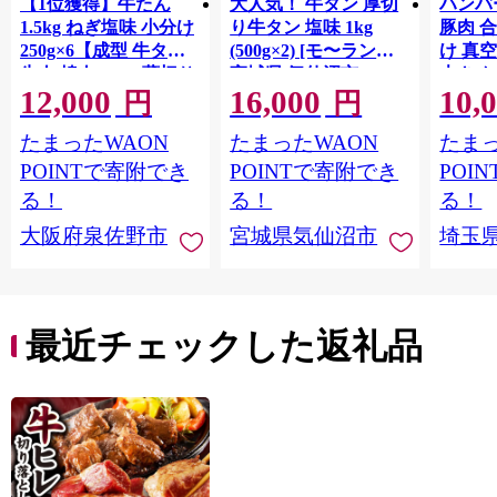
【1位獲得】牛たん
大人気！ 牛タン 厚切
ハンバー
1.5kg ねぎ塩味 小分け
り牛タン 塩味 1kg
豚肉 
250g×6【成型 牛タン
(500g×2) [モ〜ランド
け 真
牛肉 焼肉 BBQ 薄切り
宮城県 気仙沼市
大きめ
12,000
16,000
10,
ぎゅうたん スライス
20564660] 肉 牛肉 精肉
保存料
円
円
訳あり サイズ不揃
牛たん 牛タン塩 牛た
淡路島
たまったWAON
たまったWAON
たまっ
い】 G4721
ん塩 冷凍 焼肉 BBQ ア
ポーク 
ウトドア バーベキュ
き肉 
POINTで寄附でき
POINTで寄附でき
POI
ー 厚切り タン
ず 惣
る！
る！
る！
まみ 
大阪府泉佐野市
宮城県気仙沼市
埼玉
んのお
お中元
贈答
最近チェックした返礼品