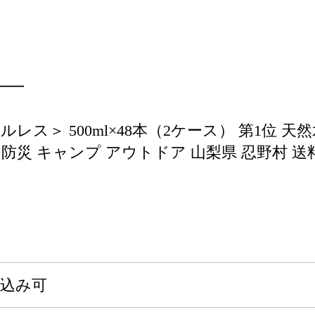
━━
ス＞ 500ml×48本（2ケース） 第1位 天
防災 キャンプ アウトドア 山梨県 忍野村 送
申込み可