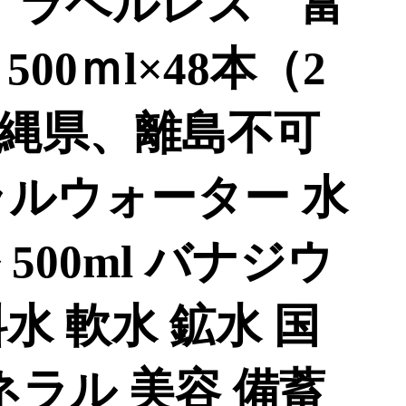
】ラベルレス 富
00ｍl×48本（2
縄県、離島不可
ラルウォーター 水
500ml バナジウ
水 軟水 鉱水 国
ネラル 美容 備蓄