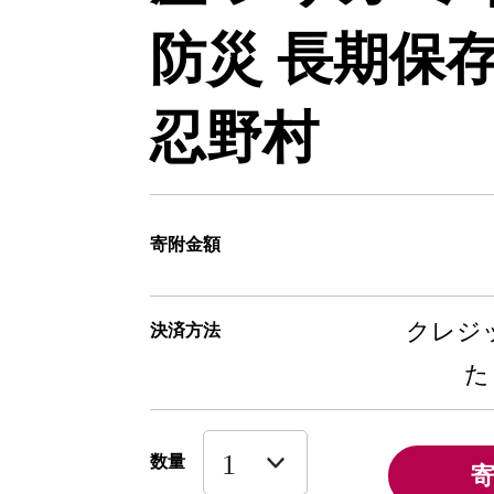
防災 長期保存
忍野村
寄附金額
クレジッ
決済方法
た
数量