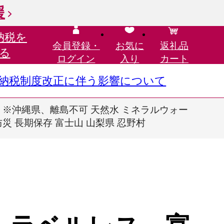
援
納税を
会員登録・
お気に
返礼品
る
ログイン
入り
カート
さと納税制度改正に伴う影響について
ス）※沖縄県、離島不可 天然水 ミネラルウォー
 防災 長期保存 富士山 山梨県 忍野村