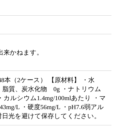
出来かねます。
48本（2ケース） 【原材料】 ・水
質、脂質、炭水化物 0g ・ナトリウム
 ・カルシウム1.4mg/100mlあたり ・マ
mg/L ・硬度56mg/L ・pH7.6弱アル
直射日光を避けて保存してください。