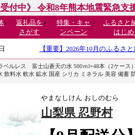
受付中》 令和8年熊本地震緊急支
体
返礼品を
特集・
キャ
ふるさと
さがす
ンペーン
はじめ
9日
【重要】2026年10月のふる
ラベルレス 富士山蒼天の水 500ｍl×48本（2ケー
水 飲料水 軟水 鉱水 国産 シリカ ミネラル 美容 備蓄
やまなしけん おしのむら
山梨県 忍野村