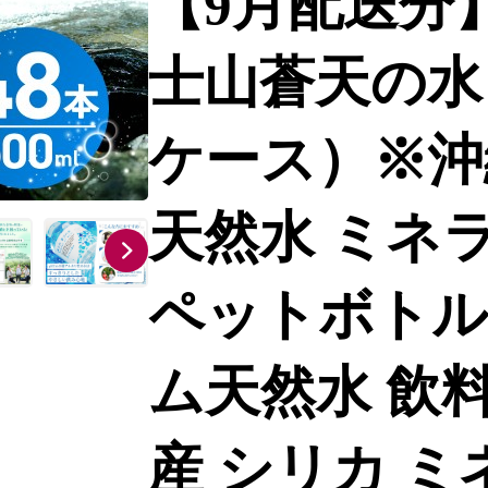
【9月配送分
士山蒼天の水 5
ケース）※沖
天然水 ミネ
ペットボトル 
ム天然水 飲料
産 シリカ ミ