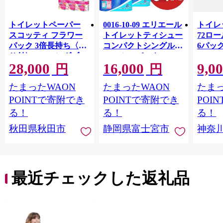
トイレットペーパー
0016-10-09 エリエール
トイレ
スコッティ フラワー
トイレットティシュー
72ロール
パック 3倍長持ち〈香
コンパクトシングル 8
6パック
り付〉4ロール(ダブ
ロール×8パック 64ロ
100m
28,000
16,000
9,0
ル)×12パック 日用品
ール 1.5倍巻 82.5m
FSC
円
円
最短翌日発送 [スコッ
トイレットペーパー
長巻タ
たまったWAON
たまったWAON
たまっ
ティ フラワーパック
シングル パルプ100％
100％
トイレットペーパー
香りつき 日用品 消耗
防災 
POINTで寄附でき
POINTで寄附でき
POI
日本製紙クレシア] 秋
品 備蓄
ペーパ
る！
る！
る！
田県秋田市
川県 
秋田県秋田市
静岡県富士宮市
神奈
トペー
活雑貨
れっと
ち 長
便利 
最近チェックした返礼品
コ ト
ー 人