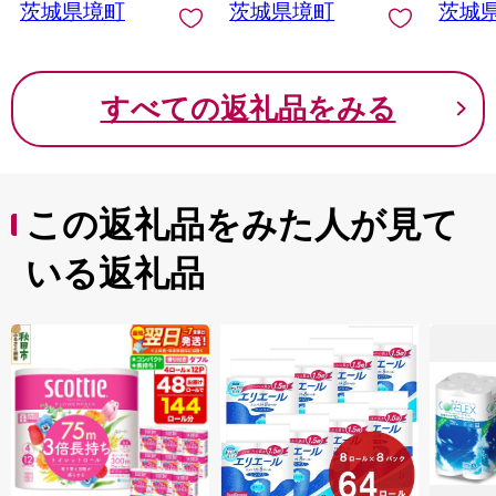
茨城県境町
茨城県境町
茨城
すべての返礼品をみる
この返礼品をみた人が見て
いる返礼品