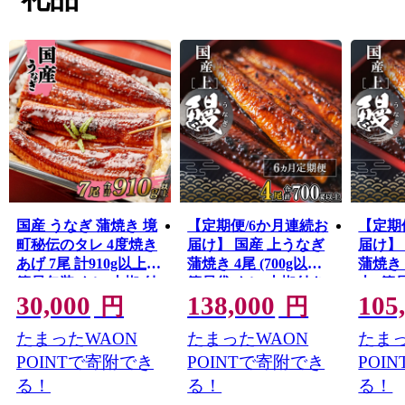
かした新たな取り組みを数多く行っています。
国産 うなぎ 蒲焼き 境
【定期便/6か月連続お
【定期
町秘伝のタレ 4度焼き
届け】 国産 上うなぎ
届け】
あげ 7尾 計910g以上
蒲焼き 4尾 (700g以上)
蒲焼き 6
簡易包装 タレ 山椒 付
簡易袋 タレ 山椒付き
上) 簡
30,000
138,000
105
き
き
円
円
たまったWAON
たまったWAON
たまっ
POINTで寄附でき
POINTで寄附でき
POI
る！
る！
る！