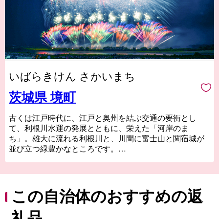
いばらきけん さかいまち
茨城県 境町
古くは江戸時代に、江戸と奥州を結ぶ交通の要衝とし
て、利根川水運の発展とともに、栄えた「河岸のま
ち」。雄大に流れる利根川と、川間に富士山と関宿城が
並び立つ緑豊かなところです。
平成27年には首都圏中央連絡自動車道（圏央道）境古河
ICが開通するとともに、自然豊かな住み良い町として、
次世代を担う子どもたちに未来ある町として、近年では
「利根川大花火大会」をはじめ、世界大会基準のアーバ
この自治体のおすすめの返
ンスポーツパーク、人工サーフィン場「city wave」など
次世代スポーツにも力を入れており、町の地域資源を生
礼品