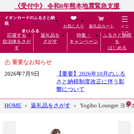
《受付中》 令和8年熊本地震緊急支援
イオンカードのふるさと納
税
お気に入り
返礼品カート
メニ
ュー
応援する
返礼品を
特集・
ふるさと納税
自治体をさが
さがす
キャンペーン
を
す
はじめる
重要なお知らせ
2026年7月9日
【重要】2026年10月のふる
さと納税制度改正に伴う影
響について
HOME
返礼品をさがす
Yogibo Lounge