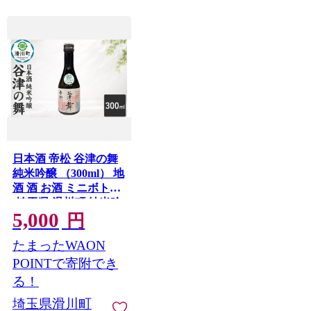
日本酒 帝松 谷津の舞
純米吟醸 （300ml） 地
酒 酒 お酒 ミニボトル
[埼玉県 滑川町 純米吟
5,000
醸酒 純米吟醸 吟醸 日
円
本酒 濃厚 おいしい お
たまったWAON
酒 さけ 酒 美味 300ml]
POINTで寄附でき
る！
埼玉県滑川町