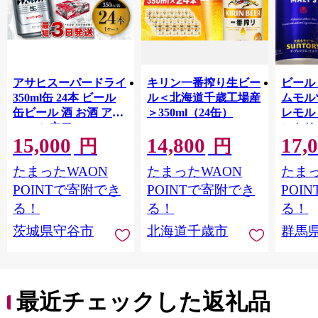
アサヒスーパードライ
キリン一番搾り生ビー
ビール
350ml缶 24本 ビール
ル＜北海道千歳工場産
ムモル
缶ビール 酒 お酒 アル
＞350ml（24缶）
レモル 3
コール 辛口
ントリ
15,000
14,800
17,
ール工
円
円
縄・離
たまったWAON
たまったWAON
たまっ
け不可
POINTで寄附でき
POINTで寄附でき
POI
る！
る！
る！
茨城県守谷市
北海道千歳市
群馬
最近チェックした返礼品