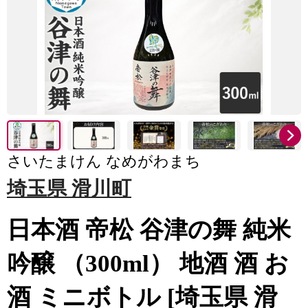
さいたまけん なめがわまち
埼玉県 滑川町
日本酒 帝松 谷津の舞 純米
吟醸 （300ml） 地酒 酒 お
酒 ミニボトル [埼玉県 滑