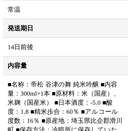
常温
発送期日
14日前後
内容量
■名称：帝松 谷津の舞 純米吟醸 ■内容
量：300ml×1本 ■原材料：米（国産）、
米麹（国産米） ■日本酒度：-5.0 ■酸
度：1.8 ■精米歩合：60％ ■アルコール
度数：16％ ■原産地：埼玉県比企郡滑川
町 ■保存方法：冷暗所に保存していた