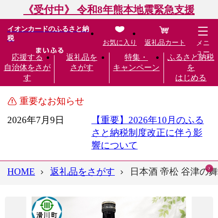
《受付中》 令和8年熊本地震緊急支援
イオンカードのふるさと納
税
お気に入り
返礼品カート
メニ
ュー
応援する
返礼品を
特集・
ふるさと納税
自治体をさが
さがす
キャンペーン
を
す
はじめる
重要なお知らせ
2026年7月9日
【重要】2026年10月のふる
さと納税制度改正に伴う影
響について
HOME
返礼品をさがす
日本酒 帝松 谷津の舞 