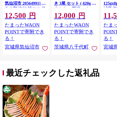
気仙沼市 20564991] 鮭
き 3尾 セット ( 420g )
125gx
魚介類 海鮮 訳アリ 規
大きさ の不揃い タ
城県 
12,500
12,000
11,
格外 不揃い さけ サケ
レ・山椒付き ウナギ
20564
円
円
鮭切身 シャケ 切り身
鰻 ふぞろい 不揃い う
お刺し
たまったWAON
たまったWAON
たまっ
冷凍 家庭用 おかず 弁
な重 ひつまぶし 人気
生 生
当 支援 サーモン 銀鮭
茨城 八千代町 ふるさ
鮭 銀鮭
POINTで寄附でき
POINTで寄附でき
POI
切り身 魚 わけあり
と納税 冷凍 [SF951ya]
介
る！
る！
る！
宮城県気仙沼市
茨城県八千代町
宮城
最近チェックした返礼品