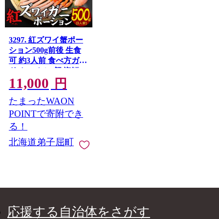
3297. 紅ズワイ蟹ポー
ション500g前後 生食
可 約3人前 食べ方ガイ
ド カニ かに 蟹 海鮮
11,000
鍋 しゃぶしゃぶ 紅 ズ
円
ワイガニ ずわいがに
たまったWAON
ズワイ ずわい 期間限
定 数量限定 送料無料
POINTで寄附でき
北海道 弟子屈町
る！
北海道弟子屈町
応援する自治体をさがす