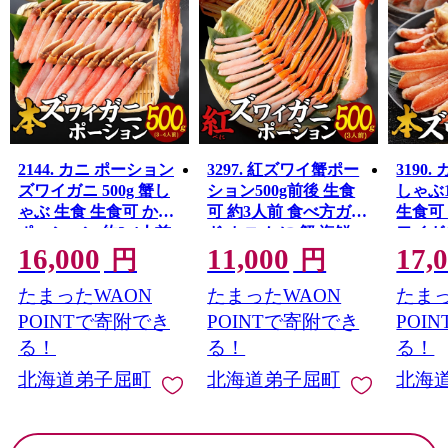
加工品が生産されております。
2144. カニ ポーション
3297. 紅ズワイ蟹ポー
3190
ズワイガニ 500g 蟹し
ション500g前後 生食
しゃぶ
ゃぶ 生食 生食可 かに
可 約3人前 食べ方ガイ
生食可 
ポーション 約3-4人前
ド カニ かに 蟹 海鮮
ワイガ
16,000
11,000
17,
カニ 蟹 ずわいがに ズ
鍋 しゃぶしゃぶ 紅 ズ
かにし
円
円
ワイ蟹 ずわい蟹 かに
ワイガニ ずわいがに
ずわい
たまったWAON
たまったWAON
たまっ
しゃぶしゃぶ カニ鍋
ズワイ ずわい 期間限
に カ
かに鍋 むき身 剥き身
定 数量限定 送料無料
定 数
POINTで寄附でき
POINTで寄附でき
POI
カット済 ギフト 期間
北海道 弟子屈町
北海道
る！
る！
る！
限定 数量限定 送料無
北海道弟子屈町
北海道弟子屈町
北海
料 北海道 弟子屈町