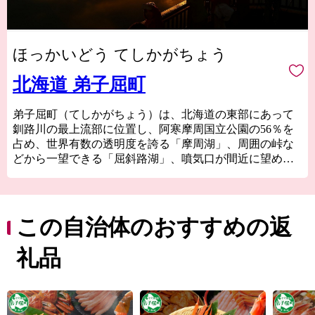
ほっかいどう てしかがちょう
北海道 弟子屈町
弟子屈町（てしかがちょう）は、北海道の東部にあって
釧路川の最上流部に位置し、阿寒摩周国立公園の56％を
占め、世界有数の透明度を誇る「摩周湖」、周囲の峠な
どから一望できる「屈斜路湖」、噴気口が間近に望める
「硫黄山」などを有する自然豊かな農業と観光の町で
す。
弟子屈町内の各地に点在する温泉も非常に豊富で、川湯
温泉は『源泉100％かけ流し宣言』をしており、良質な温
この自治体のおすすめの返
泉が楽しめます。「カヌー」や「酪農体験」をはじめと
する「体験型観光」も盛んにおこなわれております。
礼品
また、古くから農業の町でもあり、「乳牛」や「肉牛」
の生産、「小麦」「じゃがいも」「摩周そば」や「摩周
メロン」をはじめとする農産物のほか、近年では、温泉
熱を利用した「マンゴー」の生産など、幅広く農産品・