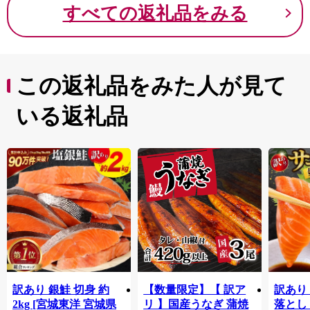
すべての返礼品をみる
この返礼品をみた人が見て
いる返礼品
訳あり 銀鮭 切身 約
【数量限定】【 訳ア
訳あり
2kg [宮城東洋 宮城県
リ 】国産うなぎ 蒲焼
落とし 