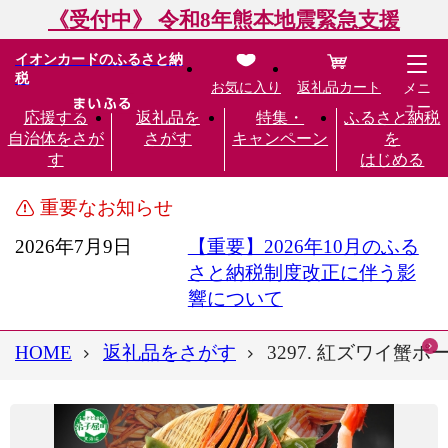
《受付中》 令和8年熊本地震緊急支援
イオンカードのふるさと納
税
お気に入り
返礼品カート
メニ
ュー
応援する
返礼品を
特集・
ふるさと納税
自治体をさが
さがす
キャンペーン
を
す
はじめる
重要なお知らせ
2026年7月9日
【重要】2026年10月のふる
さと納税制度改正に伴う影
響について
HOME
返礼品をさがす
3297. 紅ズワイ蟹