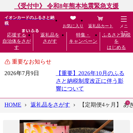
《受付中》 令和8年熊本地震緊急支援
イオンカードのふるさと納
税
お気に入り
返礼品カート
メニ
ュー
応援する
返礼品を
特集・
ふるさと納税
自治体をさが
さがす
キャンペーン
を
す
はじめる
重要なお知らせ
2026年7月9日
【重要】2026年10月のふる
さと納税制度改正に伴う影
響について
HOME
返礼品をさがす
【定期便4ヶ月】 あき