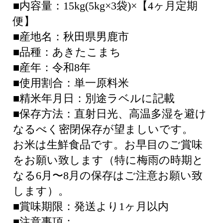
■内容量：15kg(5kg×3袋)×【4ヶ月定期
便】
■産地名：秋田県男鹿市
■品種：あきたこまち
■産年：令和8年
■使用割合：単一原料米
■精米年月日：別途ラベルに記載
■保存方法：直射日光、高温多湿を避け
なるべく密閉保存が望ましいです。
お米は生鮮食品です。お早目のご賞味
をお願い致します（特に梅雨の時期と
なる6月〜8月の保存はご注意お願い致
します）。
■賞味期限：発送より1ヶ月以内
■注意事項：