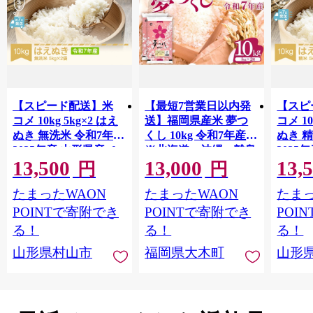
【スピード配送】米
【最短7営業日以内発
【スピ
コメ 10kg 5kg×2 はえ
送】福岡県産米 夢つ
コメ 10
ぬき 無洗米 令和7年産
くし 10kg 令和7年産
ぬき 
2025年産 山形県産 tf-
※北海道・沖縄・離島
2025年
13,500
13,000
13,
hamxa10
hasxa1
は配送不可 |【精米 単
円
円
一米 単一原料米 7年産
たまったWAON
たまったWAON
たまっ
国産 お米 ブランド米
5kg × 2 ゆめつくし】
POINTで寄附でき
POINTで寄附でき
POI
CY009_01
る！
る！
る！
山形県村山市
福岡県大木町
山形