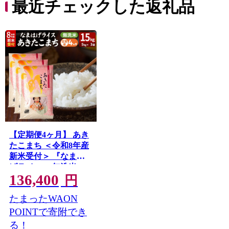
最近チェックした返礼品
【定期便4ヶ月】 あき
たこまち ＜令和8年産
新米受付＞ 『なまは
げライス』 無洗米
136,400
15kg（5kg×3袋） 吉運
円
商店 [新米 先行受付 米
たまったWAON
こめ コメ 無洗米 あき
たこまち 秋田県 男鹿
POINTで寄附でき
市] 秋田県男鹿市
る！