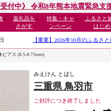
受付中》 令和8年熊本地震緊急支
体
返礼品を
特集・
キャ
ふるさと
さがす
ンペーン
はじめ
9日
【重要】2026年10月のふる
アス (8.5-8.75mm)
みえけん とばし
三重県 鳥羽市
ご好評につき終了しました