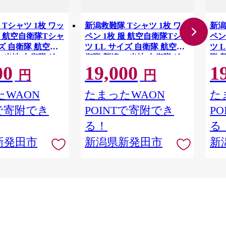
Tシャツ 1枚 ワッ
新潟救難隊 Tシャツ 1枚 ワッ
新潟
服 航空自衛隊Tシャ
ペン 1枚 服 航空自衛隊Tシャ
ペン
イズ 自衛隊 航空自
ツ LL サイズ 自衛隊 航空自
ツ 
 ご当地 自衛隊グッ
衛隊 新潟 ご当地 自衛隊グッ
隊 
00
19,000
1
プリント レディー
ズ バックプリント レディー
バッ
円
円
 男女兼用 ワンポイ
ス メンズ 男女兼用 ワンポイ
メン
ビー 新潟分屯基地
ント ネイビー 新潟分屯基地
ト 
WAON
たまったWAON
た
県 新潟 新発田 新
救難隊 新潟県 新潟 新発田 新
難隊
Tで寄附でき
POINTで寄附でき
P
衛隊新発田駐屯地
発田市 自衛隊新発田駐屯地
田市
料館 白壁兵
白壁兵舎広報史料館 白壁兵
壁兵舎
る！
る
館売店
舎広報史料館売店
広報
新発田市
新潟県新発田市
新
07_5
shirakabe007_4
shir