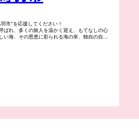
鳥羽市”を応援してください！
呼ばれ、多くの旅人を温かく迎え、もてなしの心
しい海、その恩恵に彩られる海の幸、独自の自然
、今なお受け継がれる海女漁の文化。この地が培
れないほどあります。
養殖に成功した地としても知られています。真珠
重なって輝き、層が厚みを増すほどに強い光を放
に先人から受け継いだ海の恵みを守り、海と人が
人も暮らす人も、みんなの笑顔が輝き満ちるまち