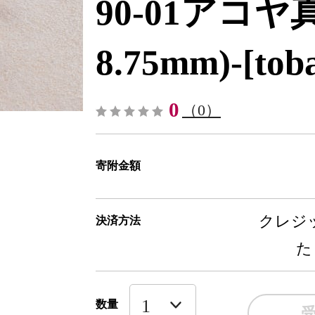
90-01アコヤ真
8.75mm)-[tob
0
（0）
寄附金額
クレジッ
決済方法
た
数量