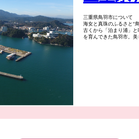
三重県鳥羽市について
海女と真珠のふるさと“
古くから「泊まり浦」と
を育んできた鳥羽市。美
や文化を残す4つの離島
ってきた魅力は、数え切
また、世界で初めて真珠
は、いくつもの層が折り
ちます。この真珠のよう
輝き続けること。訪れた
を目指します。