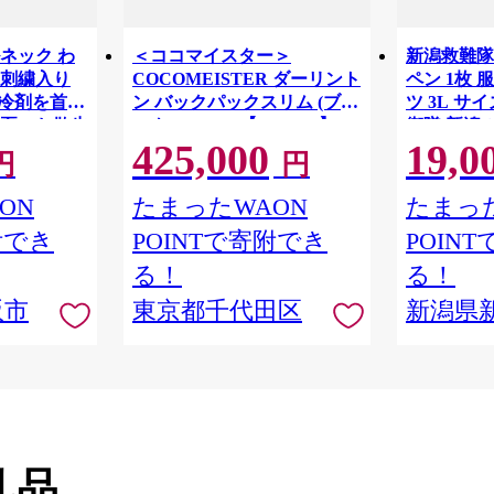
ネック わ
＜ココマイスター＞
新潟救難隊 
刺繍入り
COCOMEISTER ダーリント
ペン 1枚 
保冷剤を首元
ン バックパックスリム (ブラ
ツ 3L サ
夏のお散歩
ックLIMO.D)【1765245】
衛隊 新潟
425,000
19,0
ズ バック
円
円
ス メンズ
ント ネイ
ON
たまったWAON
たまった
救難隊 新潟
附でき
POINTで寄附でき
POIN
発田市 自
白壁兵舎広報史
る！
る！
舎広報史料
阪市
東京都千代田区
新潟県
shirakabe0
礼品