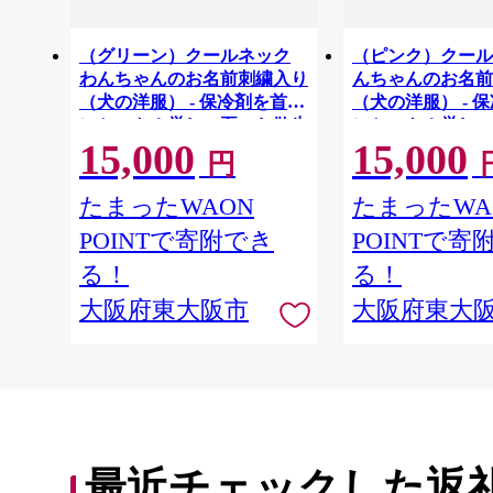
（グリーン）クールネック
（ピンク）クール
わんちゃんのお名前刺繍入り
んちゃんのお名前
（犬の洋服） - 保冷剤を首元
（犬の洋服） - 
にセット！厳しい夏のお散歩
にセット！厳しい
15,000
15,000
におすすめ
におすすめ
円
たまったWAON
たまったWA
POINTで寄附でき
POINTで寄
る！
る！
大阪府東大阪市
大阪府東大
最近チェックした返