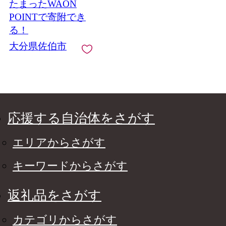
たまったWAON
ル インテリア 大分県
佐伯市 【JF001】【ま
POINTで寄附でき
んがスタジオもとちゃ
る！
ん.ネット】
大分県佐伯市
応援する自治体をさがす
エリアからさがす
キーワードからさがす
返礼品をさがす
カテゴリからさがす