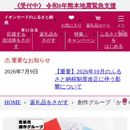
《受付中》 令和8年熊本地震緊急支援
イオンカードのふるさと納
税
お気に入り
返礼品カート
メニ
ュー
応援する
返礼品を
特集・
ふるさと納税
自治体をさが
さがす
キャンペーン
を
す
はじめる
重要なお知らせ
2026年7月9日
【重要】2026年10月のふる
さと納税制度改正に伴う影
響について
HOME
返礼品をさがす
創作グループ「かるくび