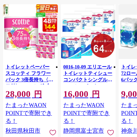
トイレットペーパー
0016-10-09 エリエール
トイレ
スコッティ フラワー
トイレットティシュー
72ロール
パック 3倍長持ち〈香
コンパクトシングル 8
6パック
り付〉4ロール(ダブ
ロール×8パック 64ロ
100m
28,000
16,000
9,0
ル)×12パック 日用品
ール 1.5倍巻 82.5m
FSC
円
円
最短翌日発送 [スコッ
トイレットペーパー
長巻タ
たまったWAON
たまったWAON
たまっ
ティ フラワーパック
シングル パルプ100％
100％
トイレットペーパー
香りつき 日用品 消耗
防災 
POINTで寄附でき
POINTで寄附でき
POI
日本製紙クレシア] 秋
品 備蓄
ペーパ
る！
る！
る！
田県秋田市
川県 
秋田県秋田市
静岡県富士宮市
神奈
トペー