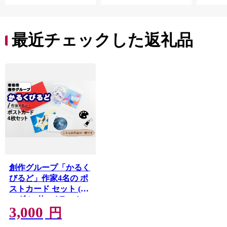
活雑貨
れっと
ち 長
便利 
最近チェックした返礼品
コ ト
ー 人
創作グループ「かるく
びるど」作家4名の ポ
ストカード セット (ラ
ンダム4枚) イラスト
3,000
アート カード はがき
円
絵 雑貨 絵画 オリジナ