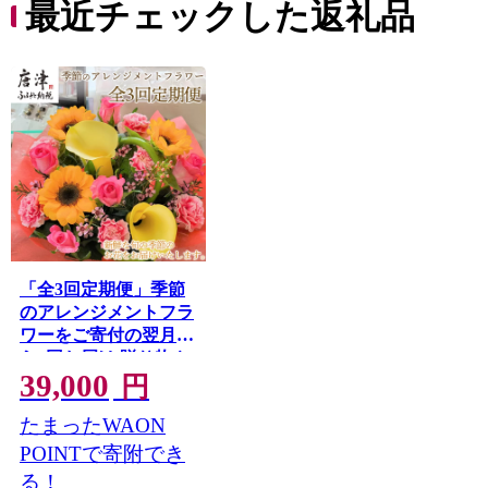
最近チェックした返礼品
コ ト
ー 人
「全3回定期便」季節
のアレンジメントフラ
ワーをご寄付の翌月か
ら3回お届け 贈り物や
39,000
ご自宅に 生花 誕生日
円
プレゼント ギフト お
たまったWAON
まかせ 唐津市
POINTで寄附でき
る！