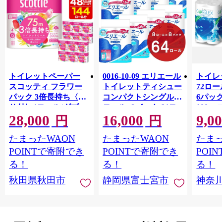
トイレットペーパー
0016-10-09 エリエール
トイレ
スコッティ フラワー
トイレットティシュー
72ロール
パック 3倍長持ち〈香
コンパクトシングル 8
6パック
り付〉4ロール(ダブ
ロール×8パック 64ロ
100m
28,000
16,000
9,0
ル)×12パック 日用品
ール 1.5倍巻 82.5m
FSC
円
円
最短翌日発送 [スコッ
トイレットペーパー
長巻タ
たまったWAON
たまったWAON
たまっ
ティ フラワーパック
シングル パルプ100％
100％
トイレットペーパー
香りつき 日用品 消耗
防災 
POINTで寄附でき
POINTで寄附でき
POI
日本製紙クレシア] 秋
品 備蓄
ペーパ
る！
る！
る！
田県秋田市
川県 
秋田県秋田市
静岡県富士宮市
神奈
トペー
活雑貨
れっと
ち 長
便利 