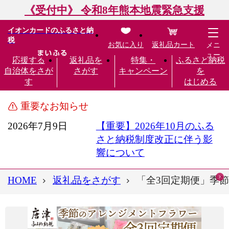
《受付中》 令和8年熊本地震緊急支援
イオンカードのふるさと納
税
お気に入り
返礼品カート
メニ
ュー
応援する
返礼品を
特集・
ふるさと納税
自治体をさが
さがす
キャンペーン
を
す
はじめる
重要なお知らせ
2026年7月9日
【重要】2026年10月のふる
さと納税制度改正に伴う影
響について
HOME
返礼品をさがす
「全3回定期便」季節