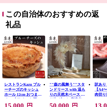
念物“七ツ釜”、豊臣秀吉の朝鮮出兵の前線基地“名護屋城
跡”、唐津神社の秋季例大祭“唐津くんち”、伝統的工芸
品“唐津焼”、日本三大朝市”呼子の朝市”など、自然・歴
この自治体のおすすめの返
史・文化に溢れています。
礼品
レストランKazu ブル
""森の風舞う""スタ
訳あり
ーチーズのキッシュ
ンドリース with 温も
【A4
ホール 12cm おつまみ
りの天然木ベース 贈
肉切り落
チーズ ワイン お酒
り物 ギフト 唐津市
BBQ 
15,000
50,000
13,
き肉 
円
円