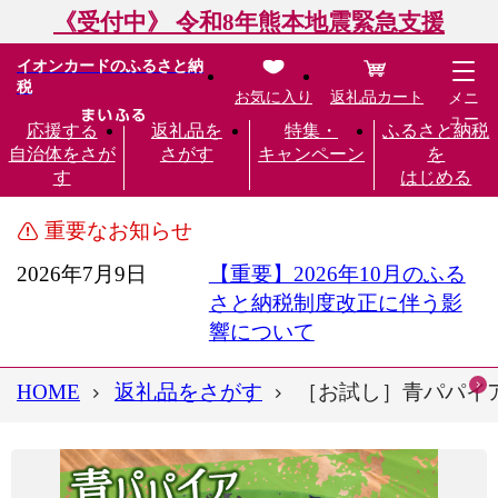
《受付中》 令和8年熊本地震緊急支援
イオンカードのふるさと納
税
お気に入り
返礼品カート
メニ
ュー
応援する
返礼品を
特集・
ふるさと納税
自治体をさが
さがす
キャンペーン
を
す
はじめる
重要なお知らせ
2026年7月9日
【重要】2026年10月のふる
さと納税制度改正に伴う影
響について
HOME
返礼品をさがす
［お試し］青パパイ