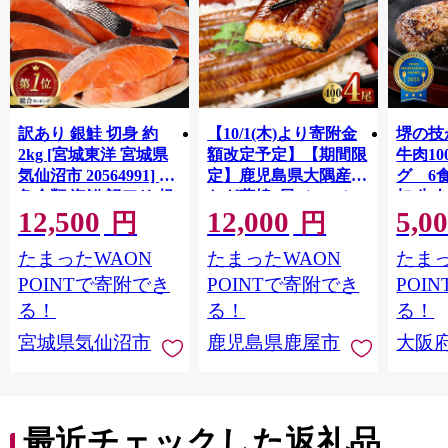
訳あり 銀鮭 切身 約
【10/1(木)より寄附金
堺の技
2kg [宮城東洋 宮城県
額改定予定】【期間限
牛肉1
気仙沼市 20564991] 鮭
定】鹿児島県大隅産う
グ 6
魚介類 海鮮 訳アリ 規
なぎ蒲焼4尾（400g）
加 牛
12,500
12,000
5,0
格外 不揃い さけ サケ
ット 6
円
円
鮭切身 シャケ 切り身
メ 温
たまったWAON
たまったWAON
たまっ
冷凍 家庭用 おかず 弁
菜 簡
当 支援 サーモン 銀鮭
すめ 
POINTで寄附でき
POINTで寄附でき
POI
切り身 魚 わけあり
取り寄
る！
る！
る！
料 ふ
宮城県気仙沼市
鹿児島県鹿屋市
大阪
堺市】
最近チェックした返礼品