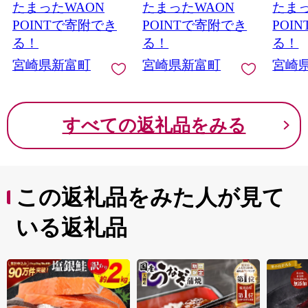
たまったWAON
たまったWAON
たまっ
【C461】
POINTで寄附でき
POINTで寄附でき
POI
る！
る！
る！
宮崎県新富町
宮崎県新富町
宮崎
すべての返礼品をみる
この返礼品をみた人が見て
いる返礼品