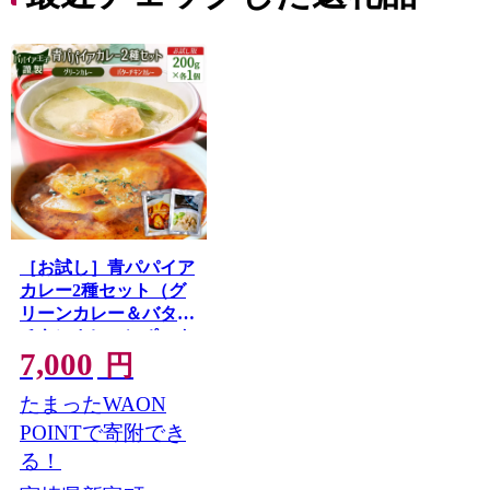
［お試し］青パパイア
カレー2種セット（グ
リーンカレー＆バター
チキンカレー）ポスト
7,000
投函【P7】
円
たまったWAON
POINTで寄附でき
る！