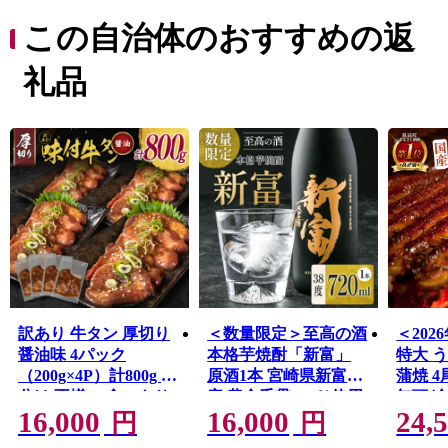
チに関しては全国随一の産地。「1粒1000円の新富ライ
チ」のブランドは、各種メディアに取り上げられたほ
この自治体のおすすめの返
か、銀座の一流菓子店に愛用されるなど、全国的に高い
知名度を得ています。
礼品
太平洋に面した美しい海岸線「富田浜」は、県天然記念
物・アカウミガメの貴重な産卵地。日本遺産に選定され
た古墳群や、400年の時を越えて受け継がれている神楽が
地域に息づいており、歴史の色濃いふるさとでもありま
す。
また、新富町は全国と比較しても若い農家が多く、新し
い農業への取り組みが活発な自治体です。「100年先も続
く農業」を確立するため、昔ながらの農業からアグリテ
ック（農業×IT）まで、さまざまなスタイルの農業が行わ
れています。
古き良きものを受け継ぎながらも、新しい時代へ向けて
訳あり 牛タン 厚切り
＜数量限定＞至高の酒
＜202
富んでいく町です。
醤油味 4パック
本格芋焼酎「新富」
特大 
（200g×4P）計800g 小
原酒1本 宮崎県新富町
蒲焼 4
分け 不揃い 食べきり
産 黄金千貫100％使用
無頭 
16,000
16,000
24,
パック 冷凍［2026年2
【C333】
包装 
円
円
月出荷開始］
【C388