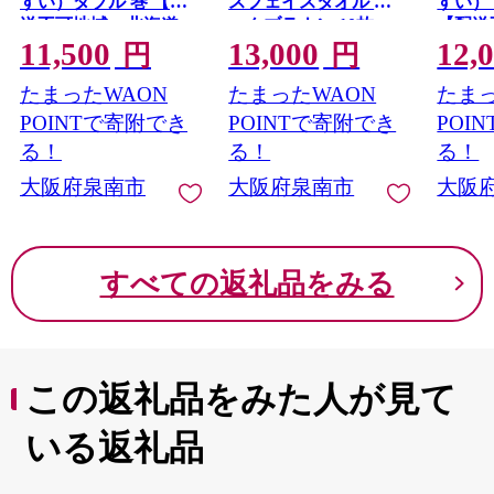
すい）ダブル 巻 【配
スフェイスタオル ダ
すい）
送不可地域：北海道・
ークブラウン 10枚
【配送
11,500
13,000
12,
沖縄】【020D-006】
【配送不可地域：北海
道・沖縄
円
円
道・沖縄・離島】
013】
たまったWAON
たまったWAON
たまっ
【039D-246】
POINTで寄附でき
POINTで寄附でき
POI
る！
る！
る！
大阪府泉南市
大阪府泉南市
大阪
すべての返礼品をみる
この返礼品をみた人が見て
いる返礼品