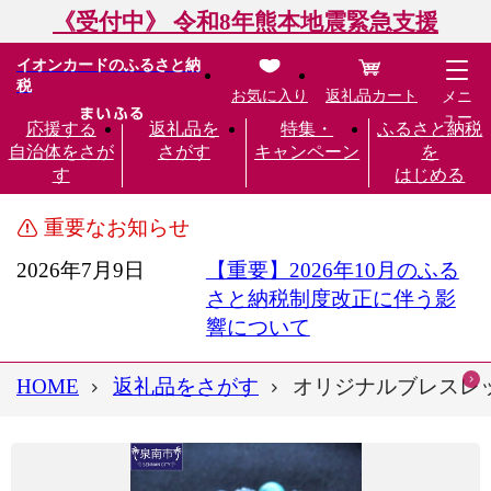
《受付中》 令和8年熊本地震緊急支援
イオンカードのふるさと納
税
お気に入り
返礼品カート
メニ
ュー
応援する
返礼品を
特集・
ふるさと納税
自治体をさが
さがす
キャンペーン
を
す
はじめる
重要なお知らせ
2026年7月9日
【重要】2026年10月のふる
さと納税制度改正に伴う影
響について
HOME
返礼品をさがす
オリジナルブレスレッ