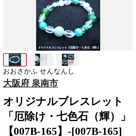
おおさかふ せんなんし
大阪府 泉南市
オリジナルブレスレット
「厄除け・七色石（輝）」
【007B-165】-[007B-165]