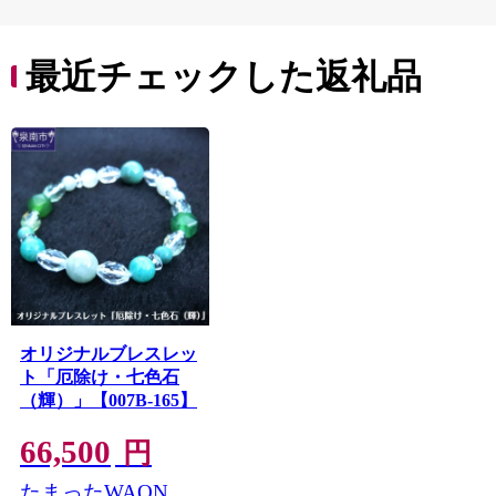
ペア ケア 補修 埼玉県
ケア 補修 セット ライ
久喜市 ファイントゥ
ン使い 埼玉県 久喜市
デイ
ファイントゥデイ
最近チェックした返礼品
オリジナルブレスレッ
ト「厄除け・七色石
（輝）」【007B-165】
66,500
円
たまったWAON