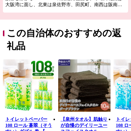
大阪湾に面し、北東は泉佐野市、田尻町、南西は阪南
市、そして南東は和歌山県岩出市、紀の川市と接してい
ます。市域は南北約11㎞、東西約8㎞の広がりをみせ、面
積は48.98㎢であり、市域に関西国際空港の約1/3を含みま
す。
この自治体のおすすめの返
地形は、山地部、丘陵部、平地部および臨海部からな
礼品
り、南部の山地部には低い山々が連なる和泉山脈があ
り、丘陵部から平野部にかけては、古くからの街並みと
新たに開発された住宅が混在しています。
平野部においては、玉ねぎ、水なす、里芋、花き等、
泉州特産の農作物が栽培されています。関西国際空港の
対岸のりんくうタウンでは、様々な製造業をはじめとす
る事業所が集積し、岡田と樽井にある漁港では大阪湾で
とれた新鮮な海産物が水揚げされ、海岸部にはSENNAN
LONG PARK（泉南ロングパーク）を設け、にぎわいを
創出し、レクリエーションゾーンとして再生させ、泉南
市のまちづくりの拠点とすることをめざしています。
トイレットペーパー
【泉州タオル】肌触り
トイレ
108 ロール 蒼翠（そう
が自慢のデイリーユー
108 