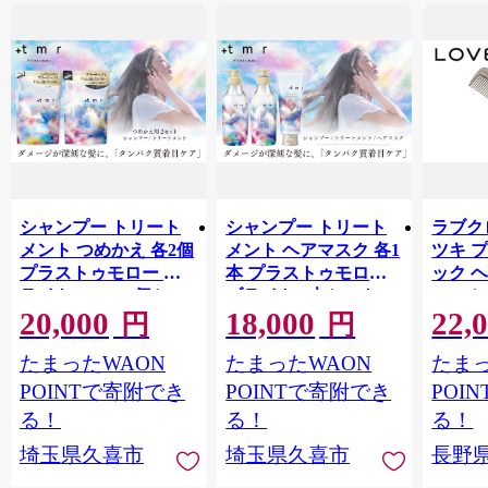
シャンプー トリート
シャンプー トリート
ラブクロ
メント つめかえ 各2個
メント ヘアマスク 各1
ツキ 
プラストゥモロー ブ
本 プラストゥモロー
ック 
ライト 400ml 4個セッ
ブライト 3本セット |
コーム
20,000
18,000
22,
ト | 美容 ヘアケア つ
美容 ヘアケア つめか
LOVE
円
円
めかえ 詰め替え ブリ
え 詰め替え ブリーチ
つや 
たまったWAON
たまったWAON
たまっ
ーチ 口コミ 香り リピ
口コミ 香り リピート
市[№565
ート ランキング ロン
ランキング ロング ス
POINTで寄附でき
POINTで寄附でき
POI
グ ストレート サラサ
トレート サラサラ 洗
る！
る！
る！
ラ 洗い上がり パサつ
い上がり パサつき カ
埼玉県久喜市
埼玉県久喜市
長野
き カラー 髪 保湿 ダメ
ラー 髪 保湿 ダメージ
ージ タンパク質 艶 リ
タンパク質 艶 リペア