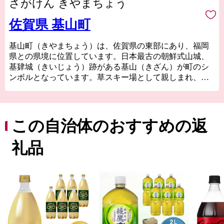
さがけん きやまちょう
佐賀県 基山町
基山町（きやまちょう）は、佐賀県の東部にあり、福岡
県との県境に位置しています。日本最古の朝鮮式山城、
基肄城（きいじょう）跡がある基山（きざん）が町のシ
ンボルとなっています。草スキー場として親しまれ、山
頂には、絶滅危惧種である翁草（おきなぐさ）が自生
し、背振山系の伏流水に恵まれた清らかな水は、明治初
期創業の蔵元により酒造りにも活かされる自然豊かな町
です。 一方、古くから交通の要衝として発展し、町内を
この自治体のおすすめの返
九州自動車道や国道３号線、JR鹿児島本線、甘木鉄道な
どが通り、立ち寄りやすく、九州全域どこからでも便利
礼品
で近いと感じる町です。ふるさと納税の返礼品も「純米
吟醸山田錦」、佐賀牛、ライチ、基山茶など多岐にわた
り、通り過ぎたらもったいない、いろいろある町基山町
です。