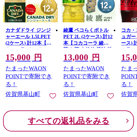
カナダドライ ジンジ
綾鷹 ペコらくボトル
コカ・
ャーエール 1.5LPET
PET 2L (2ケース) 計12
ュガー 1
(2ケース) 計12本【コ
本【コカコーラ 綾鷹
ース) 
カコーラ ジンジャー
茶 お茶 本格的 旨味 渋
ーラ 
15,000
13,000
15,
炭酸飲料 炭酸 1.5リッ
み カフェイン 2リット
酸飲料
円
円
トル ペットボトル ペ
ル ペットボトル ペッ
トル 
たまったWAON
たまったWAON
たまっ
ット シャンディガフ
ト 常備 備蓄 ご飯にあ
リー 
刺激 気分爽快 イベン
う イベント エコ つぶ
イエット
POINTで寄附でき
POINTで寄附でき
POI
ト】K090153
せる 防災 熱中症】
シュワ
る！
る！
る！
K090154
キュー
佐賀県基山町
佐賀県基山町
佐賀
K09014
すべての返礼品をみる