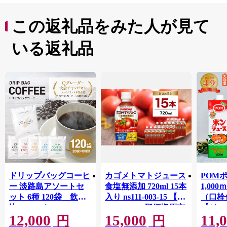
この返礼品をみた人が見て
いる返礼品
ドリップバッグコーヒ
カゴメトマトジュース
POM
ー 淡路島アソートセ
食塩無添加 720ml 15本
1,00
ット 6種 120袋 飲み
入り ns111-003-15 【
（口栓
比べ コーヒー
KAGOME 那須塩原市
【ジュ
12,000
15,000
11,
ギフト トマト 野菜 ジ
Ｍ 爽
円
円