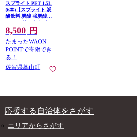
スプライト PET 1.5L
(6本)【スプライト 炭
酸飲料 炭酸 強炭酸
1.5L 1.5リットル ペッ
8,500
トボトル ペット 刺激
円
気分爽快 イベント】
たまったWAON
K090073
POINTで寄附でき
る！
佐賀県基山町
応援する自治体をさがす
エリアからさがす