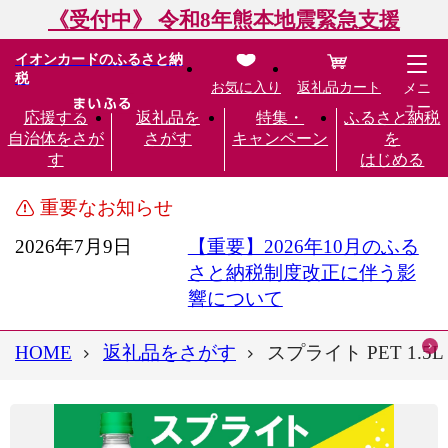
《受付中》 令和8年熊本地震緊急支援
イオンカードのふるさと納
税
お気に入り
返礼品カート
メニ
ュー
応援する
返礼品を
特集・
ふるさと納税
自治体をさが
さがす
キャンペーン
を
す
はじめる
重要なお知らせ
2026年7月9日
【重要】2026年10月のふる
さと納税制度改正に伴う影
響について
HOME
返礼品をさがす
スプライト PET 1.