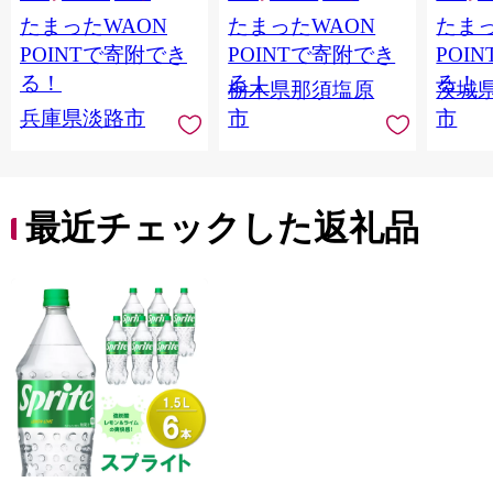
ュース 飲料 ドリンク
ジ 果汁
たまったWAON
たまったWAON
たまっ
健康 GABA 血圧 コレ
ンス 
ステロール】
ンド 
POINTで寄附でき
POINTで寄附でき
POI
庫 ド
る！
る！
る！
栃木県那須塩原
茨城
入れし
兵庫県淡路市
市
市
アタイ
き フ
子ども
田市】
最近チェックした返礼品