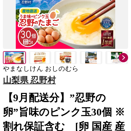
やまなしけん おしのむら
山梨県 忍野村
【9月配送分】”忍野の
卵”旨味のピンク玉30個 ※
割れ保証含む [卵 国産 産