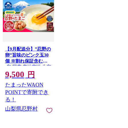
【9月配送分】”忍野の
卵”旨味のピンク玉30
個 ※割れ保証含む
[卵 国産 産地直送 生卵
9,500
玉子 たまご 卵かけご
円
飯 卵焼き 親子丼 目玉
たまったWAON
焼き すき焼き オムラ
イス オムレツ スイー
POINTで寄附でき
ツ作り 料理 調理 人気
る！
鶏卵 鶏 新鮮 山梨県 忍
山梨県忍野村
野村]