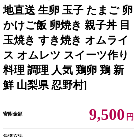
地直送 生卵 玉子 たまご 卵
かけご飯 卵焼き 親子丼 目
玉焼き すき焼き オムライ
ス オムレツ スイーツ作り
料理 調理 人気 鶏卵 鶏 新
鮮 山梨県 忍野村]
9,500
寄附金額
円
決済方法