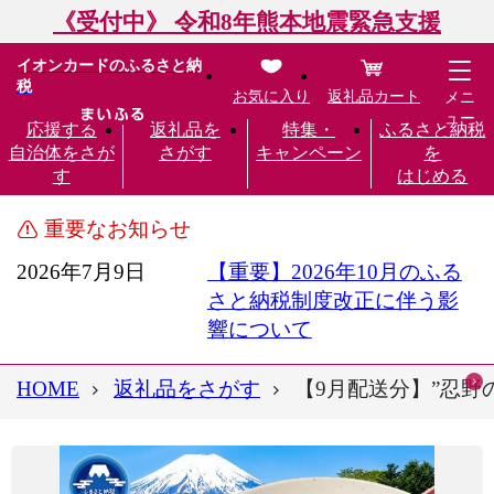
《受付中》 令和8年熊本地震緊急支援
イオンカードのふるさと納
税
お気に入り
返礼品カート
メニ
ュー
応援する
返礼品を
特集・
ふるさと納税
自治体をさが
さがす
キャンペーン
を
す
はじめる
重要なお知らせ
2026年7月9日
【重要】2026年10月のふる
さと納税制度改正に伴う影
響について
HOME
返礼品をさがす
【9月配送分】”忍野の