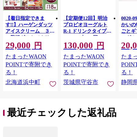
【着日指定できま
【定期便12回】明治
0020-
す!!】ハーゲンダッツ
プロビオヨーグルト
かいの
アイスクリーム ３種
R-1 ドリンクタイプ
ごとギ
の贅沢ギフト（クリス
112g×24本×12回 ヨー
ーグル
29,000
130,000
20,
ピー・バー・アソート
グルトドリンク◇
キ メ
円
円
ボックス）_H0016-123
ン チ
たまったWAON
たまったWAON
たまっ
POINTで寄附でき
POINTで寄附でき
POI
る！
る！
る！
北海道浜中町
茨城県守谷市
静岡
最近チェックした返礼品