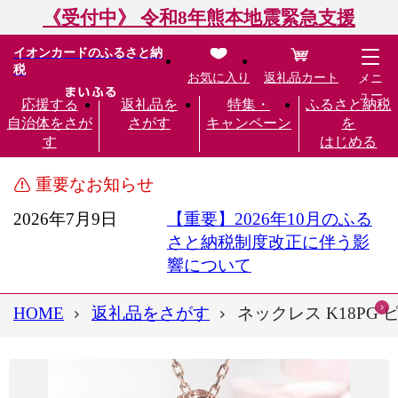
《受付中》 令和8年熊本地震緊急支援
イオンカードのふるさと納
税
お気に入り
返礼品カート
メニ
ュー
応援する
返礼品を
特集・
ふるさと納税
自治体をさが
さがす
キャンペーン
を
す
はじめる
重要なお知らせ
2026年7月9日
【重要】2026年10月のふる
さと納税制度改正に伴う影
響について
HOME
返礼品をさがす
ネックレス K18PG 