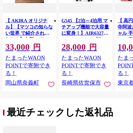
【 AKIRA オリジナ
G545 【2泊～4泊用 マ
【 高
ル】【マツコの知らな
チアップ機能で大容量
寺阿波
い世界 で紹介されま
に変身！】AIR6327ス
ャル 手
した！】中型レディス
ーツケースS（ブラッ
）・ 
33,000
28,000
10,
トートバッグ ダブル
ク） TSAロックキャ
おどり
円
円
ポケット 黒帆布×ライ
リーバッグ 超軽量 ソ
ショッ
たまったWAON
たまったWAON
たまっ
トベージュ 多収納 6ポ
フトキャリーケース S
ット 【
ケット 軽量 軽い 日本
サイズ 小型 スーツケ
き下ろ
POINTで寄附でき
POINTで寄附でき
POI
製 キャンバス 通勤 通
ース キャリーケース
限定デ
る！
る！
る！
学 大容量 上質 カジュ
おしゃれ ソフトスー
ワーク
岡山県奈義町
長崎県佐世保市
東京
アル オシャレ レディ
ツケース 機内持込可
ッズ
ース カバン 鞄 バック
拡張 海外 国内 旅行 黒
最近チェックした返礼品