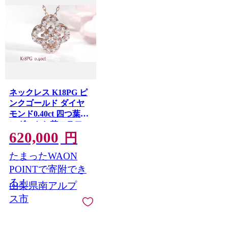
ネックレス K18PG ピ
ンクゴールド ダイヤ
モンド0.40ct 四つ葉ペ
ンダントお花フラワー
620,000
クローバージュエリー
円
山梨県 南アルプス市
たまったWAON
【f170-k18pg-d】
ALPAZ201
POINTで寄附でき
る！
山梨県南アルプ
ス市