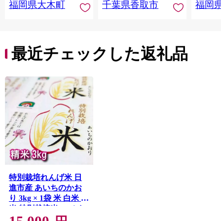
福岡県大木町
千葉県香取市
福岡
飯 おこめ 取り寄せ 弁
当 家計応援 7000円 千
葉県産 R8 2026年 産
精米 千葉 千葉県 香取
市 OYD008
最近チェックした返礼品
特別栽培れんげ米 日
進市産 あいちのかお
り 3kg × 1袋 米 白米 精
米 特別栽培米 コメ お
米 おこめ 愛知 愛知県