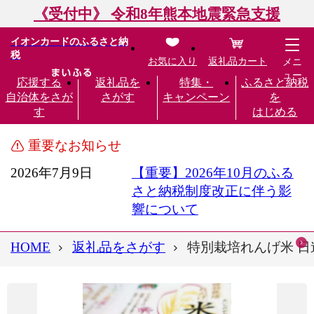
《受付中》 令和8年熊本地震緊急支援
イオンカードのふるさと納
税
お気に入り
返礼品カート
メニ
ュー
応援する
返礼品を
特集・
ふるさと納税
自治体をさが
さがす
キャンペーン
を
す
はじめる
重要なお知らせ
2026年7月9日
【重要】2026年10月のふる
さと納税制度改正に伴う影
響について
HOME
返礼品をさがす
特別栽培れんげ米 日進