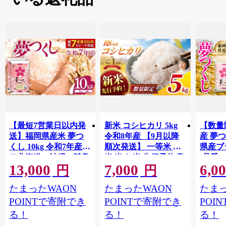
【最短7営業日以内発
新米 コシヒカリ 5kg
【数量
送】福岡県産米 夢つ
令和8年産 【9月以降
産 夢つ
くし 10kg 令和7年産
順次発送】 一等米 白
県産ブラ
※北海道・沖縄・離島
米 米 お米 先行予約 数
(品番:3
13,000
7,000
6,0
は配送不可 |【精米 単
量 限定 こしひかり 5
円
円
一米 単一原料米 7年産
キロ 米5kg ごはん こ
たまったWAON
たまったWAON
たまっ
国産 お米 ブランド米
め コメ はくまい お米
5kg × 2 ゆめつくし】
マイスター 厳選 予約
POINTで寄附でき
POINTで寄附でき
POI
CY009_01
白飯 ※ okome kome お
る！
る！
る！
むすび おにぎり 国産