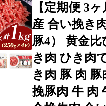
【定期便 3
産 合い挽き肉
豚4） 黄金比
き肉 ひき肉で
き肉 豚 肉 
挽豚肉 牛 肉