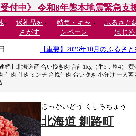
受付中》 令和8年熊本地震緊急支
体
返礼品を
特集・
キャ
ふるさと
さがす
ンペーン
はじめ
9日
【重要】2026年10月のふる
連続】北海道産 合い挽き肉 合計1kg（牛6：豚4） 
 肉 牛肉 牛肉ミンチ 合挽牛肉 合い挽き 小分け 一人暮
品
ほっかいどう くしろちょう
北海道 釧路町