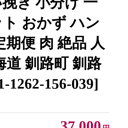
挽き 小分け 一
ト おかず ハン
定期便 肉 絶品 人
海道 釧路町 釧路
1262-156-039]
37,000