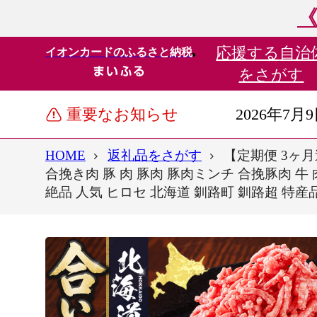
《
応援する
自治
イオンカードのふるさと納税
をさがす
重要なお知らせ
2026年7月
HOME
返礼品をさがす
【定期便 3ヶ月
合挽き肉 豚 肉 豚肉 豚肉ミンチ 合挽豚肉 牛
絶品 人気 ヒロセ 北海道 釧路町 釧路超 特産