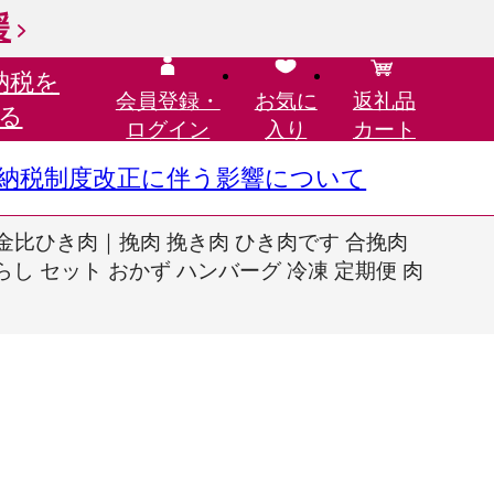
援
納税を
会員登録・
お気に
返礼品
る
ログイン
入り
カート
さと納税制度改正に伴う影響について
黄金比ひき肉｜挽肉 挽き肉 ひき肉です 合挽肉
らし セット おかず ハンバーグ 冷凍 定期便 肉