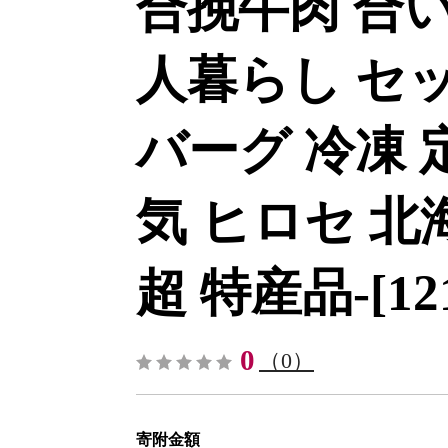
合挽牛肉 合い
人暮らし セッ
バーグ 冷凍 
気 ヒロセ 北
超 特産品-[121-
0
（0）
寄附金額