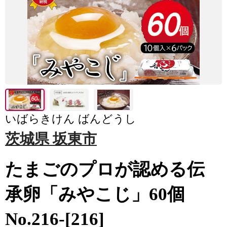
いばらきけん ばんどうし
茨城県 坂東市
たまごのプロが認める伝
承卵「みやこじ」60個
No.216-[216]