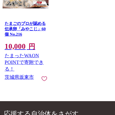
たまごのプロが認める
伝承卵「みやこじ」60
個 No.216
10,000
円
たまったWAON
POINTで寄附でき
る！
茨城県坂東市
応援する自治体をさがす