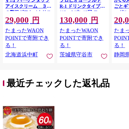
す!!】ハーゲンダッツ
プロビオヨーグルト
かいの
アイスクリーム ３種
R-1 ドリンクタイプ
ごとギ
の贅沢ギフト（クリス
112g×24本×12回 ヨー
ーグル
29,000
130,000
20,
ピー・バー・アソート
グルトドリンク◇
キ メ
円
円
ボックス）_H0016-123
ン チ
たまったWAON
たまったWAON
たまっ
POINTで寄附でき
POINTで寄附でき
POI
る！
る！
る！
北海道浜中町
茨城県守谷市
静岡
最近チェックした返礼品