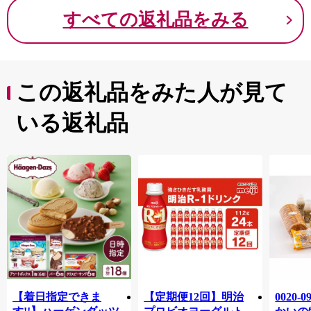
すべての返礼品をみる
この返礼品をみた人が見て
いる返礼品
【着日指定できま
【定期便12回】明治
0020-