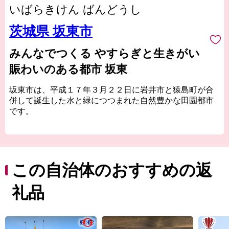
いばらきけん ばんどうし
茨城県 坂東市
みんなでつくる やすらぎと生きがい
賑わいのある都市 坂東
坂東市は、平成１７年３月２２日に岩井市と猿島町が合
併して誕生した水と緑につつまれた自然豊かな田園都市
です。
茨城県の南西部に位置し、利根川を挟んで千葉県野田市
と接し、茨城県への玄関口となっています。首都５０ｋ
ｍ圏に位置し、全域が首都圏近郊整備地帯に指定されて
います。
この自治体のおすすめの返
中心部は猿島台地と呼ばれる平坦な台地で、田・畑地が
広がるなか多くの平地林や白鳥の飛来で有名な菅生沼な
礼品
ど、良好な自然が残されています。
主要な産業である農業では、温暖な気候と首都圏への地
理的条件を生かして生鮮野菜の栽培が盛んです。
気候に恵まれほとんどの野菜が栽培されていますが、 特