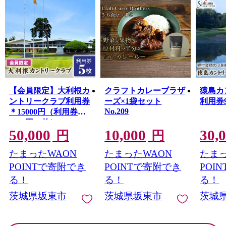
に、レタス、夏ネギは茨城県の銘柄指定産地を受けるブ
ランド品として市場でも人気となっています。
また、生糸とともに江戸末期から 明治初期にかけて重要
な輸出品目の一つに数えられたさしま茶も香りが強くコ
クがあると評判です。
【会員限定】大利根カ
クラフトカレーブラザ
猿島カ
ントリークラブ利用券
ーズ×1袋セット
利用券90
No.209
＊15000円（利用券
3000円×5枚） No.159
50,000
10,000
30,
円
円
たまったWAON
たまったWAON
たまっ
POINTで寄附でき
POINTで寄附でき
POI
る！
る！
る！
茨城県坂東市
茨城県坂東市
茨城