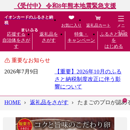
《受付中》 令和8年熊本地震緊急支援
イオンカードのふるさと納
税
お気に入り
返礼品カート
メニ
ュー
応援する
返礼品を
特集・
ふるさと納税
自治体をさが
さがす
キャンペーン
を
す
はじめる
重要なお知らせ
2026年7月9日
【重要】2026年10月のふる
さと納税制度改正に伴う影
響について
HOME
返礼品をさがす
たまごのプロが認める伝