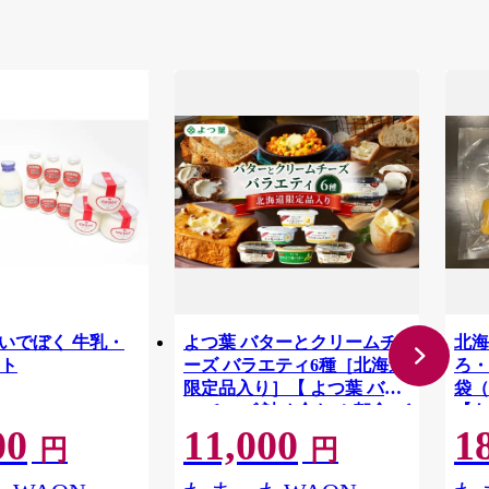
-02 いでぼく 牛乳・
よつ葉 バターとクリームチ
北海
ト
ーズ バラエティ6種［北海道
ろ・
限定品入り］【 よつ葉 バタ
袋（
ー チーズ 詰め合わせ 朝食 パ
【あ
00
11,000
1
ン セット おすすめ パンにお
[B
円
円
いしい クリームチーズ モー
ーズ
ニング高級 比較 北海道 十勝
レラ