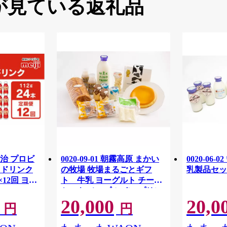
が見ている返礼品
治 プロビ
0020-09-01 朝霧高原 まかい
0020-06
1 ドリンク
の牧場 牧場まるごとギフ
乳製品セッ
×12回 ヨー
ト 牛乳 ヨーグルト チーズ
ケーキ メープルパン プリン
20,000
20,0
チーズ ドーナツ
円
円