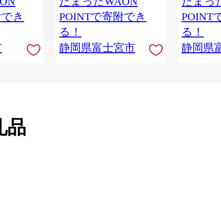
ON
たまったWAON
たまった
附でき
POINTで寄附でき
POIN
る！
る！
市
静岡県富士宮市
静岡県
礼品