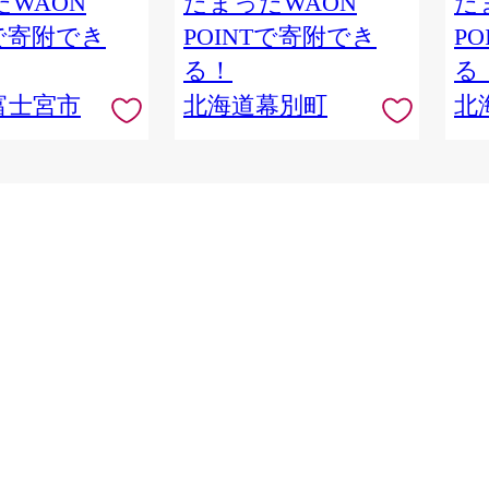
WAON
たまったWAON
た
幕別 】[№5749-1832]
乳製
Tで寄附でき
POINTで寄附でき
P
おつ
る！
る
富士宮市
北海道幕別町
北