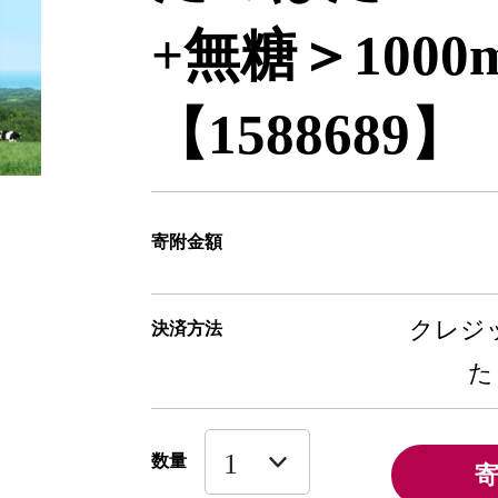
+無糖＞1000
【1588689】
寄附金額
クレジッ
決済方法
た
数量