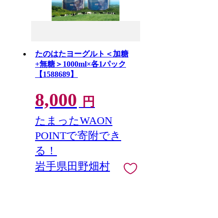
たのはたヨーグルト＜加糖
+無糖＞1000ml×各1パック
【1588689】
8,000
円
たまったWAON
POINTで寄附でき
る！
岩手県田野畑村