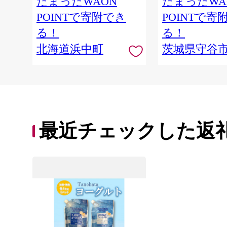
たまったWAON
たまったWA
POINTで寄附でき
POINTで寄
る！
る！
北海道浜中町
茨城県守谷
最近チェックした返