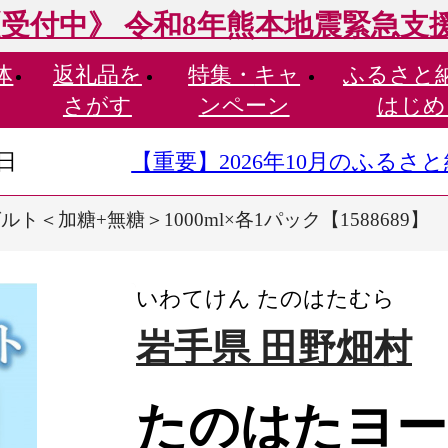
受付中》 令和8年熊本地震緊急支
体
返礼品を
特集・
キャ
ふるさと
さがす
ンペーン
はじめ
9日
【重要】2026年10月のふる
ト＜加糖+無糖＞1000ml×各1パック【1588689】
いわてけん たのはたむら
岩手県 田野畑村
たのはたヨー