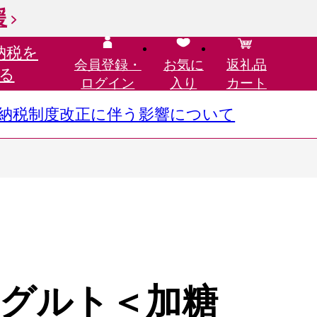
援
納税を
会員登録・
お気に
返礼品
る
ログイン
入り
カート
さと納税制度改正に伴う影響について
グルト＜加糖