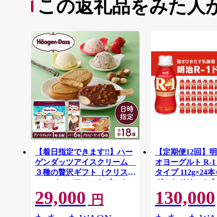
この返礼品をみた人
【着日指定できます!!】ハー
【定期便12回】明
ゲンダッツアイスクリーム
オヨーグルト R-
３種の贅沢ギフト（クリスピ
タイプ 112g×24本
ー・バー・アソートボック
グルトドリンク◇
29,000
130,000
ス）_H0016-123
円