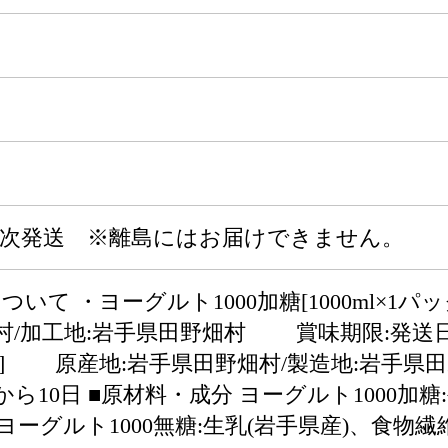
り順次発送 ※離島にはお届けできません。
いて ・ヨーグルト1000加糖[1000ml×1
村/加工地:岩手県田野畑村 賞味期限:発送日か
1パック] 原産地:岩手県田野畑村/製造地:岩
から10日 ■原材料・成分 ヨーグルト1000加
ヨーグルト1000無糖:生乳(岩手県産)、食物繊