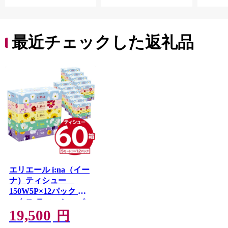
活雑貨
れっと
ち 長
便利 
最近チェックした返礼品
コ ト
ー 人
エリエール i:na（イー
ナ）ティシュー
150W5P×12パック ボ
ックス ティッシュ ペ
19,500
ーパー 箱ティッシュ
円
岐阜県 可児市 日用品