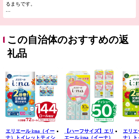
るまちです。
市内だけでなく県外からも多くの登山者が訪れる鳩吹
山、その麓にある可児川下流域の自然公園には春になる
と小さな紫の妖精「かたくり」の花が咲き誇り、紫の絨
毯を敷き詰めたかのような光景に多くの方が毎年訪れて
この自治体のおすすめの返
います。
国指定史跡長塚古墳、銅たく発掘の地など多くの遺跡が
礼品
分布し、戦国時代には明智光秀出生地の明智（長山）城
や森蘭丸出生地の金山城など多くの城が築かれました。
また、安土桃山時代から江戸時代のはじめの窯跡がいく
つもあり、志野などの焼き物がつくられました。中でも
国宝の志野茶わん「卯花墻」がつくられ、人間国宝・荒
川豊蔵が作陶を行った久々利大萱は“美濃桃山陶の聖
地”と呼ばれています。
素晴らしい自然、歴史、文化を次の世代に引き継ぎ、
「若い世代が住みたいと感じる魅力あるまち」「住みご
こち一番・可児」を目指しています！
エリエール i:na（イー
【ハーフサイズ】エリ
エリエー
ナ）トイレットティシ
エール i:na（イーナ）
ナ）ト