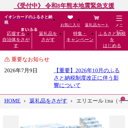
《受付中》 令和8年熊本地震緊急支援
イオンカードのふるさと納
税
お気に入り
返礼品カート
メニ
ュー
応援する
返礼品を
特集・
ふるさと納税
自治体をさが
さがす
キャンペーン
を
す
はじめる
重要なお知らせ
2026年7月9日
【重要】2026年10月のふる
さと納税制度改正に伴う影
響について
HOME
返礼品をさがす
エリエール i:na（イ