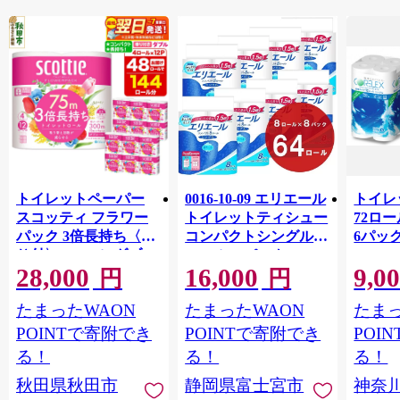
トイレットペーパー
0016-10-09 エリエール
トイレ
スコッティ フラワー
トイレットティシュー
72ロール
パック 3倍長持ち〈香
コンパクトシングル 8
6パック
り付〉4ロール(ダブ
ロール×8パック 64ロ
100m
28,000
16,000
9,0
ル)×12パック 日用品
ール 1.5倍巻 82.5m
FSC
円
円
最短翌日発送 [スコッ
トイレットペーパー
長巻タ
たまったWAON
たまったWAON
たまっ
ティ フラワーパック
シングル パルプ100％
100％
トイレットペーパー
香りつき 日用品 消耗
防災 
POINTで寄附でき
POINTで寄附でき
POI
日本製紙クレシア] 秋
品 備蓄
ペーパ
る！
る！
る！
田県秋田市
川県 
秋田県秋田市
静岡県富士宮市
神奈
トペー