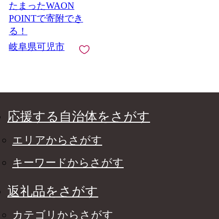
たまったWAON
新生活 備蓄 防災 消耗
品 生活雑貨 生活用品
POINTで寄附でき
ストック パルプ100％
る！
0095-013
岐阜県可児市
応援する自治体をさがす
エリアからさがす
キーワードからさがす
返礼品をさがす
カテゴリからさがす