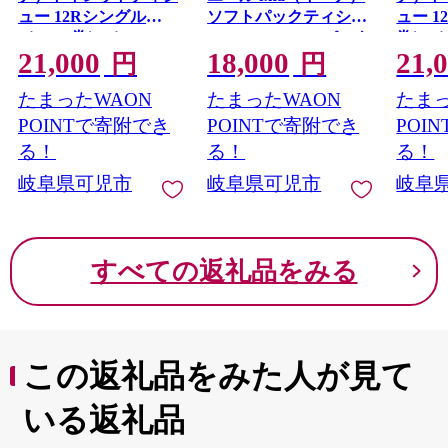
ュー 12Rシングル
ソフトパックティシュ
ュー 1
（100m巻）（12ロー
ー 150W10P×5パック
巻）（
21,000
18,000
21,
ル×6パック） トイレ
ソフトパックティッシ
ク） 
円
円
ットペーパー 2倍 巻
ュ ティッシュペーパ
パー 2
たまったWAON
たまったWAON
たまっ
エコ フローラル 日用
ー ソフトパック 箱な
ーラル
品 トイレ 香り付き 新
し 日用品 新生活 備蓄
香り付
POINTで寄附でき
POINTで寄附でき
POI
生活 備蓄 防災 消耗品
防災 消耗品 生活雑貨
防災 
る！
る！
る！
生活雑貨 生活用品 コ
生活用品 ストック パ
生活用
岐阜県可児市
岐阜県可児市
岐阜
ンパクト 岐阜県 可児
ルプ100％ 0095-031
パルプ1
市 0095-005
児市
すべての返礼品をみる
この返礼品をみた人が見て
いる返礼品