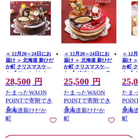
＜ 12月20～24日にお
＜ 12月20～24日にお
＜ 12
届け ＞ 北海道 新ひだ
届け ＞ 北海道 新ひだ
届け 
か町 クリスマスケー
か町 クリスマスケー
か町 
キ 『 ロールノセタ 』
キ 『 ダブルショコラ
キ 『
28,500
25,500
25,
懐かしい 昭和レトロ
』 ２つの味わい チョ
ー 』
円
円
６号 チョコレートケ
コレートケーキ 【お
ークリ
たまったWAON
たまったWAON
たまっ
ーキ 【お届け予定：
届け予定：12/20～
【お届け
12/20～12/24】冷凍発
12/24】 冷凍発送 ＜ 予
～12/
POINTで寄附でき
POINTで寄附でき
POI
送 ＜ 予約受付 ＞
約受付 ＞
予約受
る！
る！
る！
北海道新ひだか
北海道新ひだか
北海
町
町
町