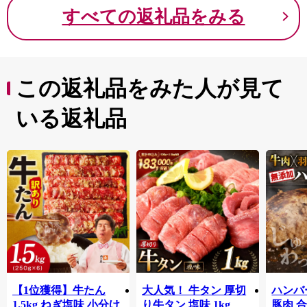
すべての返礼品をみる
この返礼品をみた人が見て
いる返礼品
【1位獲得】牛たん
大人気！ 牛タン 厚切
ハンバー
1.5kg ねぎ塩味 小分け
り牛タン 塩味 1kg
豚肉 