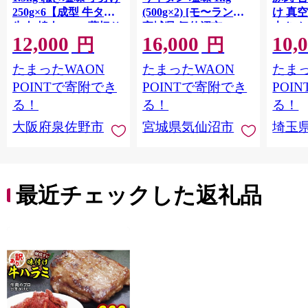
250g×6【成型 牛タン
(500g×2) [モ〜ランド
け 真
牛肉 焼肉 BBQ 薄切り
宮城県 気仙沼市
大きめ
12,000
16,000
10,
ぎゅうたん スライス
20564660] 肉 牛肉 精肉
保存料
円
円
訳あり サイズ不揃
牛たん 牛タン塩 牛た
淡路島
たまったWAON
たまったWAON
たまっ
い】 G4721
ん塩 冷凍 焼肉 BBQ ア
ポーク 
ウトドア バーベキュ
き肉 
POINTで寄附でき
POINTで寄附でき
POI
ー 厚切り タン
ず 惣
る！
る！
る！
まみ 
大阪府泉佐野市
宮城県気仙沼市
埼玉
んのお
お中元
贈答
最近チェックした返礼品