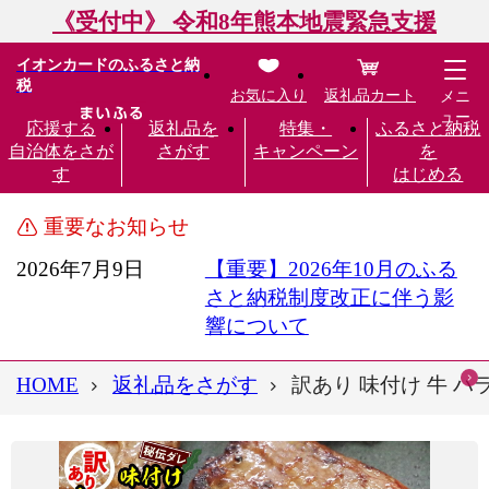
《受付中》 令和8年熊本地震緊急支援
イオンカードのふるさと納
税
お気に入り
返礼品カート
メニ
ュー
応援する
返礼品を
特集・
ふるさと納税
自治体をさが
さがす
キャンペーン
を
す
はじめる
重要なお知らせ
2026年7月9日
【重要】2026年10月のふる
さと納税制度改正に伴う影
響について
HOME
返礼品をさがす
訳あり 味付け 牛 ハラ