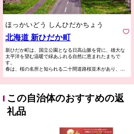
ほっかいどう しんひだかちょう
北海道 新ひだか町
新ひだか町は、国立公園となる日高山脈を背に、雄大な
太平洋を望む温暖で緑あふれる自然に恵まれたまちで
す。
春は、桜の名所と知られる二十間道路桜並木があり、約7
㎞にわたる直線の道の両側に桜が咲き誇ります。
夏は涼しく、冬は雪が少ない「涼夏少雪の郷」で日本一
のサラブレッドの生産地としても知られています。
古くから昆布の漁場としても栄え、日高昆布の名産地で
この自治体のおすすめの返
もあります。特産品は、新鮮な魚介類や有名な日高昆布
に加え和牛やミニトマト、花卉の生産も盛んです。
礼品