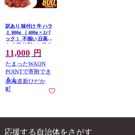
訳あり 味付け 牛 ハラ
ミ 800g （ 400g × 2パ
ック ） 不揃い 日高昆
布 使用 特製タレ漬 牛
11,000
肉 はらみ 焼肉 バーベ
円
キュー 冷凍 北海道 新
たまったWAON
ひだか町
POINTで寄附でき
る！
北海道新ひだか
町
応援する自治体をさがす