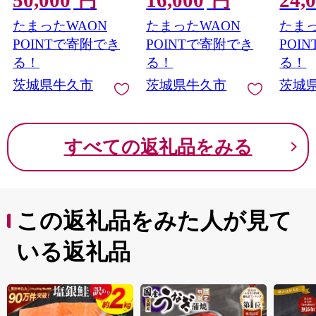
円
円
全農いばらき JA メロ
ュー B
たまったWAON
たまったWAON
たまっ
ン めろん ふるさと納
ク A
税 フルーツ 予約 マス
牛
POINTで寄附でき
POINTで寄附でき
POI
クメロン くだもの 果
る！
る！
る！
物 国産旬 定番 旬 期間
茨城県牛久市
茨城県牛久市
茨城
限定 青肉 果物
すべての返礼品をみる
この返礼品をみた人が見て
いる返礼品