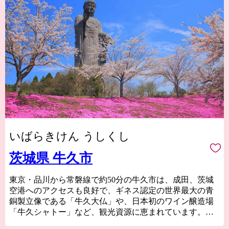
いばらきけん うしくし
茨城県 牛久市
東京・品川から常磐線で約50分の牛久市は、成田、茨城
空港へのアクセスも良好で、ギネス認定の世界最大の青
銅製立像である「牛久大仏」や、日本初のワイン醸造場
「牛久シャトー」など、観光資源に恵まれています。市
内随一の美景である牛久沼のほとりには、明治から昭和