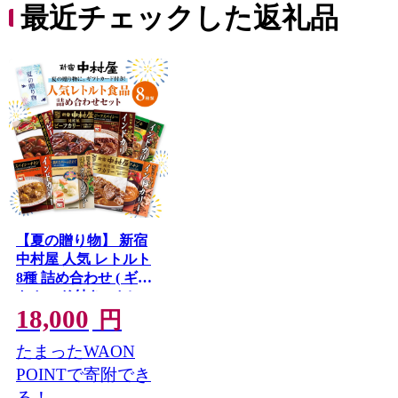
最近チェックした返礼品
【夏の贈り物】 新宿
中村屋 人気 レトルト
8種 詰め合わせ ( ギフ
トカード付き ) カレー
18,000
シチュー ビーフシチ
円
ュー 洋食 時短 カリー
たまったWAON
保存用 ストック用 非
常用 老舗 電子レンジ
POINTで寄附でき
調理可 スパイシー チ
る！