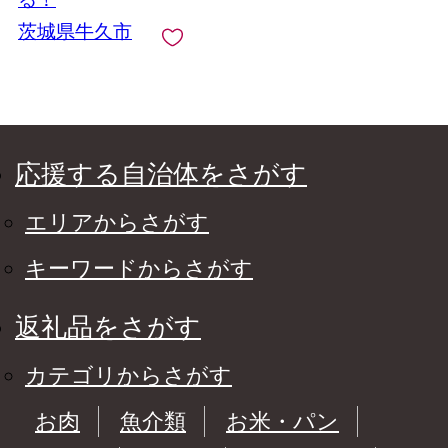
キン ビーフ ベジタブ
茨城県牛久市
ル バターチキン 夏 ギ
フト 贈り物 贈答品 お
中元 プレゼント レン
チン レンジ
応援する自治体をさがす
エリアからさがす
キーワードからさがす
返礼品をさがす
カテゴリからさがす
お肉
魚介類
お米・パン