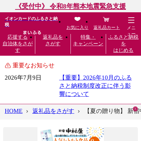
《受付中》 令和8年熊本地震緊急支援
イオンカードのふるさと納
税
お気に入り
返礼品カート
メニ
ュー
応援する
返礼品を
特集・
ふるさと納税
自治体をさが
さがす
キャンペーン
を
す
はじめる
重要なお知らせ
2026年7月9日
【重要】2026年10月のふる
さと納税制度改正に伴う影
響について
HOME
返礼品をさがす
【夏の贈り物】 新宿中