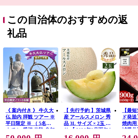
にかけて活躍した画家「小川芋銭」のアトリエである雲
魚亭（小川芋銭記念館）があり、芸術にゆかりのある地
でもあります。
この自治体のおすすめの返
地元の美味しい特産品も豊富な牛久市へぜひお越しくだ
さい。
礼品
《 案内付き 》 牛久大
【 先行予約 】茨城県
【最短
仏 胎内 拝観 ツアー ※
産 アールスメロン 秀
ド発送
平日限定 ※ （ 5名様
品 3L サイズ × 2玉 入
焼肉用 (
まで ） 貸切 体験 参加
り 【 2026年8月下旬か
城県共
50,000
16,000
24,
券 体験チケット 観光
ら発送 】 おすすめ JA
焼肉 