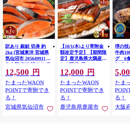
訳あり 銀鮭 切身 約
【10/1(木)より寄附金
堺の技
2kg [宮城東洋 宮城県
額改定予定】【期間限
牛肉1
気仙沼市 20564991] 鮭
定】鹿児島県大隅産う
グ 6
魚介類 海鮮 訳アリ 規
なぎ蒲焼4尾（400g）
加 牛
12,500
12,000
5,0
格外 不揃い さけ サケ
ット 6
円
円
鮭切身 シャケ 切り身
メ 温
たまったWAON
たまったWAON
たまっ
冷凍 家庭用 おかず 弁
菜 簡
当 支援 サーモン 銀鮭
すめ 
POINTで寄附でき
POINTで寄附でき
POI
切り身 魚 わけあり
取り寄
る！
る！
る！
料 ふ
宮城県気仙沼市
鹿児島県鹿屋市
大阪
堺市】