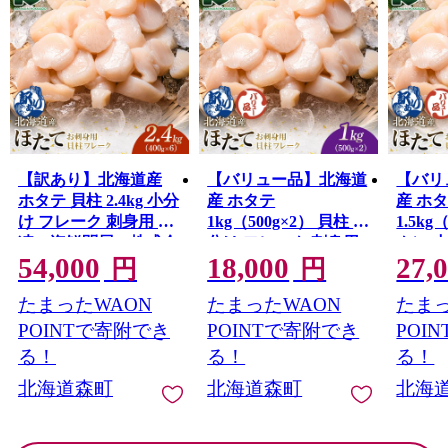
【訳あり】北海道産
【バリュー品】北海道
【バリ
ホタテ 貝柱 2.4kg 小分
産 ホタテ
産 ホ
け フレーク 刺身用 冷
1kg（500g×2） 貝柱 小
1.5kg
凍＜海鮮問屋 株式会
分け フレーク 刺身用
ク） 
54,000
18,000
27,
社 瑞宝＞ 森町 ほた
冷凍＜海鮮問屋 株式
刺身用
円
円
て 帆立 ホタテ 海産物
会社 瑞宝＞ 小分け
屋 株
たまったWAON
たまったWAON
たまっ
魚貝類 おつまみ 海鮮
森町 ほたて 帆立 ホタ
小分け
丼 魚介類 貝柱 ふるさ
テ 海産物 魚貝類 おつ
立 ホ
POINTで寄附でき
POINTで寄附でき
POI
と納税 北海道 訳あり
まみ 海鮮丼 魚介類 貝
類 お
る！
る！
る！
mr1-1190
柱 ふるさと納税 北海
介類 
北海道森町
北海道森町
北海
道 訳あり mr1-1258
税 北海
1259