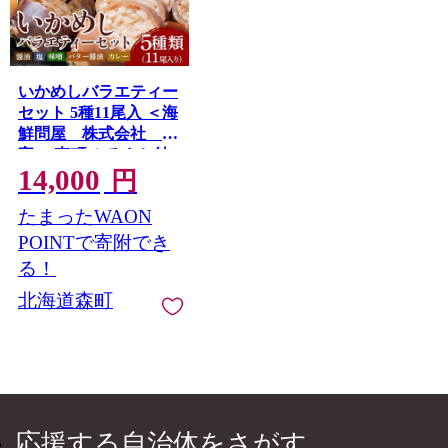
いかめしバラエティー
セット 5種11尾入 ＜海
鮮問屋 株式会社 瑞
宝＞ 森町 ふるさと納
14,000
税 いかめし 烏賊めし
円
イカ飯 惣菜 北海道 イ
たまったWAON
カ 烏賊 いか レトルト
簡単調理 一人暮らし
POINTで寄附でき
ふるさと納税 北海道
る！
mr1-0703
北海道森町
応援する自治体をさがす