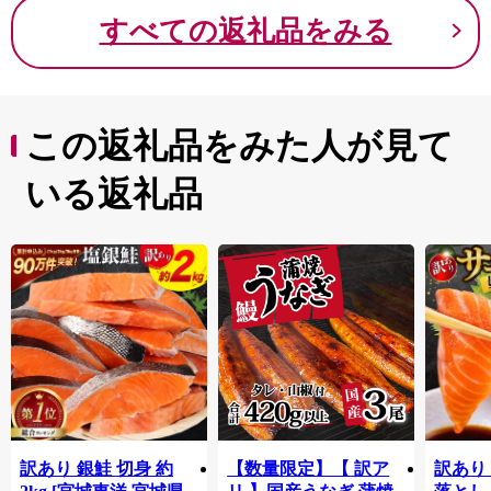
すべての返礼品をみる
この返礼品をみた人が見て
いる返礼品
訳あり 銀鮭 切身 約
【数量限定】【 訳ア
訳あり