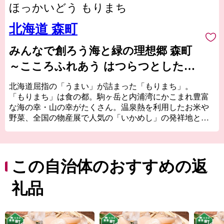
ほっかいどう もりまち
北海道 森町
みんなで創ろう海と緑の理想郷 森町
～こころふれあう はつらつとした爽
やかなまち～
北海道屈指の「うまい」が詰まった「もりまち」。
「もりまち」は食の都。駒ヶ岳と内浦湾にかこまれ豊富
な海の幸・山の幸がたくさん。温泉熱を利用したお米や
野菜、全国の物産展で人気の「いかめし」の発祥地とし
て知られています。
古くから文化や歴史の交流点としても知られ、国内最大
級の縄文時代の環状列石（ストーンサークル）や、幕
末、箱館戦争時に榎本武揚や土方歳三が上陸した地、北
この自治体のおすすめの返
海道開拓の要であった「札幌本道」の海上路桟橋跡地な
どの、貴重な史跡が多く点在し、また桜の名所として
礼品
1,000本以上の桜が咲き誇る、食・桜・歴史を間近に感じ
ることが出来る街です。