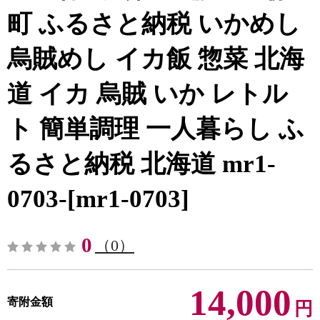
町 ふるさと納税 いかめし
烏賊めし イカ飯 惣菜 北海
道 イカ 烏賊 いか レトル
ト 簡単調理 一人暮らし ふ
るさと納税 北海道 mr1-
0703-[mr1-0703]
0
（0）
14,000
寄附金額
円