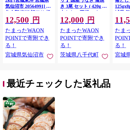
2kg [宮城東洋 宮城県
リ 】国産うなぎ 蒲焼
落とし 
気仙沼市 20564991] 鮭
き 3尾 セット ( 420g )
125gx
魚介類 海鮮 訳アリ 規
大きさ の不揃い タ
城県 
12,500
12,000
11,
格外 不揃い さけ サケ
レ・山椒付き ウナギ
20564
円
円
鮭切身 シャケ 切り身
鰻 ふぞろい 不揃い う
お刺し
たまったWAON
たまったWAON
たまっ
冷凍 家庭用 おかず 弁
な重 ひつまぶし 人気
生 生
当 支援 サーモン 銀鮭
茨城 八千代町 ふるさ
鮭 銀鮭
POINTで寄附でき
POINTで寄附でき
POI
切り身 魚 わけあり
と納税 冷凍 [SF951ya]
介
る！
る！
る！
宮城県気仙沼市
茨城県八千代町
宮城
最近チェックした返礼品