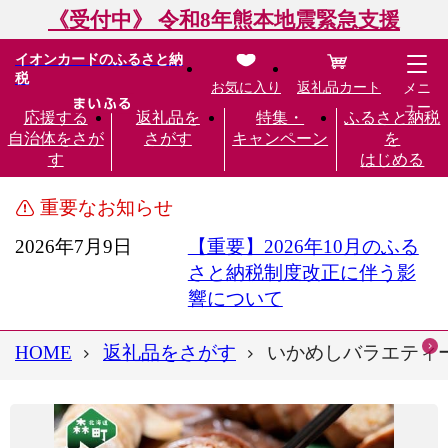
《受付中》 令和8年熊本地震緊急支援
イオンカードのふるさと納
税
お気に入り
返礼品カート
メニ
ュー
応援する
返礼品を
特集・
ふるさと納税
自治体をさが
さがす
キャンペーン
を
す
はじめる
重要なお知らせ
2026年7月9日
【重要】2026年10月のふる
さと納税制度改正に伴う影
響について
HOME
返礼品をさがす
いかめしバラエティーセ