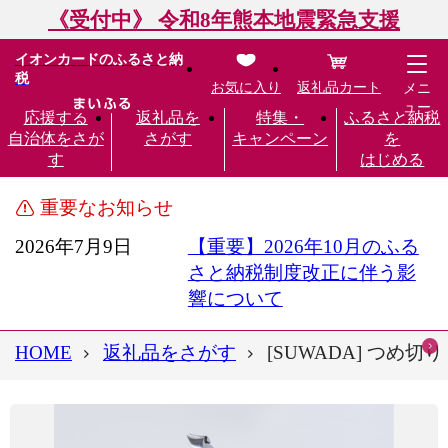
《受付中》 令和8年熊本地震緊急支援
イオンカードのふるさと納
税
お気に入り
返礼品カート
メニ
ュー
応援する
返礼品を
特集・
ふるさと納税
自治体をさが
さがす
キャンペーン
を
す
はじめる
重要なお知らせ
2026年7月9日
【重要】2026年10月のふる
さと納税制度改正に伴う影
響について
HOME
返礼品をさがす
[SUWADA] つめ切