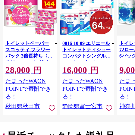
トイレットペーパー
0016-10-09 エリエール
トイレ
スコッティ フラワー
トイレットティシュー
72ロール
パック 3倍長持ち〈香
コンパクトシングル 8
6パック
り付〉4ロール(ダブ
ロール×8パック 64ロ
100m
28,000
16,000
9,0
ル)×12パック 日用品
ール 1.5倍巻 82.5m
FSC
円
円
最短翌日発送 [スコッ
トイレットペーパー
長巻タ
たまったWAON
たまったWAON
たまっ
ティ フラワーパック
シングル パルプ100％
100％
トイレットペーパー
香りつき 日用品 消耗
防災 
POINTで寄附でき
POINTで寄附でき
POI
日本製紙クレシア] 秋
品 備蓄
ペーパ
る！
る！
る！
田県秋田市
川県 
秋田県秋田市
静岡県富士宮市
神奈
トペー
活雑貨
れっと
ち 長
便利 