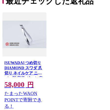
最近チェックした返礼品
コ ト
ー 人
[SUWADA] つめ切り
DIAMOND スワダ 爪
切り ネイルケア ニッ
パー型 高級 ギフト 燕
58,000
三条製 諏訪田製作所
円
【058S007】
たまったWAON
POINTで寄附でき
る！