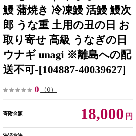
鰻 蒲焼き 冷凍鰻 活鰻 鰻次
郎 うな重 土用の丑の日 お
取り寄せ 高級 うなぎの日
ウナギ unagi ※離島への配
送不可-[104887-40039627]
0
（0）
18,000
寄附金額
円
決済方法