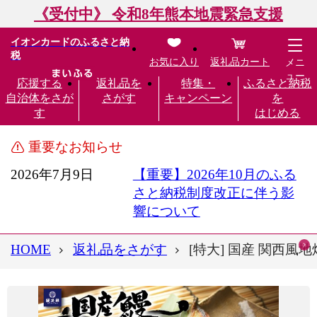
《受付中》 令和8年熊本地震緊急支援
イオンカードのふるさと納
税
お気に入り
返礼品カート
メニ
ュー
応援する
返礼品を
特集・
ふるさと納税
自治体をさが
さがす
キャンペーン
を
す
はじめる
重要なお知らせ
2026年7月9日
【重要】2026年10月のふる
さと納税制度改正に伴う影
響について
HOME
返礼品をさがす
[特大] 国産 関西風地