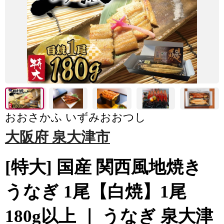
おおさかふ いずみおおつし
大阪府 泉大津市
[特大] 国産 関西風地焼き
うなぎ 1尾【白焼】1尾
180g以上 ｜ うなぎ 泉大津