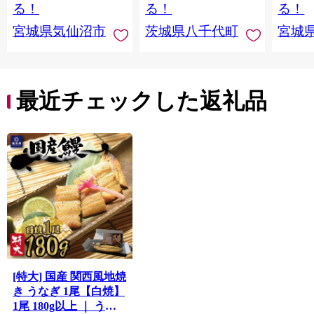
切り身 魚 わけあり
と納税 冷凍 [SF951ya]
介
る！
る！
る！
宮城県気仙沼市
茨城県八千代町
宮城
最近チェックした返礼品
[特大] 国産 関西風地焼
き うなぎ 1尾【白焼】
1尾 180g以上 ｜ うな