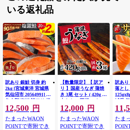
いる返礼品
訳あり 銀鮭 切身 約
【数量限定】【 訳ア
訳あり
2kg [宮城東洋 宮城県
リ 】国産うなぎ 蒲焼
落とし 
気仙沼市 20564991] 鮭
き 3尾 セット ( 420g )
125gx
魚介類 海鮮 訳アリ 規
大きさ の不揃い タ
城県 
12,500
12,000
11,
格外 不揃い さけ サケ
レ・山椒付き ウナギ
20564
円
円
鮭切身 シャケ 切り身
鰻 ふぞろい 不揃い う
お刺し
たまったWAON
たまったWAON
たまっ
冷凍 家庭用 おかず 弁
な重 ひつまぶし 人気
生 生
当 支援 サーモン 銀鮭
茨城 八千代町 ふるさ
鮭 銀鮭
POINTで寄附でき
POINTで寄附でき
POI