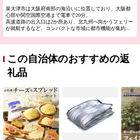
りをめざして－
泉大津市は大阪府南部の海沿いに位置しており、大阪都
心部や関空国際空港まで電車で20分。
高速道路の出入口は2か所あり、北九州へ向かうフェリー
が就航するなど、コンパクトな市域に都市機能が集約さ
れた、交通の利便性がとても良いところです。
泉大津市の歴史は古く、奈良時代には和泉国の役所の外
港として栄えていました。
この自治体のおすすめの返
交通の要として人の往来も多く、随筆や紀行の中でも、
「小津の泊」「小津の浦なる岸の松原」「大津の浦」の
礼品
名で登場する名称の地です。
西北部は大阪湾に面し、はるかに六甲山、淡路島を望む
ことができます。
産業では明治18年頃から欧州の技術を導入した毛布の製
造が始まり、一大産地となりました。
今でも国産毛布生産量の約9割を占める「日本一の毛布の
まち」です。
また、立地条件を活かし、トレンドに素早く対応できる
ニット素材の生産地としても成長しました。
糸から製品まで、一貫してこだわりを持った付加価値の