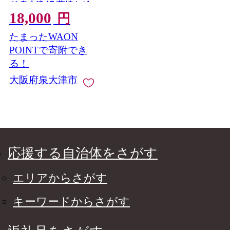
ぎ 泉大津 鰻 蒲焼き 冷
18,000
凍鰻 活鰻 鰻次郎 うな
円
重 土用の丑の日 お取
たまったWAON
り寄せ 高級 うなぎの
日 ウナギ unagi ※離島
POINTで寄附でき
への配送不可
る！
大阪府泉大津市
応援する自治体をさがす
エリアからさがす
キーワードからさがす