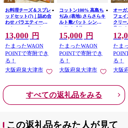
高いものづくりを行っています。
お料理チーズ＆スプレ
コットン100% 高島ち
オーガ
泉大津市では、ライフステージに合わせたきめ細かいサ
ッドセット(7)｜詰め合
ぢみ (表地) さらさらキ
フェイ
ポートを行っており、安心して出産・子育てできる環境
わせ バラエティーセ
ルト敷パット シング
クリーム
が整っています。
ット ススプレット ス
ルサイズ(約
常サイ
13,000
15,000
12,
これからも幅広い年代の人が住みたい、住み続けたいと
100×205cm) FNP006
ライスチーズ ガーリ
タオル
円
円
[4600]
思えるまちをめざして、さまざまな取り組みを行ってい
ック バター マリンフ
コットン
たまったWAON
たまったWAON
たまっ
きます。
ード ※離島への配送
ざわり
不可
風呂 
POINTで寄附でき
POINTで寄附でき
POI
かわい
る！
る！
る！
気 普
大阪府泉大津市
大阪府泉大津市
大阪
津 [055
すべての返礼品をみる
この返礼品をみた人が見て