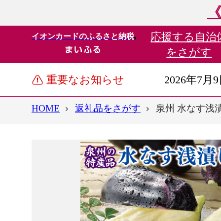
《
応援する
自治
イオンカードのふるさと納税
をさがす
重要なお知らせ
2026年7月
HOME
返礼品をさがす
泉州 水なす浅漬