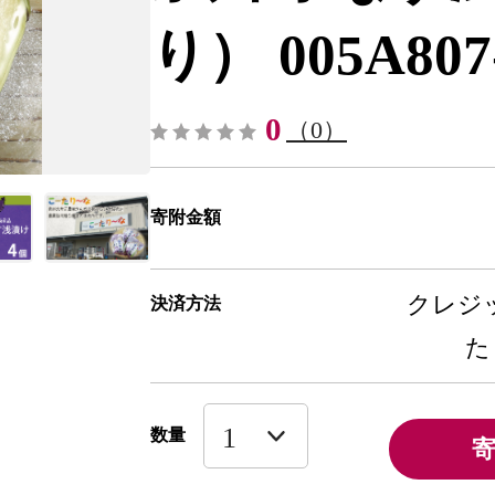
り） 005A807-
0
（0）
寄附金額
クレジッ
決済方法
た
数量