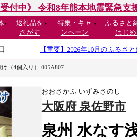
受付中》 令和8年熊本地震緊急支
体
返礼品を
特集・
キャ
ふるさと
さがす
ンペーン
はじめ
9日
【重要】2026年10月のふる
け（4個入り） 005A807
おおさかふ いずみさのし
大阪府 泉佐野市
泉州 水なす