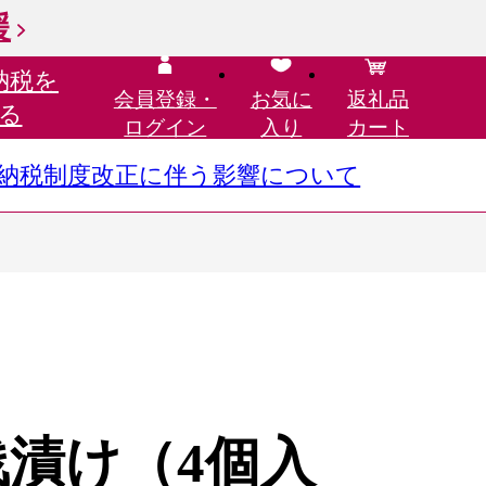
援
納税を
会員登録・
お気に
返礼品
る
ログイン
入り
カート
さと納税制度改正に伴う影響について
浅漬け（4個入