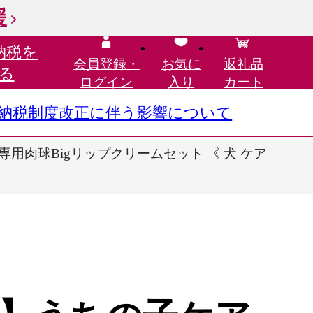
援
納税を
会員登録・
お気に
返礼品
る
ログイン
入り
カート
さと納税制度改正に伴う影響について
用肉球Bigリップクリームセット 《 犬 ケア