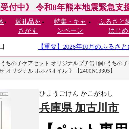
受付中》 令和8年熊本地震緊急支
体
返礼品を
特集・
キャ
ふるさと
さがす
ンペーン
はじめ
9日
【重要】2026年10月のふる
うちの子ケアセット オリジナルプチ缶1個+うちの子専
 オリジナル ホホバオイル 》【2400N13305】
ひょうごけん かこがわし
兵庫県 加古川市