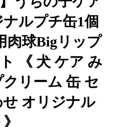
】うちの子ケア
ジナルプチ缶1個
用肉球Bigリップ
 《 犬 ケア み
クリーム 缶 セ
わせ オリジナル
 》