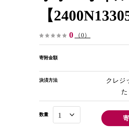
【2400N13305
0
（0）
寄附金額
クレジッ
決済方法
た
数量