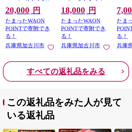
ハンバーグ 肉 小分け
ン タン 牛肉 牛 肉 お
20,000
18,000
7,0
簡単調理 冷凍 焼くだ
肉 定期便 厳選 焼肉 焼
円
円
け 人気 送料無料 加古
き肉 BBQ バーベキュ
たまったWAON
たまったWAON
たまっ
川市 グルメ 自家製 牛
ー しゃぶしゃぶ スラ
ミンチ おすすめ プレ
イス 小分け 小分けパ
POINTで寄附でき
POINTで寄附でき
POI
ゼント お取り寄せ 》
ック 400g 牛タン薄切
る！
る！
る！
【2302L09916】
り 》【2401A00417】
兵庫県加古川市
兵庫県加古川市
兵庫
すべての返礼品をみる
この返礼品をみた人が見て
いる返礼品