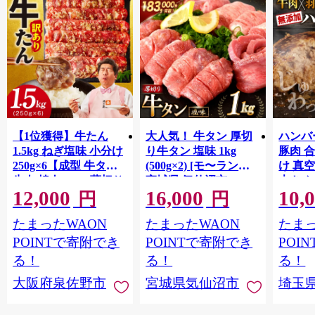
【1位獲得】牛たん
大人気！ 牛タン 厚切
ハンバー
1.5kg ねぎ塩味 小分け
り牛タン 塩味 1kg
豚肉 
250g×6【成型 牛タン
(500g×2) [モ〜ランド
け 真
牛肉 焼肉 BBQ 薄切り
宮城県 気仙沼市
大きめ
12,000
16,000
10,
ぎゅうたん スライス
20564660] 肉 牛肉 精肉
保存料
円
円
訳あり サイズ不揃
牛たん 牛タン塩 牛た
淡路島
たまったWAON
たまったWAON
たまっ
い】 G4721
ん塩 冷凍 焼肉 BBQ ア
ポーク 
ウトドア バーベキュ
き肉 
POINTで寄附でき
POINTで寄附でき
POI
ー 厚切り タン
ず 惣
る！
る！
る！
まみ 
大阪府泉佐野市
宮城県気仙沼市
埼玉
んのお
お中元
贈答