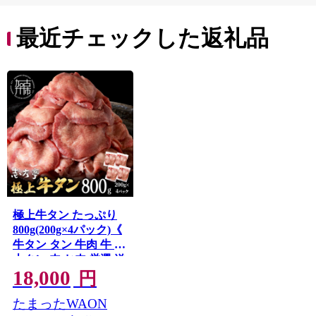
最近チェックした返礼品
極上牛タン たっぷり
800g(200g×4パック)《
牛タン タン 牛肉 牛 極
上タン 肉 お肉 厳選 送
18,000
料無料 焼肉 焼き肉
円
BBQ バーベキュー し
たまったWAON
ゃぶしゃぶ 贅沢 スラ