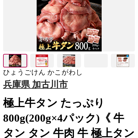
ひょうごけん かこがわし
兵庫県 加古川市
極上牛タン たっぷり
800g(200g×4パック)《 牛
タン タン 牛肉 牛 極上タン