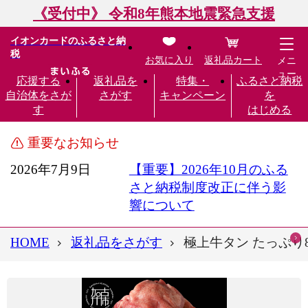
《受付中》 令和8年熊本地震緊急支援
イオンカードのふるさと納
税
お気に入り
返礼品カート
メニ
ュー
応援する
返礼品を
特集・
ふるさと納税
自治体をさが
さがす
キャンペーン
を
す
はじめる
重要なお知らせ
2026年7月9日
【重要】2026年10月のふる
さと納税制度改正に伴う影
響について
HOME
返礼品をさがす
極上牛タン たっぷり80