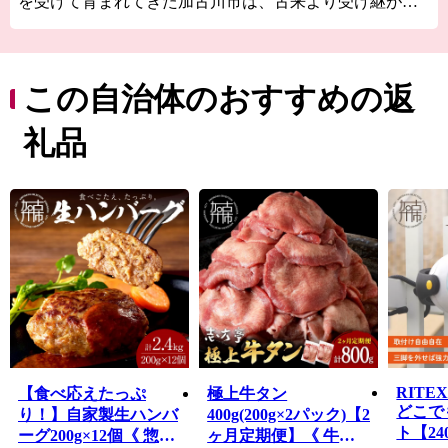
を受けて育まれてきた加古川市は、古来より受け継がれ
てきた自然・歴史・文化を大切にしながら、都市的な利
便性も兼ね備えたまちの実現に取り組んでいます。
また、「ウェルネス都市宣言」を行い、市民がいきいき
と毎日をすごすことのできるウェルネスライフを積極的
この自治体のおすすめの返
に支援し、次代を担う子どもたちに、夢と希望に満ちた
「ふるさと加古川」を創造するとともに、活力と魅力に
礼品
あふれ、笑顔で暮らせるまちづくりを推進しています。
RITEX
【食べ応えたっぷ
極上牛タン
どこで
り！】自家製生ハンバ
400g(200g×2パック)【2
ト【240
ーグ200g×12個《 惣菜
ヶ月定期便】《 牛タ