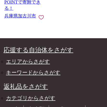
イス 小分け 小分けパ
POINTで寄附でき
ック おすすめ 800g ふ
る！
るさと納税 牛タン薄
兵庫県加古川市
切り 加古川市 》
【2401A00411】
応援する自治体をさがす
エリアからさがす
キーワードからさがす
返礼品をさがす
カテゴリからさがす