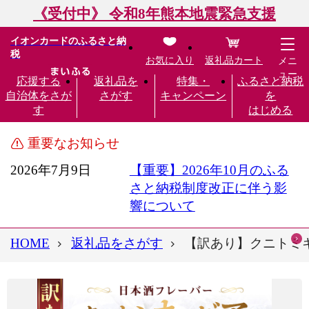
《受付中》 令和8年熊本地震緊急支援
イオンカードのふるさと納
税
お気に入り
返礼品カート
メニ
ュー
応援する
返礼品を
特集・
ふるさと納税
自治体をさが
さがす
キャンペーン
を
す
はじめる
重要なお知らせ
2026年7月9日
【重要】2026年10月のふる
さと納税制度改正に伴う影
響について
HOME
返礼品をさがす
【訳あり】クニトミキャ