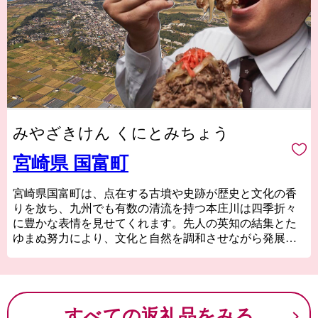
みやざきけん くにとみちょう
宮崎県 国富町
宮崎県国富町は、点在する古墳や史跡が歴史と文化の香
りを放ち、九州でも有数の清流を持つ本庄川は四季折々
に豊かな表情を見せてくれます。先人の英知の結集とた
ゆまぬ努力により、文化と自然を調和させながら発展し
てきた町です。
産業面では、農業基盤整備と農家経営の充実に力を注
ぎ、米、施設・露地野菜、畜産など農業を基幹産業とし
ています。また、多くの誘致企業が立地し、温暖な気候
すべての返礼品をみる
の中、豊富な人材と自然(清流)を活かし発展しています。