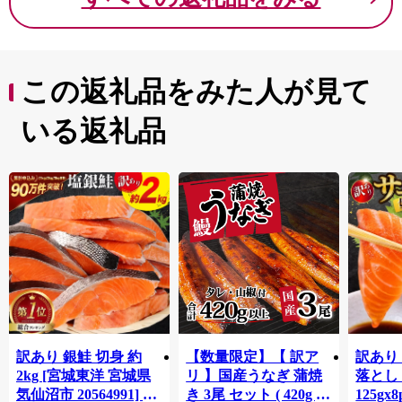
これからも「人がつながる 未来につながる 元気なま
ち 国富」をキャッチフレーズに、農業・商業・工業が
さらに元気あふれる町づくりを進めていきます。
この返礼品をみた人が見て
どうぞ、国富町の特産品をご堪能ください。
いる返礼品
訳あり 銀鮭 切身 約
【数量限定】【 訳ア
訳あり
2kg [宮城東洋 宮城県
リ 】国産うなぎ 蒲焼
落とし 
気仙沼市 20564991] 鮭
き 3尾 セット ( 420g )
125gx