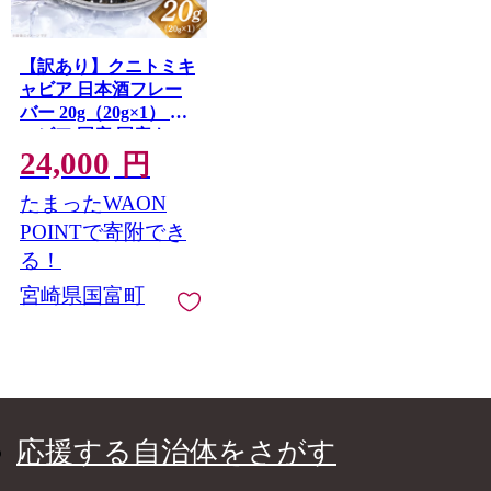
【訳あり】クニトミキ
ャビア 日本酒フレー
バー 20g（20g×1） キ
ャビア 国産 国産キャ
24,000
ビア 高級 宮崎県産 珍
円
味 おつまみ 酒の肴 家
たまったWAON
飲み 冷凍 訳あり お取
り寄せ グルメ パーテ
POINTで寄附でき
ィー 日本酒 記念日 ご
る！
褒美 おもてなし 魚卵
宮崎県国富町
宮崎県 国富町
応援する自治体をさがす