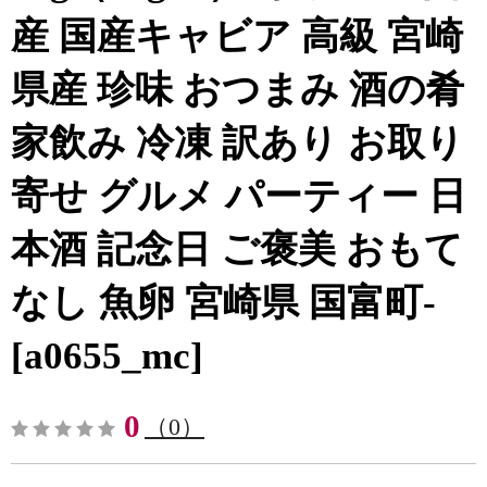
産 国産キャビア 高級 宮崎
県産 珍味 おつまみ 酒の肴
家飲み 冷凍 訳あり お取り
寄せ グルメ パーティー 日
本酒 記念日 ご褒美 おもて
なし 魚卵 宮崎県 国富町-
[a0655_mc]
0
（0）