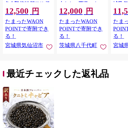
魚介類 海鮮 訳アリ 規
大きさ の不揃い タ
城県 
12,500
12,000
11,
格外 不揃い さけ サケ
レ・山椒付き ウナギ
20564
円
円
鮭切身 シャケ 切り身
鰻 ふぞろい 不揃い う
お刺し
たまったWAON
たまったWAON
たまっ
冷凍 家庭用 おかず 弁
な重 ひつまぶし 人気
生 生
当 支援 サーモン 銀鮭
茨城 八千代町 ふるさ
鮭 銀鮭
POINTで寄附でき
POINTで寄附でき
POI
切り身 魚 わけあり
と納税 冷凍 [SF951ya]
介
る！
る！
る！
宮城県気仙沼市
茨城県八千代町
宮城
最近チェックした返礼品