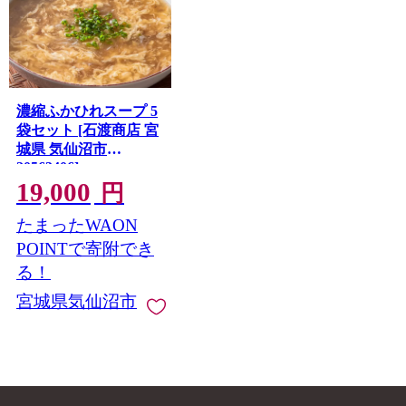
濃縮ふかひれスープ 5
袋セット [石渡商店 宮
城県 気仙沼市
20563406]
19,000
円
たまったWAON
POINTで寄附でき
る！
宮城県気仙沼市