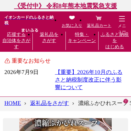
《受付中》 令和8年熊本地震緊急支援
イオンカードのふるさと納
税
お気に入り
返礼品カート
メニ
ュー
応援する
返礼品を
特集・
ふるさと納税
自治体をさが
さがす
キャンペーン
を
す
はじめる
重要なお知らせ
2026年7月9日
【重要】2026年10月のふる
さと納税制度改正に伴う影
響について
HOME
返礼品をさがす
濃縮ふかひれスープ 5袋