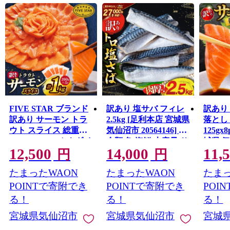
い。
FIVE STAR ブランド
訳あり 塩サバ フィレ
訳あり
訳あり サーモン トラ
2.5kg [足利本店 宮城県
落とし 
ウト スライス 総重量
気仙沼市 20564146] 魚
125gx
1kg 200g×5p [カネダイ
介類 魚 海鮮 大容量 サ
城県 
12,500
14,000
11,
宮城県 気仙沼市
バ さば 鯖 サバフィレ
20564
円
円
20565178] 魚 魚介類 刺
サバフィーレ 鯖フィ
お刺し
たまったWAON
たまったWAON
たまっ
身 小分け 冷凍 鮭 さけ
レ トロサバ 訳アリ 訳
生 生
海鮮 切り落とし 生食
あり わけあり 切り身
鮭 銀鮭
POINTで寄附でき
POINTで寄附でき
POI
用 真空パック さけ サ
冷凍
介
る！
る！
る！
ケ 食品 生食 サーモン
宮城県気仙沼市
宮城県気仙沼市
宮城
トラウト 手巻き寿司
丼 海鮮丼 カルパッチ