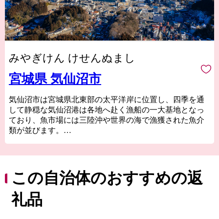
みやぎけん けせんぬまし
宮城県 気仙沼市
気仙沼市は宮城県北東部の太平洋岸に位置し、四季を通
して静穏な気仙沼港は各地へ赴く漁船の一大基地となっ
ており、魚市場には三陸沖や世界の海で漁獲された魚介
類が並びます。
気仙沼の代名詞ともいえるフカヒレや水揚げ日本一を誇
る生鮮カツオなどの海産物のほか、地元特産の農産物や
Ｂ級グルメとして
人気の気仙沼ホルモンなどがあり、美食の街としての一
この自治体のおすすめの返
面も持っています。
東日本大震災では大きな被害を受けましたが、温かい御
礼品
支援により一歩ずつ復興の道を歩んでいます。「世界と
繋がる港町」を目指して進む気仙沼市を応援してくださ