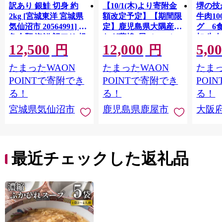
訳あり 銀鮭 切身 約
【10/1(木)より寄附金
堺の技
2kg [宮城東洋 宮城県
額改定予定】【期間限
牛肉1
気仙沼市 20564991] 鮭
定】鹿児島県大隅産う
グ 6
魚介類 海鮮 訳アリ 規
なぎ蒲焼4尾（400g）
加 牛
12,500
12,000
5,0
格外 不揃い さけ サケ
ット 6
円
円
鮭切身 シャケ 切り身
メ 温
たまったWAON
たまったWAON
たまっ
冷凍 家庭用 おかず 弁
菜 簡
当 支援 サーモン 銀鮭
すめ 
POINTで寄附でき
POINTで寄附でき
POI
切り身 魚 わけあり
取り寄
る！
る！
る！
料 ふ
宮城県気仙沼市
鹿児島県鹿屋市
大阪
堺市】
最近チェックした返礼品