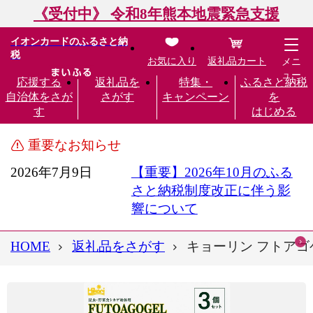
《受付中》 令和8年熊本地震緊急支援
イオンカードのふるさと納
税
お気に入り
返礼品カート
メニ
ュー
応援する
返礼品を
特集・
ふるさと納税
自治体をさが
さがす
キャンペーン
を
す
はじめる
重要なお知らせ
2026年7月9日
【重要】2026年10月のふる
さと納税制度改正に伴う影
響について
HOME
返礼品をさがす
キョーリン フトアゴゲ