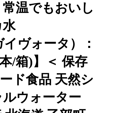
 常温でもおいし
カ水
a（ガイヴォータ）：
24本/箱)】＜ 保存
ード食品 天然シ
ラルウォーター