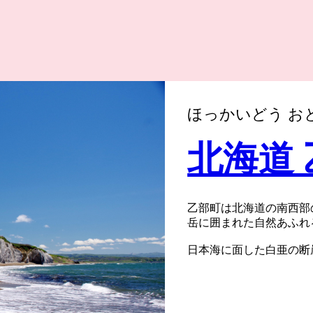
ほっかいどう お
北海道
乙部町は北海道の南西部
岳に囲まれた自然あふれ
日本海に面した白亜の断
美しい模様を見せ、東洋
のさき）』などの岬があ
また、海だけではなく”