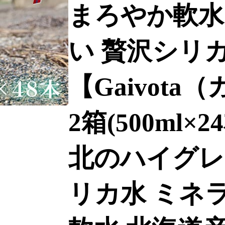
まろやか軟水
い 贅沢シリ
【Gaivot
2箱(500ml×
北のハイグレ
リカ水 ミネ