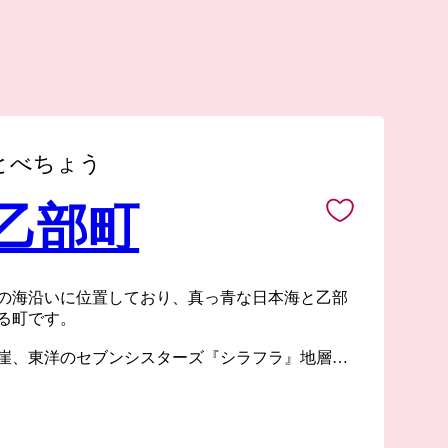
とべちょう
 乙部町
の海沿いに位置しており、真っ青な日本海と乙部
る町です。
崖、東洋のセブンシスターズ『シラフラ』地層が
のグランドキャニオンと言われる『館の岬（たて
り、絶景を楽しむことができます。
縁結びの神様が宿る”と大切にされてきた連理の木