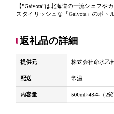
【”Gaivota”は北海道の一流シ
スタイリッシュな「Gaivota」の
返礼品の詳細
提供元
株式会社命水乙
配送
常温
内容量
500ml×48本（2