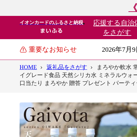
《
応援する
自治
イオンカードのふるさと納税
をさがす
重要なお知らせ
2026年7月
HOME
返礼品をさがす
まろやか軟水 常
イグレード食品 天然シリカ水 ミネラルウォータ
口当たり まろやか 贈答 プレゼント パーティ