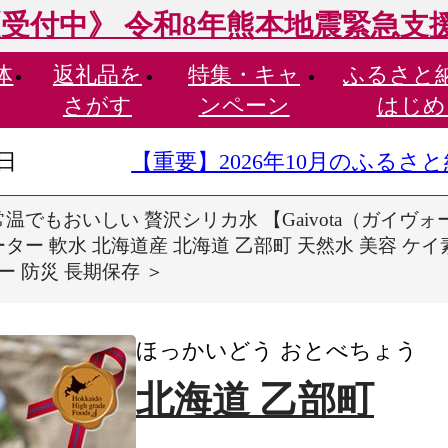
受付中》 令和8年熊本地震緊急支
体
返礼品を
特集・
キャ
ふるさと
さがす
ンペーン
はじめ
9日
【重要】2026年10月のふる
温でもおいしい 贅沢シリカ水 【Gaivota（ガイヴォータ
ー 軟水 北海道産 北海道 乙部町 天然水 美容 ケイ
ー 防災 長期保存 ＞
ほっかいどう おとべちょう
北海道 乙部町