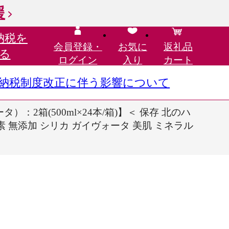
援
納税を
会員登録・
お気に
返礼品
る
ログイン
入り
カート
さと納税制度改正に伴う影響について
）：2箱(500ml×24本/箱)】＜ 保存 北のハ
素 無添加 シリカ ガイヴォータ 美肌 ミネラル