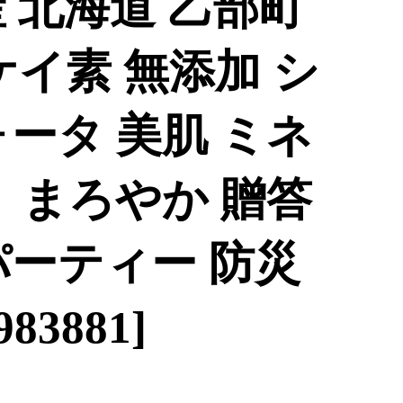
 北海道 乙部町
ケイ素 無添加 シ
ータ 美肌 ミネ
 まろやか 贈答
パーティー 防災
83881]