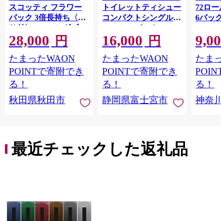
スコッティ フラワー
トイレットティシュー
72ロール
パック 3倍長持ち〈香
コンパクトシングル 8
6パック
り付〉4ロール(ダブ
ロール×8パック 64ロ
100m
28,000
16,000
9,0
ル)×12パック 日用品
ール 1.5倍巻 82.5m
FSC
円
円
最短翌日発送 [スコッ
トイレットペーパー
長巻タ
たまったWAON
たまったWAON
たまっ
ティ フラワーパック
シングル パルプ100％
100％
トイレットペーパー
香りつき 日用品 消耗
防災 
POINTで寄附でき
POINTで寄附でき
POI
日本製紙クレシア] 秋
品 備蓄
ペーパ
る！
る！
る！
田県秋田市
川県 
秋田県秋田市
静岡県富士宮市
神奈
トペー
活雑貨
れっと
ち 長
便利 
最近チェックした返礼品
コ ト
ー 人