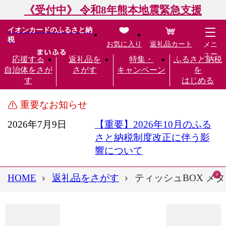
《受付中》 令和8年熊本地震緊急支援
イオンカードのふるさと納
税
お気に入り
返礼品カート
メニ
ュー
応援する
返礼品を
特集・
ふるさと納税
自治体をさが
さがす
キャンペーン
を
す
はじめる
重要なお知らせ
2026年7月9日
【重要】2026年10月のふる
さと納税制度改正に伴う影
響について
HOME
返礼品をさがす
ティッシュBOX メタリ