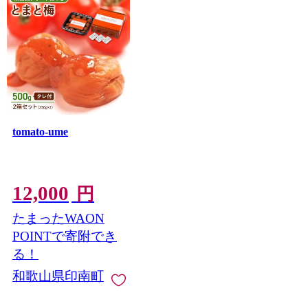
びつくかえる（小野道風）をイメージし、「考える」
「人をかえる」「町をかえる」「古里へかえる」「栄え
る」という5つのかえるにひっかけネーミングしていま
す。今でも多くの方が観光に訪れる印南町のシンボルと
なっています。
tomato-ume
12,000
円
たまったWAON
POINTで寄附でき
る！
和歌山県印南町