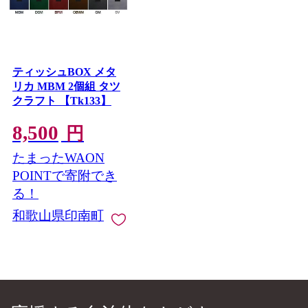
ティッシュBOX メタ
リカ MBM 2個組 タツ
クラフト 【Tk133】
8,500
円
たまったWAON
POINTで寄附でき
る！
和歌山県印南町