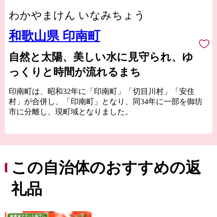
わかやまけん いなみちょう
和歌山県 印南町
自然と太陽、美しい水に見守られ、ゆ
っくりと時間が流れるまち
印南町は、昭和32年に「印南町」「切目川村」「安住
村」が合併し、「印南町」となり、同34年に一部を御坊
市に分離し、現町域となりました。
紀伊半島西部海岸のほぼ中央に位置し、総面積は
113.62km2で、地形的には太平洋に面した海岸段丘が広が
っており、東北部では紀伊山地西端の真妻山、三里ケ峰
などの山々が連なっています。また、切目川と印南川が
この自治体のおすすめの返
町の中心部を流れて太平洋に注いでいます。
印南町では、全国に類を見ない「かえる」をテーマと
礼品
したユニークな橋（かえる橋）を建設しました。多くの
人を招き入れ、町発展への願いを込めたものです。その
ネーミングは、『努力、忍耐、飛躍』を象徴する柳に飛