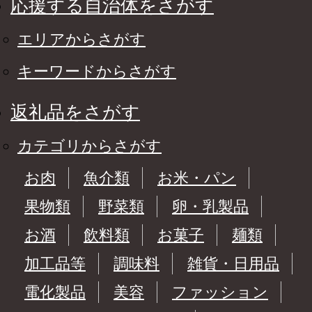
応援する自治体をさがす
エリアからさがす
キーワードからさがす
返礼品をさがす
カテゴリからさがす
お肉
魚介類
お米・パン
果物類
野菜類
卵・乳製品
お酒
飲料類
お菓子
麺類
加工品等
調味料
雑貨・日用品
電化製品
美容
ファッション