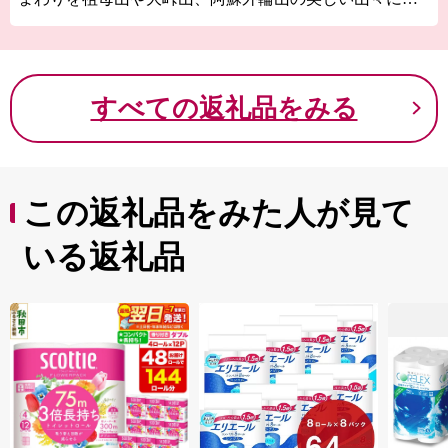
まれ、豊かな自然と雄大で美しい大地、受け継がれる伝
統・歴史・文化が認められ、九州で唯一「日本ジオパー
ク」と「ユネスコエコパーク」の両方に認定されていま
す。
すべての返礼品をみる
その豊かな大地と大野川清流の恩恵を受け、「大分の野
菜畑 豊後大野」と呼ばれるほど、大分県を代表する農
業地帯となっており、四季を通じてさまざまな旬の野菜
を楽しむことができます。
この返礼品をみた人が見て
いる返礼品