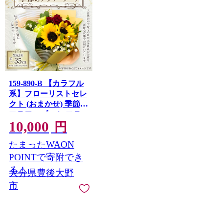
159-890-B 【カラフル
系】フローリストセレ
クト (おまかせ) 季節の
フラワーブーケ フラ
10,000
ワー お花 花束
円
たまったWAON
POINTで寄附でき
る！
大分県豊後大野
市