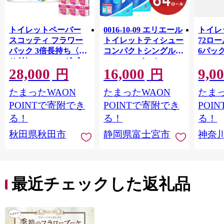
トイレットペーパー
0016-10-09 エリエール
トイレ
スコッティ フラワー
トイレットティシュー
72ロール
パック 3倍長持ち〈香
コンパクトシングル 8
6パック
り付〉4ロール(ダブ
ロール×8パック 64ロ
100m
28,000
16,000
9,0
ル)×12パック 日用品
ール 1.5倍巻 82.5m
FSC
円
円
最短翌日発送 [スコッ
トイレットペーパー
長巻タ
たまったWAON
たまったWAON
たまっ
ティ フラワーパック
シングル パルプ100％
100％
トイレットペーパー
香りつき 日用品 消耗
防災 
POINTで寄附でき
POINTで寄附でき
POI
日本製紙クレシア] 秋
品 備蓄
ペーパ
る！
る！
る！
田県秋田市
川県 
秋田県秋田市
静岡県富士宮市
神奈
トペー
活雑貨
れっと
ち 長
便利 
最近チェックした返礼品
コ ト
ー 人