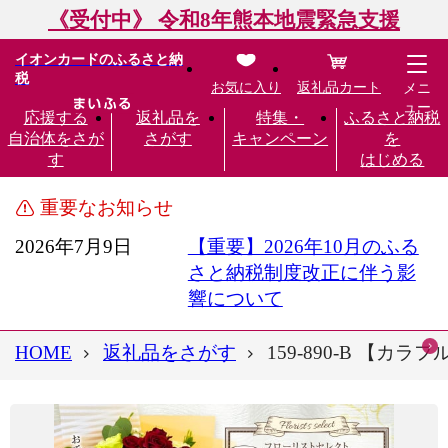
《受付中》 令和8年熊本地震緊急支援
イオンカードのふるさと納
税
お気に入り
返礼品カート
メニ
ュー
応援する
返礼品を
特集・
ふるさと納税
自治体をさが
さがす
キャンペーン
を
す
はじめる
重要なお知らせ
2026年7月9日
【重要】2026年10月のふる
さと納税制度改正に伴う影
響について
HOME
返礼品をさがす
159-890-B 【