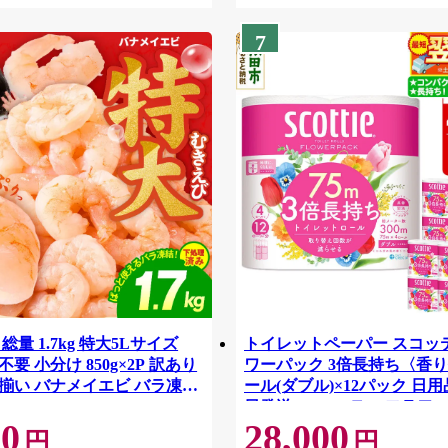
7
総量 1.7kg 特大5Lサイズ
トイレットペーパー スコッ
要 小分け 850g×2P 訳あり
ワーパック 3倍長持ち〈香り
揃い バナメイエビ バラ凍
ール(ダブル)×12パック 日用
42
日発送 [スコッティ フラワ
00
28,000
トイレットペーパー 日本製
円
円