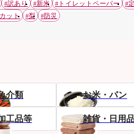
#訳あり
#新米
#トイレットペーパー
#
スカット
#梨
#防災
魚介類
お米・パン
加工品等
雑貨・日用