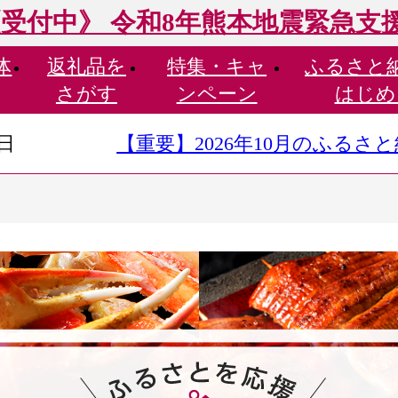
受付中》 令和8年熊本地震緊急支
体
返礼品を
特集・
キャ
ふるさと
さがす
ンペーン
はじめ
9日
【重要】2026年10月のふる