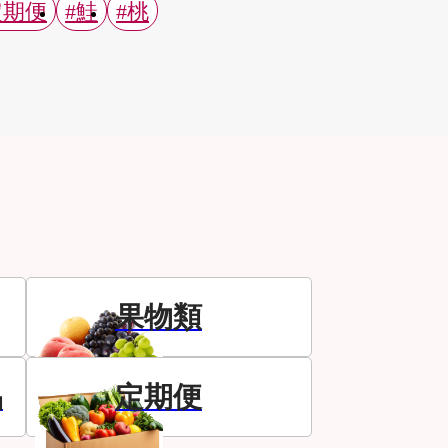
定期便
#鮭
#桃
果物類
品
定期便