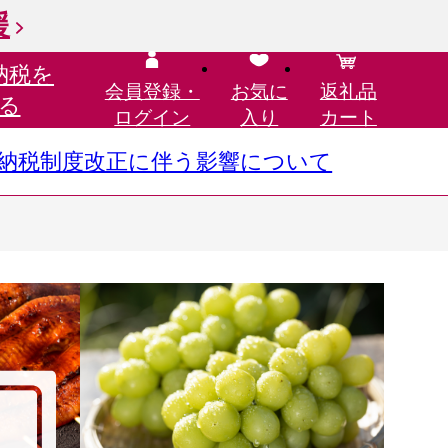
援
納税を
会員登録・
お気に
返礼品
る
ログイン
入り
カート
さと納税制度改正に伴う影響について