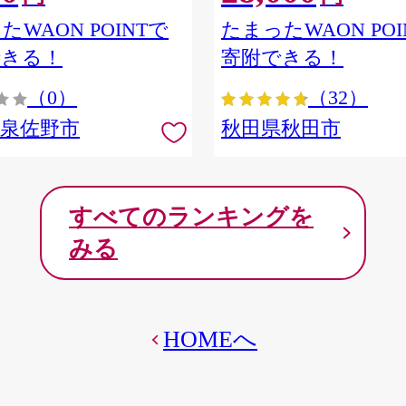
ア] 秋田県秋田市
たWAON POINTで
たまったWAON POI
できる！
寄附できる！
（0）
（32）
府泉佐野市
秋田県秋田市
すべてのランキングを
みる
HOMEへ