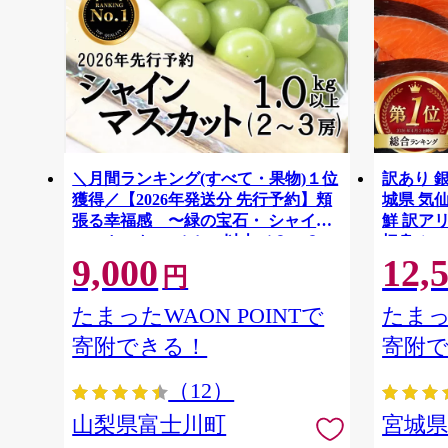
＼月間ランキング(すべて・果物)１位
訳あり 銀
獲得／【2026年発送分 先行予約】頬
城県 気仙沼
張る幸福感 〜緑の宝石・ シャイン
鮮 訳アリ
マスカット 〜 １ｋｇ以上（２〜３
切身 シャ
9,000
12,
房） フルーツ 山梨県産 果物 くだも
ず 弁当 
円
の シャイン マスカット ぶどう ブド
わけあり
ウ 葡萄 大粒 種なし 先行予約 富士川
たまったWAON POINTで
たまっ
町 10000円 一万円 9000円 九千円
寄附できる！
寄附
（12）
山梨県富士川町
宮城