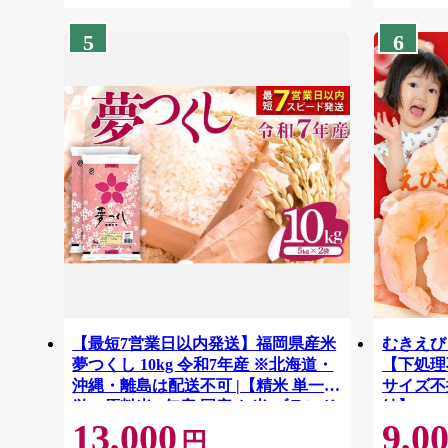
5
6
【最短7営業日以内発送】福岡県産米
むきえび 
夢つくし 10kg 令和7年産 ※北海道・
【下処理不
沖縄・離島は配送不可 |【精米 単一米
サイズ不
単一原料米 7年産 国産 お米 ブランド
結】 G41
13,000
9,0
米 5kg × 2 ゆめつくし】CY009_01
円