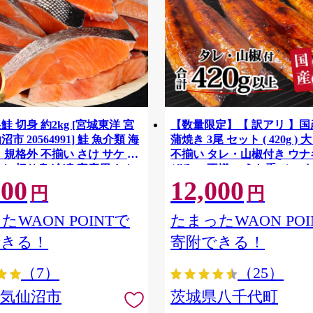
鮭 切身 約2kg [宮城東洋 宮
【数量限定】【 訳アリ 】
市 20564991] 鮭 魚介類 海
蒲焼き 3尾 セット ( 420g ) 
 規格外 不揃い さけ サケ 鮭
不揃い タレ・山椒付き ウナギ
ケ 切り身 冷凍 家庭用 おか
ぞろい 不揃い うな重 ひつま
500
12,000
支援 サーモン 銀鮭切り身 魚
気 茨城 八千代町 ふるさと納
円
円
[SF951ya]
たWAON POINTで
たまったWAON POI
できる！
寄附できる！
（7）
（25）
県気仙沼市
茨城県八千代町