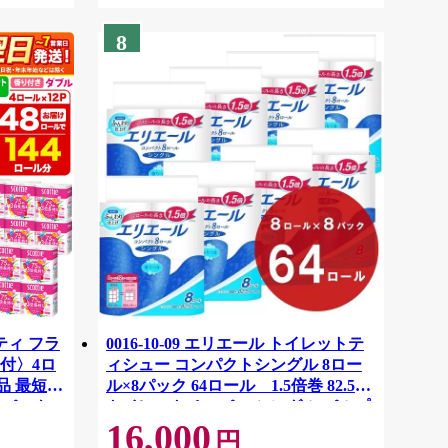
8
ティ フラ
0016-10-09 エリエール トイレットテ
付〉4ロ
ィシュー コンパクトシングル 8ロー
品 最短翌
ル×8パック 64ロール 1.5倍巻 82.5m
ーパック
トイレットペーパー シングル パルプ
16,000
紙クレシ
100％ 香りつき 日用品 消耗品 備蓄
円