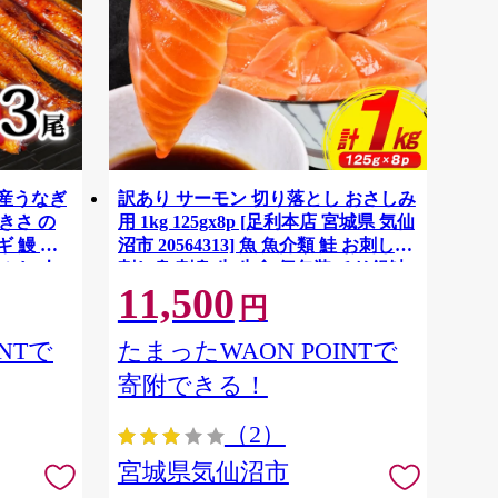
国産うなぎ
訳あり サーモン 切り落とし おさしみ
大きさ の
用 1kg 125gx8p [足利本店 宮城県 気仙
 鰻 ふ
沼市 20564313] 魚 魚介類 鮭 お刺し身
ぶし 人
刺し身 刺身 生 生食 個包装 チリ銀鮭
11,500
税 冷凍
銀鮭 海鮮 海鮮丼 魚介
円
NTで
たまったWAON POINTで
寄附できる！
（2）
宮城県気仙沼市