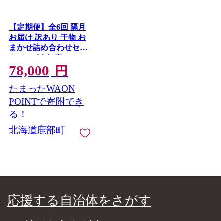
【定期便】全6回 隔月
お届け 訳あり 干物 お
まかせ詰め合わせセッ
ト 3.5kg以上 真ホッケ
78,000
縞ホッケ サバ
円
たまったWAON
POINTで寄附でき
る！
北海道鹿部町
応援する自治体をさがす