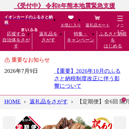
《受付中》 令和8年熊本地震緊急支援
イオンカードのふるさと納
税
お気に入り
返礼品カート
メニ
ュー
応援する
返礼品を
特集・
ふるさと納税
自治体をさが
さがす
キャンペーン
を
す
はじめる
重要なお知らせ
2026年7月9日
【重要】2026年10月のふる
さと納税制度改正に伴う影
響について
HOME
返礼品をさがす
【定期便】全6回 隔月