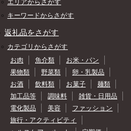
エリアからさがす
キーワードからさがす
返礼品をさがす
カテゴリからさがす
お肉
魚介類
お米・パン
果物類
野菜類
卵・乳製品
お酒
飲料類
お菓子
麺類
加工品等
調味料
雑貨・日用品
電化製品
美容
ファッション
旅行・アクティビティ