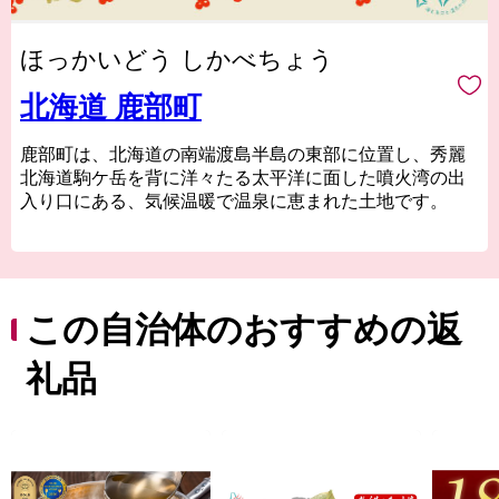
ほっかいどう しかべちょう
北海道 鹿部町
鹿部町は、北海道の南端渡島半島の東部に位置し、秀麗
北海道駒ケ岳を背に洋々たる太平洋に面した噴火湾の出
入り口にある、気候温暖で温泉に恵まれた土地です。
■海産物
漁業が基幹産業である鹿部町は、魚種が豊富なことから
「水産王国」と称され、中でも、ホタテ・コンブ・スケ
トウダラは水揚げ量が多く、スケトウダラから獲れる良
この自治体のおすすめの返
質なたらこは、「海の赤いダイヤ」とも呼ばれていま
す。
礼品
■温泉
30か所以上の泉源があり、それぞれ異なる泉質を楽しむ
ことができます。
趣のある温泉旅館から、気軽に楽しめる足湯まで、町内
には至るところに温泉があります。