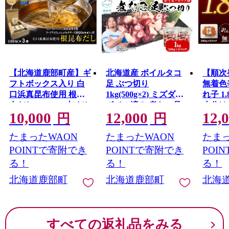
また、全国でも珍しい天然温泉が噴き出す「間歇泉」が
あります。約103℃の温泉が空高く吹き上げる姿は圧巻で
す！
【北海道鹿部町産】ギ
北海道産 ボイルタコ
【順次
フトボックス入り 白
足 ぶつ切り
無着色
口浜真昆布使用 根昆
1kg(500g×2) ミズダコ
れ子 1.
布だし 500ml×3本 だし
ボイル済み 煮たこ足
小分け
10,000
12,000
12,
出汁 昆布 こんぶ かつ
明太子
円
円
おぶし 鰹節
たまったWAON
たまったWAON
たまっ
POINTで寄附でき
POINTで寄附でき
POI
る！
る！
る！
北海道鹿部町
北海道鹿部町
北海
すべての返礼品をみる