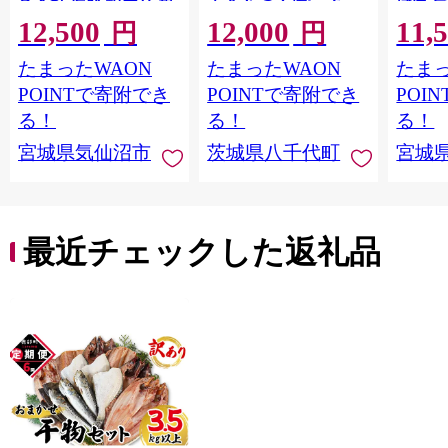
魚介類 海鮮 訳アリ 規
大きさ の不揃い タ
城県 
12,500
12,000
11,
格外 不揃い さけ サケ
レ・山椒付き ウナギ
20564
円
円
鮭切身 シャケ 切り身
鰻 ふぞろい 不揃い う
お刺し
たまったWAON
たまったWAON
たまっ
冷凍 家庭用 おかず 弁
な重 ひつまぶし 人気
生 生
当 支援 サーモン 銀鮭
茨城 八千代町 ふるさ
鮭 銀鮭
POINTで寄附でき
POINTで寄附でき
POI
切り身 魚 わけあり
と納税 冷凍 [SF951ya]
介
る！
る！
る！
宮城県気仙沼市
茨城県八千代町
宮城
最近チェックした返礼品