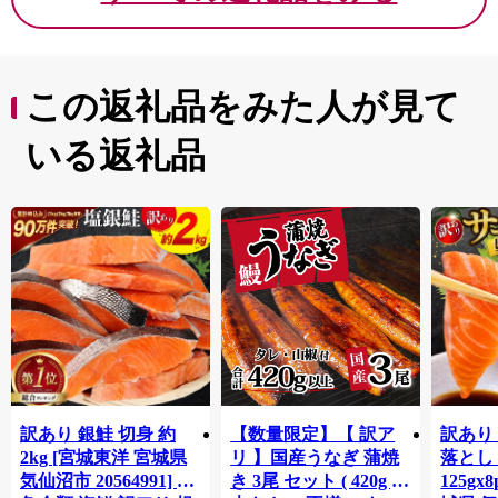
この返礼品をみた人が見て
いる返礼品
訳あり 銀鮭 切身 約
【数量限定】【 訳ア
訳あり
2kg [宮城東洋 宮城県
リ 】国産うなぎ 蒲焼
落とし 
気仙沼市 20564991] 鮭
き 3尾 セット ( 420g )
125gx