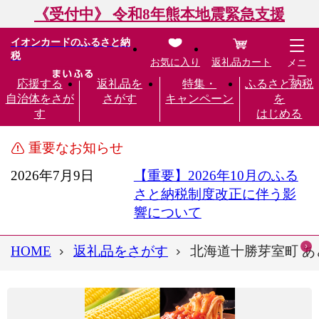
《受付中》 令和8年熊本地震緊急支援
イオンカードのふるさと納
税
お気に入り
返礼品カート
メニ
ュー
応援する
返礼品を
特集・
ふるさと納税
自治体をさが
さがす
キャンペーン
を
す
はじめる
重要なお知らせ
2026年7月9日
【重要】2026年10月のふる
さと納税制度改正に伴う影
響について
HOME
返礼品をさがす
北海道十勝芽室町 あ