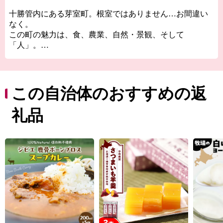
十勝管内にある芽室町。根室ではありません…お間違い
なく。
この町の魅力は、食、農業、自然・景観、そして
「人」。
十勝平野の中央部に位置し、日高山脈を背に、大自然の
懐に抱かれたまちです。
基幹産業である農業は、肥沃な大地と気候条件に恵ま
れ、小麦・てん菜・ばれいしょ・豆類・スイートコーン
この自治体のおすすめの返
などの畑作では、道内有数の生産量を誇っています。
工業は、抜群のアクセスによる物流条件と、帯広市に隣
礼品
接しているという立地条件を活かし、農産物などの豊富
な地場資源を活用した食料品製造業を中心に発展してお
り、さらに工業団地の造成・企業の誘致が進みます。
ふるさと納税返礼品は、農産物、乳製品、肉、お酒、お
つまみ…、まだまだ掘り起こし切れていない魅力的な商
品があり、今後さらに返礼品数は増え続けていきます。