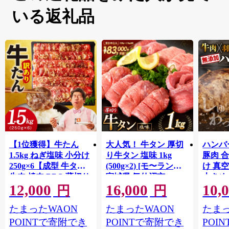
いる返礼品
【1位獲得】牛たん
大人気！ 牛タン 厚切
ハンバー
1.5kg ねぎ塩味 小分け
り牛タン 塩味 1kg
豚肉 
250g×6【成型 牛タン
(500g×2) [モ〜ランド
け 真
牛肉 焼肉 BBQ 薄切り
宮城県 気仙沼市
大きめ
12,000
16,000
10,
ぎゅうたん スライス
20564660] 肉 牛肉 精肉
保存料
円
円
訳あり サイズ不揃
牛たん 牛タン塩 牛た
淡路島
たまったWAON
たまったWAON
たまっ
い】 G4721
ん塩 冷凍 焼肉 BBQ ア
ポーク 
ウトドア バーベキュ
き肉 
POINTで寄附でき
POINTで寄附でき
POI