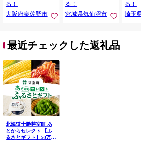
ー 厚切り タン
ず 惣
る！
る！
る！
まみ 
大阪府泉佐野市
宮城県気仙沼市
埼玉
んのお
お中元
贈答
最近チェックした返礼品
北海道十勝芽室町 あ
とからセレクト 【ふ
るさとギフト】50万円