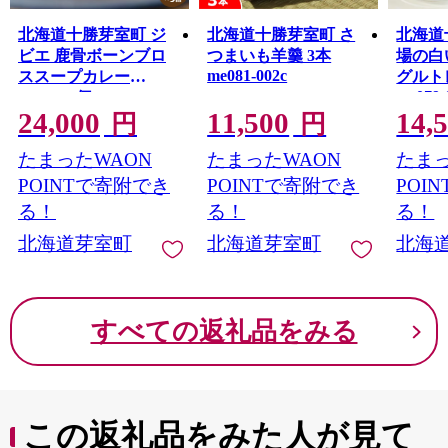
北海道十勝芽室町 ジ
北海道十勝芽室町 さ
北海道
ビエ 鹿骨ボーンブロ
つまいも羊羹 3本
場の白
me081-002c
ススープカレー
グルト
me079-
200ml×5個 me063-008c
24,000
11,500
14,
円
円
たまったWAON
たまったWAON
たまっ
POINTで寄附でき
POINTで寄附でき
POI
る！
る！
る！
北海道芽室町
北海道芽室町
北海
すべての返礼品をみる
この返礼品をみた人が見て