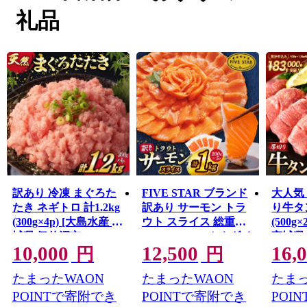
東日本大震災では大きな被害を受けましたが、温かい御
礼品
支援により一歩ずつ復興の道を歩んでいます。「世界と
繋がる港町」を目指して進む気仙沼市を応援してくださ
い。
訳あり 冷凍 まぐろた
FIVE STAR ブランド
大人気
たき ネギトロ 計1.2kg
訳あり サーモン トラ
り牛タン
(300g×4p) [大島水産 宮
ウト スライス 総重量
(500g
城県 気仙沼市
1kg 200g×5p [カネダイ
宮城県
10,000
12,500
16,
20565664] 訳アリ わけ
宮城県 気仙沼市
20564
円
円
あり マグロ まぐろ ね
20565178] 魚 魚介類 刺
牛たん
たまったWAON
たまったWAON
たまっ
ぎとろ マグロタタキ
身 小分け 冷凍 鮭 さけ
ん塩 冷
鮪 鮮魚 海鮮
海鮮 切り落とし 生食
ウトド
POINTで寄附でき
POINTで寄附でき
POI