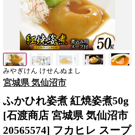
みやぎけん けせんぬまし
宮城県 気仙沼市
ふかひれ姿煮 紅焼姿煮50g
[石渡商店 宮城県 気仙沼市
20565574] フカヒレ スープ