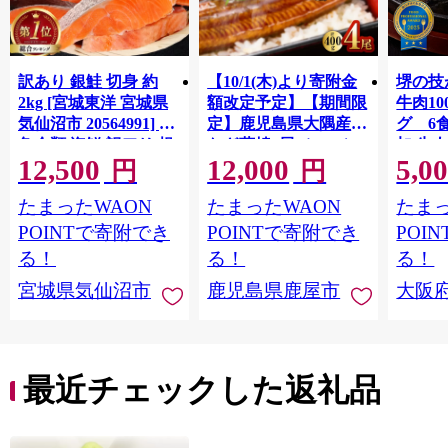
訳あり 銀鮭 切身 約
【10/1(木)より寄附金
堺の技
2kg [宮城東洋 宮城県
額改定予定】【期間限
牛肉1
気仙沼市 20564991] 鮭
定】鹿児島県大隅産う
グ 6
魚介類 海鮮 訳アリ 規
なぎ蒲焼4尾（400g）
加 牛
12,500
12,000
5,0
格外 不揃い さけ サケ
ット 6
円
円
鮭切身 シャケ 切り身
メ 温
たまったWAON
たまったWAON
たまっ
冷凍 家庭用 おかず 弁
菜 簡
当 支援 サーモン 銀鮭
すめ 
POINTで寄附でき
POINTで寄附でき
POI
切り身 魚 わけあり
取り寄
る！
る！
る！
料 ふ
宮城県気仙沼市
鹿児島県鹿屋市
大阪
堺市】
最近チェックした返礼品