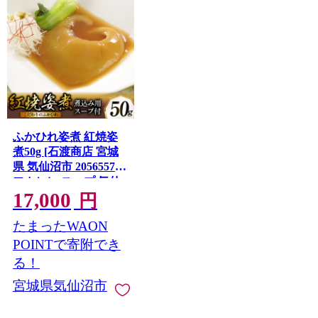
ふかひれ姿煮 紅焼姿
煮50g [石渡商店 宮城
県 気仙沼市 20565574]
フカヒレ スープ 気仙
17,000
沼 ふかひれ スープ ふ
円
かひれスープ 鱶鰭 レ
たまったWAON
トルト 中華 豪華
POINTで寄附でき
る！
宮城県気仙沼市