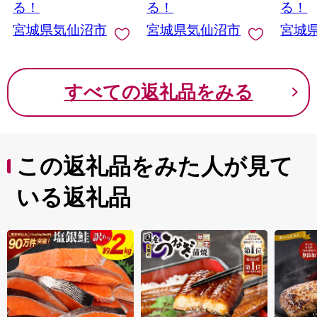
用 真空パック さけ サ
ー 厚
る！
る！
る！
ケ 食品 生食 サーモン
宮城県気仙沼市
宮城県気仙沼市
宮城
トラウト 手巻き寿司
丼 海鮮丼 カルパッチ
ョ 個包装 お刺身
すべての返礼品をみる
この返礼品をみた人が見て
いる返礼品