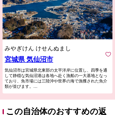
みやぎけん けせんぬまし
宮城県 気仙沼市
気仙沼市は宮城県北東部の太平洋岸に位置し、四季を通
して静穏な気仙沼港は各地へ赴く漁船の一大基地となっ
ており、魚市場には三陸沖や世界の海で漁獲された魚介
類が並びます。
気仙沼の代名詞ともいえるフカヒレや水揚げ日本一を誇
る生鮮カツオなどの海産物のほか、地元特産の農産物や
Ｂ級グルメとして
人気の気仙沼ホルモンなどがあり、美食の街としての一
この自治体のおすすめの返
面も持っています。