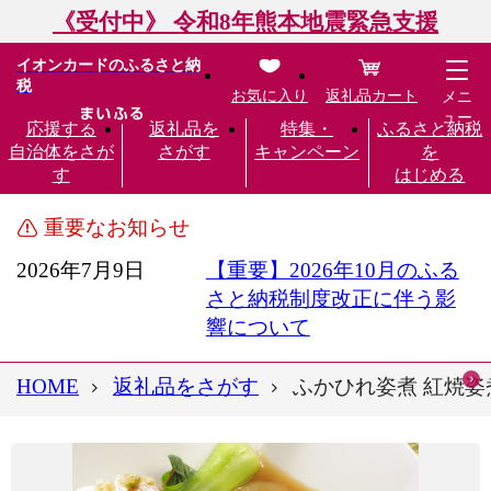
《受付中》 令和8年熊本地震緊急支援
イオンカードのふるさと納
税
お気に入り
返礼品カート
メニ
ュー
応援する
返礼品を
特集・
ふるさと納税
自治体をさが
さがす
キャンペーン
を
す
はじめる
重要なお知らせ
2026年7月9日
【重要】2026年10月のふる
さと納税制度改正に伴う影
響について
HOME
返礼品をさがす
ふかひれ姿煮 紅焼姿煮5